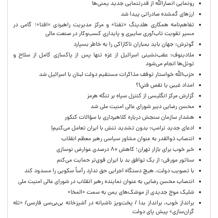
رونمایی انصارالله از قدرتنمایی جدید یمنی‌ها
ارزهای گمشده صادراتی پیدا شد
تفاهم‌نامه همکاری هلدینگ «تفتا» و مرکز مدیریت راهبردی «افتا»؛ گامی در
مسیر تقویت تاب‌آوری سایبری و پایداری کسب‌وکار در صنعت مالی
گوترش: جهان باید بمباران ناکازاکی را به‌ خاطر بسپارد
ملادینوف: عقب‌نشینی اسرائیل از غزه تنها پس از پاکسازی کامل از سلاح و
تونل‌ها انجام می‌شود
حزب‌الله خواستار توقف مذاکرات مستقیم دولت لبنان با اسرائیل شد
امداد غیبی يا نقص فني!؟
گزارش مرکز انگلیسی از کنترل سپاه بر تنگه هرمز
محسن رضایی دبیر شورای عالی امنیت ملی شد
هشدار سازمان سنجش درباره کلاهبرداری با سؤالات کنکور
ادعای جدید ترامپ: بدون تشدید تنش با ایران تعامل می‌کنیم!
انتصاب ذوالقدر به عنوان مشاور سیاسی رهبر معظم انقلاب
خبر خوب برای بازار تهران؛ کاهش ۸۰ درصدی عوارض نوسازی
سناتور مورفی: از یک توافق بد با ایران قوی‌تر حمایت می‌کنم
با تصویب دولت، هیچ دستگاه اجرایی حق ندارد رأساً سکویی را مسدود کند
انتصاب محسن رضایی به عنوان نماینده رهبر انقلاب در شورای عالی امنیت ملی
شلیک موج جدیدی از موشک‌های یمن به سمت «المخا»
برانداز خوب، برانداز بد! / پخت‌وپز ناشیانه در آشپزخانه‌ بی‌بی‌سی فارسی/ «تله
گران‌سازی» پیش پای دولت