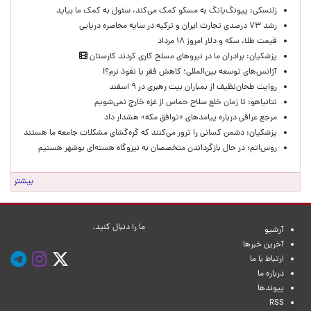
زلنسکی: پیونگ‌یانگ به مسکو کمک می‌کند، سئول به کمک ما بیاید
رشد ۷۳ درصدی تجارت ایران و ترکیه در سایه محاصره دریایی
قیمت طلا، سکه و دلار امروز ۱۸ مرداد
پزشکیان: برادران ما در نیروهای مسلح کاری کردند کارستان
آژانس‌های توسعه بین‌المللی؛ کاهش فقر یا نفوذ نرم؟!
روایت طحان‌نظیف از بمباران بیت رهبری در ۹ اسفند
نتانیاهو: تا زمان خلع سلاح حماس از غزه خارج نمی‌شویم
مرجع عراقی درباره پیامدهای «توافق مکه» هشدار داد
پزشکیان: دشمن کسانی را ترور می‌کنند که گره‌گشای مشکلات جامعه ما هستند
روس‌اتم: در حال بازگرداندن متخصصان به نیروگاه هسته‌ای بوشهر هستیم
بیشتر
ما را دنبال کنید.
آرشیو
آخرین خبرها
ارتباط با ما
درباره ما
پیوندها
RSS