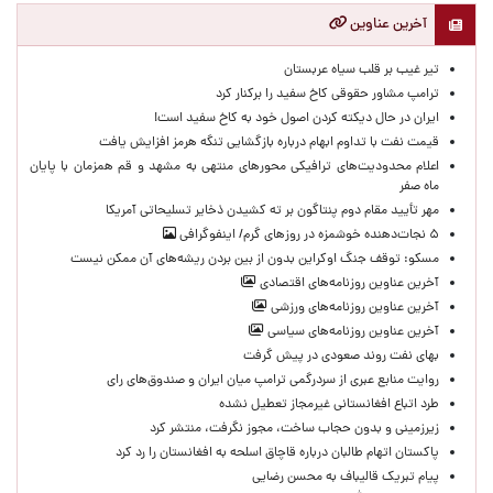
آخرین عناوین
تیر غیب بر قلب سیاه عربستان
ترامپ مشاور حقوقی کاخ سفید را برکنار کرد
ایران در حال دیکته کردن اصول خود به کاخ سفید است!
قیمت نفت با تداوم ابهام درباره بازگشایی تنگه هرمز افزایش یافت
اعلام محدودیت‌های ترافیکی محورهای منتهی به مشهد و قم همزمان با پایان
ماه صفر
مهر تأیید مقام دوم پنتاگون بر ته کشیدن ذخایر تسلیحاتی آمریکا
۵ نجات‌دهنده خوشمزه در روزهای گرم/ اینفوگرافی
مسکو: توقف جنگ اوکراین بدون از بین بردن ریشه‌های آن ممکن نیست
آخرین عناوین روزنامه‌های اقتصادی
آخرین عناوین روزنامه‌های ورزشی
آخرین عناوین روزنامه‌های سیاسی
بهای نفت روند صعودی در پیش گرفت
روایت منابع عبری از سردرگمی ترامپ میان ایران و صندوق‌های رای
طرد اتباع افغانستانی غیرمجاز تعطیل نشده
زیرزمینی و بدون حجاب ساخت، مجوز نگرفت، منتشر کرد
پاکستان اتهام طالبان درباره قاچاق اسلحه به افغانستان را رد کرد
پیام تبریک قالیباف به محسن رضایی