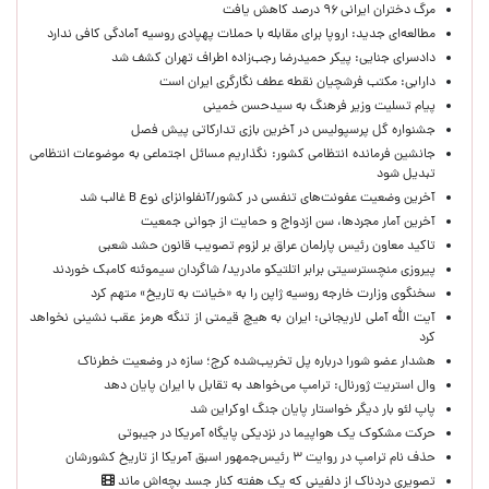
مرگ دختران ایرانی ۹۶ درصد کاهش یافت
مطالعه‌ای جدید: اروپا برای مقابله با حملات پهپادی روسیه آمادگی کافی ندارد
دادسرای جنایی: پیکر حمیدرضا رجب‌زاده اطراف تهران کشف شد
دارابی: مکتب فرشچیان نقطه عطف نگارگری ایران است
پیام تسلیت وزیر فرهنگ به سیدحسن خمینی
جشنواره گل پرسپولیس در آخرین بازی تدارکاتی پیش فصل
جانشین فرمانده انتظامی کشور: نگذاریم مسائل اجتماعی به موضوعات انتظامی
تبدیل شود
آخرین وضعیت عفونت‌های تنفسی در کشور/آنفلوانزای نوع B غالب شد
آخرین آمار مجردها، سن ازدواج و حمایت از جوانی جمعیت
تاکید معاون رئیس پارلمان عراق بر لزوم تصویب قانون حشد شعبی
پیروزی منچسترسیتی برابر اتلتیکو مادرید/ شاگردان سیموئنه کامبک خوردند
سخنگوی وزارت خارجه روسیه ژاپن را به «خیانت به تاریخ» متهم کرد
آیت الله آملی لاریجانی: ایران به هیچ قیمتی از تنگه هرمز عقب نشینی نخواهد
کرد
هشدار عضو شورا درباره پل تخریب‌شده کرج؛ سازه در وضعیت خطرناک
وال‌ استریت ژورنال: ترامپ می‌خواهد به تقابل با ایران پایان دهد
پاپ لئو بار دیگر خواستار پایان جنگ اوکراین شد
حرکت مشکوک یک هواپیما در نزدیکی پایگاه آمریکا در جیبوتی
حذف نام ترامپ در روایت ۳ رئیس‌جمهور اسبق آمریکا از تاریخ کشورشان
تصویری دردناک از دلفینی که یک هفته کنار جسد بچه‌اش ماند