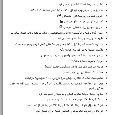
۱۵ راز هتل‌ها که کارکنانشان فاش کردند
اسحاق دار: امیدواریم توافق مکه به ثبات در منطقه کمک کند
آخرین عناوین روزنامه‌های اقتصادی
آخرین عناوین روزنامه‌های ورزشی
آخرین عناوین روزنامه‌های سیاسی
انصارالله: ترکیه و پاکستان به‌جای ائتلاف‌سازی، برای توقف تجاوز فشار بیاورند
«ایرج» دوباره در بیمارستان بستری شد
همتی: اقتصاد آمریکا نیز با فشارها و ریسک‌های قابل توجهی مواجه است
واکنش صنعا به توافق سه جانبه مکه
پرده‌ای جدید از شکست‌های راهبردی عربستان سعودی
صورت جدید مسئله جنگ؟!
هزینه ساخت یک متر واحد مسکونی چقدر است؟
قمار بزرگ استقلال روی یاسر آسانی
محدودیت تردد در آزادراه تهران کرج قزوین تا ۲۰ شهریور/ جزئیات
وزیر امور خارجه خطاب به همسایگان: زمان آن فرا رسیده است که به خود
متکی باشیم
سنای آمریکا لایحه تحریم ایران و روسیه را تصویب کرد
پزشکیان: ما نوکر مردم و در خدمت آنان هستیم
شوک به بازار کار آمریکا/ اقتصاد امریکا ۲۳ هزار شغل از دست داد
خزانه‌داری آمریکا تحریم‌های جدیدی علیه ایران اعمال کرد