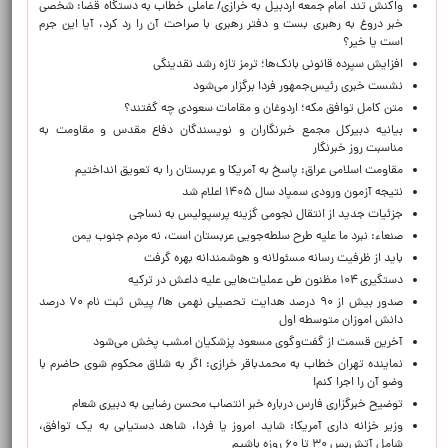
واکنش تند امام جمعه اردبیل به خرازی/ عاملی خطاب به دستگاه قضا: شخصی
خبر دروغ به رهبری بست و دفتر رهبری با صراحت آن را رد کرد، آیا این جرم
است یا خیر؟
افزایش سپرده قانونی بانک‌ها؛ ترمز تازه رشد نقدینگی
نشست خبری رئیس‌جمهور فردا برگزار می‌شود
متن کامل توافق مکه؛ اردوغان و مقامات سعودی چه گفتند؟
بیانیه دبیرکل مجمع خبرنگاران و نویسندگان دفاع مقدس و مقاومت به
مناسبت روز خبرنگار
مقاومت اسلامی عراق: پاسخ به آمریکا و عربستان را به تعویق انداختیم
نتیجه آزمون ورودی سمپاد سال ۱۴۰۵ اعلام شد
جزئیات جدید از انتقال نجومی گزینه پرسپولیس به نساجی
صنعاء: نبرد ما علیه طرح سلطه‌جویی عربستان است، نه مردم جنوب یمن
باید از ظرفیت رسانه مسئولانه و هوشمندانه بهره گرفت
دستگیری ۱۰۴ مظنون طی عملیات‌هایی علیه داعش در ترکیه
صدور بیش از ۹۰ درصد هدایت تحصیلی نهمی ها/ پیش ثبت نام ۷۰ درصد
دانش اموزان متوسطه اول
آخرین قسمت از گفت‌وگوی مسعود پزشکیان امشب پخش می‌شود
نماینده تهران خطاب به محمدباقر خرازی: اگر به شلاق محکوم شوی حاضرم با
وضو آن را اجرا کنم!
توضیح خبرگزاری فارس درباره خبر انتصاب محسن رضایی به دبیری شعام
وزیر خزانه داری آمریکا: شاید امروز یا فردا، شاهد دستیابی به یک توافق،
شامل آتش‌بس ۳۰ تا ۶۰ روزه باشیم