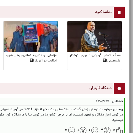
تماشا کنید
سنگ تمام گواردیولا برای کودکان
عزاداری و تشییع نمادین رهبر شهید
فلسطینی
انقلاب در آفریقا
دیدگاه کاربران
ناشناس
۴۲۰۶۲۷۱
روحانی درباره مذاکره آن زمان گفت: ....«داستان مضحکی اتفاق افتاده؛ می‌گویند تعهدی 
می‌گوید اهل مذاکره و تعهد نیست، اما به برخی کشورها می‌گوید بیا با ما مذاکره کن؛ مگر د
نیستید
۵
۰
۰
۳
۸