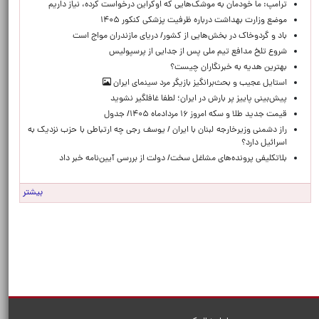
ترامپ: ما خودمان به موشک‌هایی که اوکراین درخواست کرده، نیاز داریم
موضع وزارت بهداشت درباره ظرفیت پزشکی کنکور ۱۴۰۵
باد و گردوخاک در بخش‌هایی از کشور/ دریای مازندران مواج است
شروع تلخ مدافع تیم ملی پس از جدایی از پرسپولیس
بهترین هدیه به خبرنگاران چیست؟
استایل عجیب و بحث‌برانگیز بازیگر مرد سینمای ایران
پیش‌بینی پاییز پر بارش در ایران؛ لطفا غافلگیر نشوید
قیمت جدید طلا و سکه امروز ۱۶ مردادماه ۱۴۰۵/ جدول
راز دشمنی وزیرخارجه لبنان با ایران / یوسف رجی چه ارتباطی با حزب نزدیک به
اسرائیل دارد؟
بلاتکلیفی پرونده‌های مشاغل سخت/ دولت از بررسی آیین‌نامه خبر داد
بیشتر