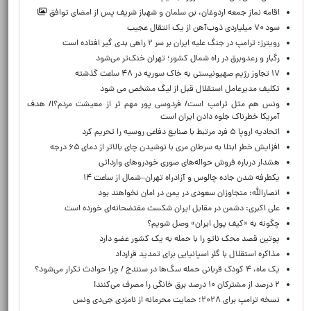
اقامه نماز جمعه اردوغان، بن ‌سلمان و شهباز شریف پس از امضای توافق
سود ۷۰ میلیاردی ذوب‌آهن از یک انتقال عجیب
رویترز: ترامپ در جنگ علیه ایران بر سر ۲ راهی بدی گیر افتاده است
رگبار و رعدوبرق در راه شمال کشور؛ تهران خنک‌تر می‌شود
۱۷ تجاوز رژیم صهیونیستی به خاک سوریه در ۴۸ ساعت گذشته
تکلیف مدیرعامل استقلال قبل از لیگ مشخص می شود
ونس هم مثل ترامپ است/ فردوسی پور مهم تر از معیشت مردم؟!/ هدف
آمریکا خطرناک جلوه دادن ایران است
اتحادیه اروپا ۵ فرد مرتبط با صنایع دفاعی روسیه را تحریم کرد
افزایش خطر ابتلا به سرطان مری با نوشیدن چای بالاتر از دمای ۶۵ درجه
هشدار درباره فروش حواله‌های صوری خودروهای وارداتی
یکطرفه شدن جاده چالوس و آزادراه تهران–شمال از ساعت ۱۴
انصارالله: متجاوزان سعودی در یمن در امان نخواهند بود
علی اکبری: دشمن در مقابل ایران شکست مفتضحانه‌ای خورده است
چگونه به «کیف پول ایران» وصل شویم؟
پوتین قصد محک ناتو را با حمله به یک کشور عضو دارد
مذاکره استقلال با گلر اسپانیایی برای تمدید قرارداد
یک ماه، ۴ کودک قربانی حمله سگ‌ها در سنندج / چرا حوادث تکرار می‌شود؟
۲ درصد از مشترکان ۱۰ درصد برق خانگی را مصرف می‌کنند!
نسخه ترامپ برای ۲۰۲۸؛ حمایت محرمانه از نامزدی جی‌دی ونس