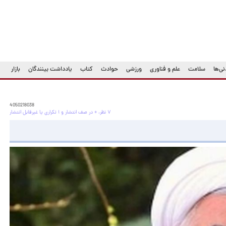
ی‌ها
سلامت
علم و فناوری
ورزشی
حوادث
کتاب
یادداشت بینندگان
بازار
4050218038
۷ نظر، ۰ در صف انتشار و ۱ تکراری یا غیرقابل انتشار