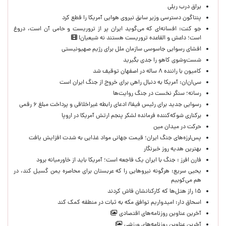
یراق درب ریلی
پنتاگون دسترسی وزیر سابق نیروی هوایی آمریکا را قطع کرد
جو کنت: افسانه‌ای که می‌گوید ایران پر از تروریست و حامی آن است، دروغ
است؛ داعش و القاعده تروریست هستند نه شیعیان!
افشای رسوایی جاسوسی سازمان ملل برای رژیم صهیونیستی
شست‌وشوی کاهو را جدی بگیرید
کامیون با راننده ۸ ساله در اصفهان توقیف شد
سی‌ان‌ان: آمریکا به دنبال راهی برای خروج از جنگ ایران است
رسانه؛ سنگر نخست در جنگ روایت‌ها
رسوایی جدید برای رئیس فیفا/ ادعای رابطه غیراخلاقی و پرداخت مبلغ ۶ رقمی
برکناری شوکه‌کننده فرمانده لشکر پنجم ارتش آمریکا در اروپا
حركت در ميدان مين
پس‌لرزه‌های جنگ ایران؛ قیمت جهانی مواد غذایی به شدت افزایش یافت
بهترین هدیه روز خبرنگار
فارن افرز : جنگ با ایران یک فاجعه است؛ آمریکا باید از خاورمیانه برود
یحیی سریع: هرگونه نیروهایی را که عربستان برای محاصره یمن گسیل کند، در
هم می‌کوبیم
۱۵ راز هتل‌ها که کارکنانشان فاش کردند
اسحاق دار: امیدواریم توافق مکه به ثبات در منطقه کمک کند
آخرین عناوین روزنامه‌های اقتصادی
آخرین عناوین روزنامه‌های ورزشی