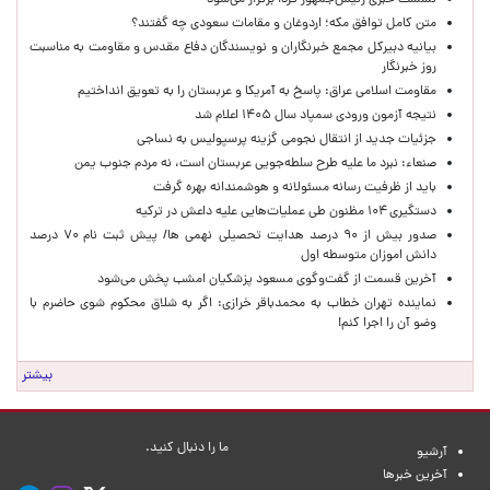
نشست خبری رئیس‌جمهور فردا برگزار می‌شود
متن کامل توافق مکه؛ اردوغان و مقامات سعودی چه گفتند؟
بیانیه دبیرکل مجمع خبرنگاران و نویسندگان دفاع مقدس و مقاومت به مناسبت
روز خبرنگار
مقاومت اسلامی عراق: پاسخ به آمریکا و عربستان را به تعویق انداختیم
نتیجه آزمون ورودی سمپاد سال ۱۴۰۵ اعلام شد
جزئیات جدید از انتقال نجومی گزینه پرسپولیس به نساجی
صنعاء: نبرد ما علیه طرح سلطه‌جویی عربستان است، نه مردم جنوب یمن
باید از ظرفیت رسانه مسئولانه و هوشمندانه بهره گرفت
دستگیری ۱۰۴ مظنون طی عملیات‌هایی علیه داعش در ترکیه
صدور بیش از ۹۰ درصد هدایت تحصیلی نهمی ها/ پیش ثبت نام ۷۰ درصد
دانش اموزان متوسطه اول
آخرین قسمت از گفت‌وگوی مسعود پزشکیان امشب پخش می‌شود
نماینده تهران خطاب به محمدباقر خرازی: اگر به شلاق محکوم شوی حاضرم با
وضو آن را اجرا کنم!
بیشتر
ما را دنبال کنید.
آرشیو
آخرین خبرها