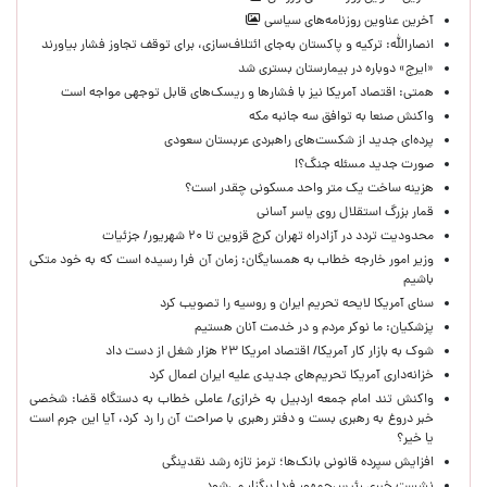
آخرین عناوین روزنامه‌های سیاسی
انصارالله: ترکیه و پاکستان به‌جای ائتلاف‌سازی، برای توقف تجاوز فشار بیاورند
«ایرج» دوباره در بیمارستان بستری شد
همتی: اقتصاد آمریکا نیز با فشارها و ریسک‌های قابل توجهی مواجه است
واکنش صنعا به توافق سه جانبه مکه
پرده‌ای جدید از شکست‌های راهبردی عربستان سعودی
صورت جدید مسئله جنگ؟!
هزینه ساخت یک متر واحد مسکونی چقدر است؟
قمار بزرگ استقلال روی یاسر آسانی
محدودیت تردد در آزادراه تهران کرج قزوین تا ۲۰ شهریور/ جزئیات
وزیر امور خارجه خطاب به همسایگان: زمان آن فرا رسیده است که به خود متکی
باشیم
سنای آمریکا لایحه تحریم ایران و روسیه را تصویب کرد
پزشکیان: ما نوکر مردم و در خدمت آنان هستیم
شوک به بازار کار آمریکا/ اقتصاد امریکا ۲۳ هزار شغل از دست داد
خزانه‌داری آمریکا تحریم‌های جدیدی علیه ایران اعمال کرد
واکنش تند امام جمعه اردبیل به خرازی/ عاملی خطاب به دستگاه قضا: شخصی
خبر دروغ به رهبری بست و دفتر رهبری با صراحت آن را رد کرد، آیا این جرم است
یا خیر؟
افزایش سپرده قانونی بانک‌ها؛ ترمز تازه رشد نقدینگی