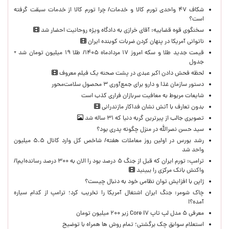
شکاف ۴۷ واحدی تورم کالا و خدمات/ چرا تورم کالا از خدمات سبقت گرفته
است؟
سخنگوی قوه قضاییه: آقای خرازی به دادگاه ویژه روحانیت احضار شد
ناتوانی آمریکا در پنهان کردن ضربات کوبنده ایران
قیمت جدید طلا و سکه امروز ۱۷ مردادماه ۱۴۰۵/ طلا ۱۹ میلیون تومان شد +
جدول
لحظه‌ فحش دادن اکبر عبدی در پشت صحنه یک فیلم معروف
دستور سازمان غذا و دارو برای جمع‌آوری ۳ محصول سلامت‌محور
شایعات مربوط به معافیت سربازان فراری کذب است
بدون تعارف با آتش نشان فداکار مازندرانی
تصویری جالب از پیرترین گربه دنیا که ۳۱ ساله شد
سید حسن نصرالله در منزل چگونه پدری بود؟
رشد بورس در اولین روز معاملات هفته/ شاخص کل وارد کانال ۵.۵ میلیون
واحد شد
ترامپ: تورم ایران که قبل از جنگ ۵ درصد بود را الان به ۳۰۰ درصد رسانده‌ایم!/
واکنش بانک مرکزی را ببینید
ژاپن با افزایش توان نظامی خود به دنبال چیست؟
چاک شومر: جنگ ایران اشتغال آمریکا را تخریب کرد؛ ترامپ از کدام سیاره
آمده؟!
معرفی ۵ مدل لپ تاپ Core i۷ زیر ۲۰۰ میلیون تومان
استعلام سوابق چک برگشتی؛ تمام روش ها همراه با توضیح