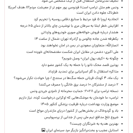
تکلیف مدیرعامل استقلال قبل از لیگ مشخص می شود
ونس هم مثل ترامپ است/ فردوسی پور مهم تر از معیشت مردم؟!/ هدف آمریکا
خطرناک جلوه دادن ایران است
اتحادیه اروپا ۵ فرد مرتبط با صنایع دفاعی روسیه را تحریم کرد
افزایش خطر ابتلا به سرطان مری با نوشیدن چای بالاتر از دمای ۶۵ درجه
هشدار درباره فروش حواله‌های صوری خودروهای وارداتی
یکطرفه شدن جاده چالوس و آزادراه تهران–شمال از ساعت ۱۴
انصارالله: متجاوزان سعودی در یمن در امان نخواهند بود
علی اکبری: دشمن در مقابل ایران شکست مفتضحانه‌ای خورده است
چگونه به «کیف پول ایران» وصل شویم؟
پوتین قصد محک ناتو را با حمله به یک کشور عضو دارد
مذاکره استقلال با گلر اسپانیایی برای تمدید قرارداد
یک ماه، ۴ کودک قربانی حمله سگ‌ها در سنندج / چرا حوادث تکرار می‌شود؟
۲ درصد از مشترکان ۱۰ درصد برق خانگی را مصرف می‌کنند!
نسخه ترامپ برای ۲۰۲۸؛ حمایت محرمانه از نامزدی جی‌دی ونس
ترامپ: ما خودمان به موشک‌هایی که اوکراین درخواست کرده، نیاز داریم
موضع وزارت بهداشت درباره ظرفیت پزشکی کنکور ۱۴۰۵
باد و گردوخاک در بخش‌هایی از کشور/ دریای مازندران مواج است
شروع تلخ مدافع تیم ملی پس از جدایی از پرسپولیس
بهترین هدیه به خبرنگاران چیست؟
استایل عجیب و بحث‌برانگیز بازیگر مرد سینمای ایران