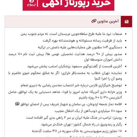
آخرین عناوین
صنعاء: نبرد ما علیه طرح سلطه‌جویی عربستان است، نه مردم جنوب یمن
باید از ظرفیت رسانه مسئولانه و هوشمندانه بهره گرفت
دستگیری ۱۰۴ مظنون طی عملیات‌هایی علیه داعش در ترکیه
صدور بیش از ۹۰ درصد هدایت تحصیلی نهمی ها/ پیش ثبت نام ۷۰ درصد
دانش اموزان متوسطه اول
آخرین قسمت از گفت‌وگوی مسعود پزشکیان امشب پخش می‌شود
نماینده تهران خطاب به محمدباقر خرازی: اگر به شلاق محکوم شوی حاضرم با
وضو آن را اجرا کنم!
توضیح خبرگزاری فارس درباره خبر انتصاب محسن رضایی به دبیری شعام
وزیر خزانه داری آمریکا: شاید امروز یا فردا، شاهد دستیابی به یک توافق، شامل
آتش‌بس ۳۰ تا ۶۰ روزه باشیم
اقامه نماز جمعه اردوغان، بن ‌سلمان و شهباز شریف پس از امضای توافق
سود ۷۰ میلیاردی ذوب‌آهن از یک انتقال عجیب
رویترز: ترامپ در جنگ علیه ایران بر سر ۲ راهی بدی گیر افتاده است
رگبار و رعدوبرق در راه شمال کشور؛ تهران خنک‌تر می‌شود
۱۷ تجاوز رژیم صهیونیستی به خاک سوریه در ۴۸ ساعت گذشته