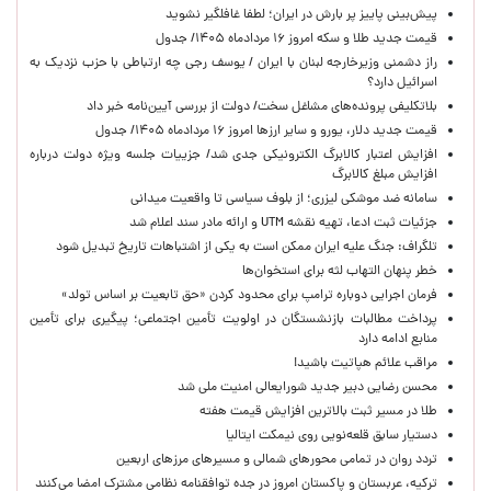
پیش‌بینی پاییز پر بارش در ایران؛ لطفا غافلگیر نشوید
قیمت جدید طلا و سکه امروز ۱۶ مردادماه ۱۴۰۵/ جدول
راز دشمنی وزیرخارجه لبنان با ایران / یوسف رجی چه ارتباطی با حزب نزدیک به
اسرائیل دارد؟
بلاتکلیفی پرونده‌های مشاغل سخت/ دولت از بررسی آیین‌نامه خبر داد
قیمت جدید دلار، یورو و سایر ارزها امروز ۱۶ مردادماه ۱۴۰۵/ جدول
افزایش اعتبار کالابرگ الکترونیکی جدی شد/ جزییات جلسه ویژه دولت درباره
افزایش مبلغ کالابرگ
سامانه ضد موشکی لیزری؛ از بلوف سیاسی تا واقعیت میدانی
جزئیات ثبت ادعا، تهیه نقشه UTM و ارائه مادر سند اعلام شد
تلگراف: جنگ علیه ایران ممکن است به یکی از اشتباهات تاریخ تبدیل شود
خطر پنهان التهاب لثه برای استخوان‌ها
فرمان اجرایی دوباره ترامپ برای محدود کردن «حق تابعیت بر اساس تولد»
پرداخت مطالبات بازنشستگان در اولویت تأمین اجتماعی؛ پیگیری برای تأمین
منابع ادامه دارد
مراقب علائم هپاتیت باشید!
محسن رضایی دبیر جدید شورایعالی امنیت ملی شد
طلا در مسیر ثبت بالاترین افزایش قیمت هفته
دستیار سابق قلعه‌نویی روی نیمکت ایتالیا
تردد روان در تمامی محورهای شمالی و مسیرهای مرزهای اربعین
ترکیه، عربستان و پاکستان امروز در جده توافقنامه نظامی مشترک امضا می‌کنند