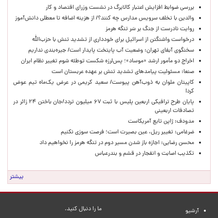
بررسی ضوابط افزایش اعتبار کالابرگ در نشست وزرای اقتصاد و کار
والدین با تخلف سرویس مدارس چه کنند؟/ از هزینه اضافه تا معطلی دانش‌آموز
روایت نادرست از جنگ بر سَر تنگه هرمز
درخواست واشنگتن از اسرائیل برای خودداری از تشدید تنش با حزب‌الله
سخنگوی آبفای تهران: وضعیت آب پایتخت پایدار است/ جیره‌بندی نداریم
اخراج دو مأمور ارشد «موساد»؛ پس‌لرزه شکست توطئه شوم تغییر نظام ایران
صنعا: مسئولیت پیامدهای تشدید تنش بر عهده عربستان است
کاپیتان ملوان به ذوب‌آهن پیوست/ سعید کریمی در عرض یک‌ماه تیم عوض
کرد!
پایان طرح ترافیکی اربعین پلیس با ثبت ۶۷ میلیون تردد/جان باختن ۲۴ زائر در
تصادفات اربعینی
مدودف: ژاپن تابع آمریکاست
ضرغامی: تغییر ریل، عین بصیرت است؛ فرصت سوزی نکنیم
محسن رضایی: اجازه باز شدن مسیر دوم در تنگه هرمز را نخواهیم داد
تکذیب اصابت و انفجار در قشم و بندرعباس
بیشتر
ما را دنبال کنید.
آرشیو