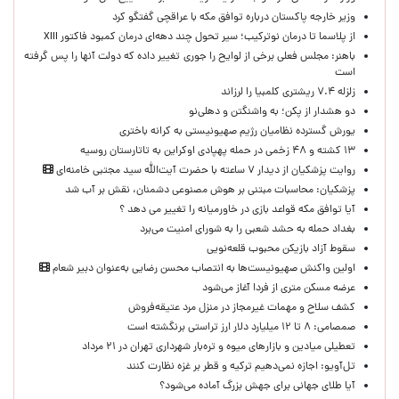
وزیر خارجه پاکستان درباره توافق مکه با عراقچی گفتگو کرد
از پلاسما تا درمان نوترکیب؛ سیر تحول چند دهه‌ای درمان کمبود فاکتور XIII
باهنر: مجلس فعلی برخی از لوایح را جوری تغییر داده که دولت آنها را پس گرفته
است
زلزله ۷.۴ ریشتری کلمبیا را لرزاند
دو هشدار از پکن؛ به واشنگتن و دهلی‌نو
یورش گسترده نظامیان رژیم صهیونیستی به کرانه باختری
۱۳ کشته و ۴۸ زخمی در حمله پهپادی اوکراین به تاتارستان روسیه
روایت پزشکیان از دیدار ۷ ساعته با حضرت آیت‌الله سید مجتبی خامنه‌ای
پزشکیان: محاسبات مبتنی بر هوش مصنوعی دشمنان، نقش بر آب شد
آیا توافق مکه قواعد بازی در خاورمیانه را تغییر می دهد ؟
بغداد حمله به حشد شعبی را به شورای امنیت می‌برد
سقوط آزاد بازیکن محبوب قلعه‌نویی
اولین واکنش صهیونیست‌ها به انتصاب محسن رضایی به‌عنوان دبیر شعام
عرضه مسکن متری از فردا آغاز می‌شود
کشف سلاح و مهمات غیرمجاز در منزل مرد عتیقه‌فروش
صمصامی: ۸ تا ۱۲ میلیارد دلار ارز تراستی برنگشته است
تعطیلی میادین و بازارهای میوه و تره‌بار شهرداری تهران در ۲۱ مرداد
تل‌آویو: اجازه نمی‌دهیم ترکیه و قطر بر غزه نظارت کنند
آیا طلای جهانی برای جهش بزرگ آماده می‌شود؟