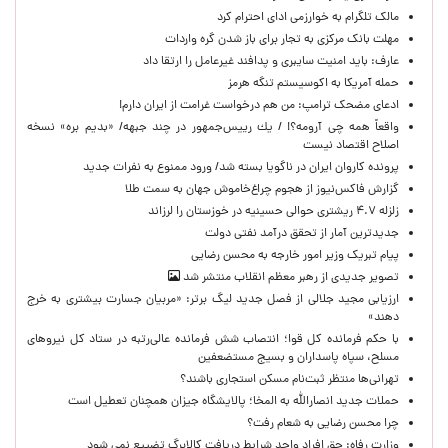
مالک تلگرام به خوارزمی ادای احترام کرد
مهلت بانک مرکزی به تجار برای باز شدن گره واردات
عارف: باید امنیت سایبری و پدافند غیرعامل را ارتقا داد
حمله آمریکا به اکوسیستم تنگه هرمز
ادعای مضحک ترامپ: من هم درخواست غرامت از ایران دارم!
واقعاً همه چی آرومه؟! / يك رييس‌جمهور در چند جبهه/ «بدیم بره» نسخه
اصلاح اقتصاد نیست
پرونده کاروان ایران در ناگویا بسته شد/ ورود ممنوع به نفرات جدید
گزارش فاکس‌نیوز از هجوم چراغ‌خاموش جهان به سمت طلا
زلزله ۴.۷ ریشتری حوالی حسینیه در خوزستان را لرزاند
جدیدترین آمار از تحقق درآمد نفتی دولت
پیام تبریک وزیر امور خارجه به محسن رضایی
تصویر جدیدی از رهبر معظم انقلاب منتشر شد
ارزیابی مجید جلالی از فصل جدید لیگ برتر: «مربیان جسارت بیشتری به خرج
دهند»
با حکم فرمانده کل قوا؛ انتصاب شش فرمانده عالی‌رتبه در ستاد کل نیروهای
مسلح، سپاه پاسداران و بسیج مستضعفین
تهرانی‌ها منتظر ثبت‌نام مسکن استجاری باشند؟
حملات جدید انصارالله به المخا؛ پالایشگاه جیزان همچنان تعطیل است
چرا محسن رضایی به شعام رفت؟
وزارت رفاه: حق افراد واجد شرایط دریافت کالابرگ تضییع نمی شود