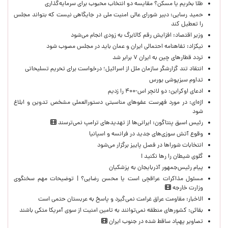
طلا بخریم یا مسکن؟ مقایسه دو انتخاب محبوب برای سرمایه‌گذاری
حمید رسایی: دبیر شورای عالی امنیت ملی در جایگاهی نیست که بتواند مجلس
را تعطیل کند
وزیر اقتصاد: افزایش رقم کالابرگ به زودی انجام می‌شود
نیکزاد: تفاهنامه احتمالی ایران و عمان باید در مجلس مصوب شود
تردد قطارهای چین به ایران ۷ برابر شد
انتقاد تند گزارشگر سازمان ملل از اسرائیل؛ درخواست برای تحریم تسلیحاتی
تداوم سبزپوشی بورس
ادعای اوکراین: دو لانچر اس-۴۰۰ را زدیم
اژه‌ای: در مورد فهرست عفوهای مناسبتی دستورالعملی مشخص تدوین و ابلاغ
شود
رئیس اسبق پنتاگون: ایرانی‌ها از تهدیدهای ترامپ نمی‌ترسند
وقوع آتش سوزی‌های جدید در فرانسه و اسپانیا
انتخابات شوراها در فصل پاییز برگزار می‌شود
گلوی شیطان را رها نکنید !
پیام رئیس‌جمهور آذربایجان به پزشکیان
مسئول مذاکرات عراقچی است یا محسن رضایی؟ | توضیحات مهم سخنگوی
وزارت خارجه
الاخبار: مقاومت عراق غرامت نمی‌گیرد و پاسخ به عربستان حتمی است
بقائی: کشورهای منطقه نمی‌توانند به تامین امنیت از سوی آمریکا متکی باشند
تصاویر پهپاد ساقط شده در جنوب ایران