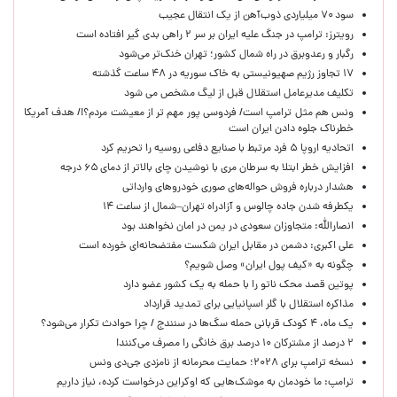
سود ۷۰ میلیاردی ذوب‌آهن از یک انتقال عجیب
رویترز: ترامپ در جنگ علیه ایران بر سر ۲ راهی بدی گیر افتاده است
رگبار و رعدوبرق در راه شمال کشور؛ تهران خنک‌تر می‌شود
۱۷ تجاوز رژیم صهیونیستی به خاک سوریه در ۴۸ ساعت گذشته
تکلیف مدیرعامل استقلال قبل از لیگ مشخص می شود
ونس هم مثل ترامپ است/ فردوسی پور مهم تر از معیشت مردم؟!/ هدف آمریکا
خطرناک جلوه دادن ایران است
اتحادیه اروپا ۵ فرد مرتبط با صنایع دفاعی روسیه را تحریم کرد
افزایش خطر ابتلا به سرطان مری با نوشیدن چای بالاتر از دمای ۶۵ درجه
هشدار درباره فروش حواله‌های صوری خودروهای وارداتی
یکطرفه شدن جاده چالوس و آزادراه تهران–شمال از ساعت ۱۴
انصارالله: متجاوزان سعودی در یمن در امان نخواهند بود
علی اکبری: دشمن در مقابل ایران شکست مفتضحانه‌ای خورده است
چگونه به «کیف پول ایران» وصل شویم؟
پوتین قصد محک ناتو را با حمله به یک کشور عضو دارد
مذاکره استقلال با گلر اسپانیایی برای تمدید قرارداد
یک ماه، ۴ کودک قربانی حمله سگ‌ها در سنندج / چرا حوادث تکرار می‌شود؟
۲ درصد از مشترکان ۱۰ درصد برق خانگی را مصرف می‌کنند!
نسخه ترامپ برای ۲۰۲۸؛ حمایت محرمانه از نامزدی جی‌دی ونس
ترامپ: ما خودمان به موشک‌هایی که اوکراین درخواست کرده، نیاز داریم