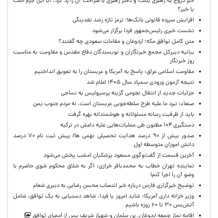
خبر دروغ به رهبری بست و دفتر رهبری با صراحت آن را رد کرد، آیا این جرم است
یا خیر؟
افزایش سپرده قانونی بانک‌ها؛ ترمز تازه رشد نقدینگی
نشست خبری رئیس‌جمهور فردا برگزار می‌شود
متن کامل توافق مکه؛ اردوغان و مقامات سعودی چه گفتند؟
بیانیه دبیرکل مجمع خبرنگاران و نویسندگان دفاع مقدس و مقاومت به مناسبت
روز خبرنگار
مقاومت اسلامی عراق: پاسخ به آمریکا و عربستان را به تعویق انداختیم
نتیجه آزمون ورودی سمپاد سال ۱۴۰۵ اعلام شد
جزئیات جدید از انتقال نجومی گزینه پرسپولیس به نساجی
صنعاء: نبرد ما علیه طرح سلطه‌جویی عربستان است، نه مردم جنوب یمن
باید از ظرفیت رسانه مسئولانه و هوشمندانه بهره گرفت
دستگیری ۱۰۴ مظنون طی عملیات‌هایی علیه داعش در ترکیه
صدور بیش از ۹۰ درصد هدایت تحصیلی نهمی ها/ پیش ثبت نام ۷۰ درصد
دانش اموزان متوسطه اول
آخرین قسمت از گفت‌وگوی مسعود پزشکیان امشب پخش می‌شود
نماینده تهران خطاب به محمدباقر خرازی: اگر به شلاق محکوم شوی حاضرم با
وضو آن را اجرا کنم!
توضیح خبرگزاری فارس درباره خبر انتصاب محسن رضایی به دبیری شعام
وزیر خزانه داری آمریکا: شاید امروز یا فردا، شاهد دستیابی به یک توافق، شامل
آتش‌بس ۳۰ تا ۶۰ روزه باشیم
اقامه نماز جمعه اردوغان، بن ‌سلمان و شهباز شریف پس از امضای توافق