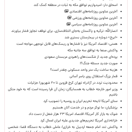
اسحاق دار: امیدواریم توافق مکه به ثبات در منطقه کمک کند
آخرین عناوین روزنامه‌های اقتصادی
آخرین عناوین روزنامه‌های ورزشی
آخرین عناوین روزنامه‌های سیاسی
انصارالله: ترکیه و پاکستان به‌جای ائتلاف‌سازی، برای توقف تجاوز فشار بیاورند
«ایرج» دوباره در بیمارستان بستری شد
همتی: اقتصاد آمریکا نیز با فشارها و ریسک‌های قابل توجهی مواجه است
واکنش صنعا به توافق سه جانبه مکه
پرده‌ای جدید از شکست‌های راهبردی عربستان سعودی
صورت جدید مسئله جنگ؟!
هزینه ساخت یک متر واحد مسکونی چقدر است؟
قمار بزرگ استقلال روی یاسر آسانی
محدودیت تردد در آزادراه تهران کرج قزوین تا ۲۰ شهریور/ جزئیات
وزیر امور خارجه خطاب به همسایگان: زمان آن فرا رسیده است که به خود متکی
باشیم
سنای آمریکا لایحه تحریم ایران و روسیه را تصویب کرد
پزشکیان: ما نوکر مردم و در خدمت آنان هستیم
شوک به بازار کار آمریکا/ اقتصاد امریکا ۲۳ هزار شغل از دست داد
خزانه‌داری آمریکا تحریم‌های جدیدی علیه ایران اعمال کرد
واکنش تند امام جمعه اردبیل به خرازی/ عاملی خطاب به دستگاه قضا: شخصی