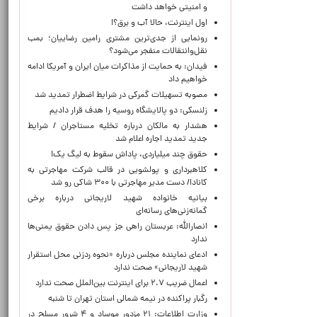
و امنیتی خواهد داشت
اول اینترنت، حالا آب و برق؟!
رونمایی از جدی‌ترین مشتری رامین رضاییان؛ بمب
نقل‌وانتقالات منفجر می‌شود؟
فیدان: به حمایت از مذاکرات میان ایران و آمریکا ادامه
خواهیم داد
مصوبه تسهیلات گمرکی در شرایط اضطرار تمدید شد
زلنسکی: دو پالایشگاه روسیه را هدف قرار دادیم
هشدار به مالکان درباره تخلیه مستاجران / شرایط
جدید تمدید اجاره اعلام شد
حقوق چند میلیاردی، پاداش سقوط به لیگ یک!
کلاهبرداری و پولشویی در قالب شرکت مهاجرتی به
کانادا/ دست مدیر مهاجرتی با ۳۰۰ شاکی رو شد
بیانیه خانواده شهید لاریجانی درباره برخی
گمانه‌زنی‌های رسانه‌ای
انصارالله: عربستان راهی جز پس دادن حقوق یمنی‌ها
ندارد
ادعای نماینده مجلس درباره «نحوه ردزنی محل استقرار
شهید لاریجانی» صحت ندارد
اعمال ضریب ۲.۷ برای اینترنت بین‌الملل صحت ندارد
رگبار پراکنده در نیمه شمالی استان تهران تا شنبه
وزارت اطلاعات: ۲۱ مزدور موساد و ۴ شرور مسلح در