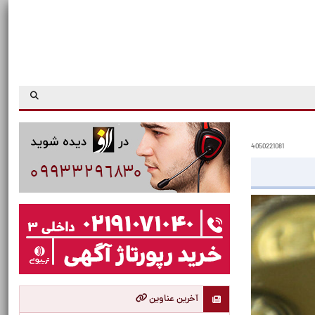
4050221081
آخرین عناوین