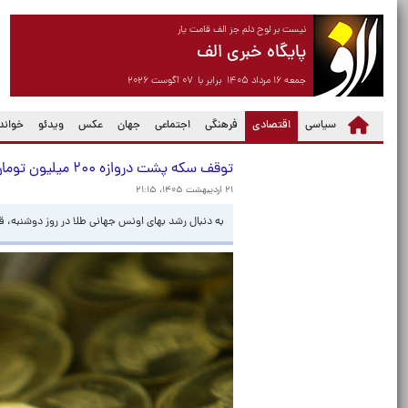
نیست بر لوح دلم جز الف قامت یار
پایگاه خبری الف
جمعه ۱۶ مرداد ۱۴۰۵ برابر با ۰۷ آگوست ۲۰۲۶
(current)
سیاسی
اقتصادی
فرهنگی
اجتماعی
جهان
عکس
ویدئو
خواندن
توقف سکه پشت دروازه ۲۰۰ میلیون تومان
۲۱ اردیبهشت ۱۴۰۵، ۲۱:۱۵
به دنبال رشد بهای اونس جهانی طلا در روز دوشنبه، قیمت سکه تمام طرح