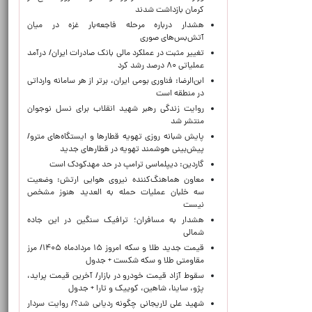
کرمان بازداشت شدند
هشدار درباره مرحله فاجعه‌بار غزه در میان
آتش‌بس‌های صوری
تغییر مثبت در عملکرد مالی بانک صادرات ایران/ درآمد
عملیاتی ۸۰ درصد رشد کرد
ابن‌الرضا: فناوری بومی ایران، برتر از هر سامانه وارداتی
در منطقه است
روایت زندگی رهبر شهید انقلاب برای نسل نوجوان
منتشر شد
پایش شبانه روزی تهویه قطارها و ایستگاه‌های مترو/
پیش‌بینی هوشمند تهویه در قطارهای جدید
گاردین: دیپلماسی ترامپ در حد مهدکودک است
معاون هماهنگ‌کننده نیروی هوایی ارتش: وضعیت
سه خلبان عملیات حمله به العدید هنوز مشخص
نیست
هشدار به مسافران؛ ترافیک سنگین در این جاده
شمالی
قیمت جدید طلا و سکه امروز ۱۵ مردادماه ۱۴۰۵/ مرز
مقاومتی طلا و سکه شکست + جدول
سقوط آزاد قیمت خودرو در بازار/ آخرین قیمت پراید،
پژو، ساینا، شاهین، کوییک و تارا + جدول
شهید علی لاریجانی چگونه ردیابی شد؟/ روایت سردار