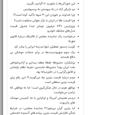
این خوراکی‌ها را بخورید تا آلزایمر نگیرید
دو بازیکن آزاد در راه پیوستن به پرسپولیس
چرا خداوند بر خوردن این ۳ میوه تأکید کرده است؟!
چرا قیمت طلا در ایران با بازار جهانی متفاوت است؟
پژوپارس ۶۴۰ میلیون تومان شد/ جدول قیمت
مدل‌های مختلف خودرو
درخواست یک نماینده مجلس از قالیباف درباره قانون
مهریه
کویت دستور تعطیلی تنها مدرسه ایرانی را صادر کرد
یک‌ سوم صهیونیست‌ها در برابر حملات موشکی بی
دفاع هستند
پزشکیان: مشروطه نقطه عطف بیداری و آزادی‌خواهی
ملت ایران بود/ مشروطه نخستین تجربه نظام پارلمانی
و قانون‌گرایی را در خاورمیانه بود
مردم درباره قیمت بنزین چه می‌گویند؟/ این رقم برای
قیمت بنزین منطقی است
توافق هرمز در حال شکل‌گیری است؛ اما نه توافقی که
ترامپ می‌خواست
دردسر همزمان آمریکا و اوکراین با ته کشیدن موشک
های پاتریوت
آیا بنزین گران می‌شود؟/ نماینده مجلس: در شرایط
جنگی افزایش قیمت بنزین پیامدهای گسترده اجتماعی