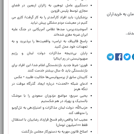
دستگیری عامل توهین به زائران اربعین در فضای
مجازی توسط پلیس قزوین
 مرکز مبادله ارز و طلای ایران ۱۴۷ هزار و ۷۱۶ تومان تعیین شد؛ حواله یورو هم در این مرکز با ۱۷۴۱۳۰ تومان به خریداران
پزشکیان: باید افراد کارآمدتر را به کار گرفت/ کاری می
کنیم در معیشت مردم مشکلی پیش نیاید
آسوشیتدپرس: صدها نظامی آمریکایی در جنگ علیه
ایران ضربه مغزی شده‌اند
پاسخ قالیباف به ترامپ: واقعیت‌ها را بپذیرید و به
تعهدات خود عمل کنید
پایان بی‌نتیجه مذاکرات دولت لبنان و رژیم
صهیونیستی در رم ایتالیا
فوری؛ شرط جدید بازنشستگی اعلام شد/ این افراد برای
بازنشستگی باید ۵ سال بیشتر خدمت کنند
کاپیتان سابق از پرسپولیسی‌ها حلالیت طلبید + عکس
ادعای شبکه «الحدث» درباره ایجاد گذرگاه موقت در
تنگه هرمز
یحیی سریع: مواضع مزدوران سعودی را با موشک
بالستیک و پهپاد در هم شکستیم
حزب‌الله: دولت لبنان مذاکرات و امتیازدهی به تل‌آویو
را متوقف کند
عجیب اما واقعی:رقم فسخ قرارداد رضاییان با استقلال
فقط ۱۰۰میلیون تومان!
اصلاح قانون مهریه به دستورکار مجلس بازگشت