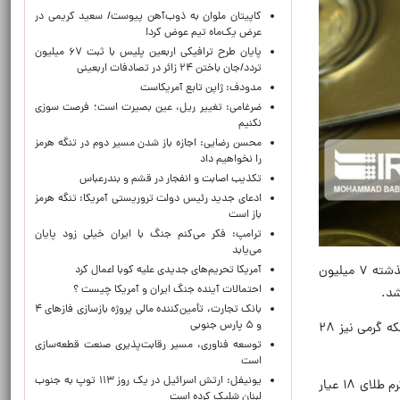
کاپیتان ملوان به ذوب‌آهن پیوست/ سعید کریمی در
عرض یک‌ماه تیم عوض کرد!
پایان طرح ترافیکی اربعین پلیس با ثبت ۶۷ میلیون
تردد/جان باختن ۲۴ زائر در تصادفات اربعینی
مدودف: ژاپن تابع آمریکاست
ضرغامی: تغییر ریل، عین بصیرت است؛ فرصت سوزی
نکنیم
محسن رضایی: اجازه باز شدن مسیر دوم در تنگه هرمز
را نخواهیم داد
تکذیب اصابت و انفجار در قشم و بندرعباس
ادعای جدید رئیس دولت تروریستی آمریکا: تنگه هرمز
باز است
ترامپ: فکر می‌کنم جنگ با ایران خیلی زود پایان
می‌یابد
به گزارش ایرنا، در پایان معاملات امروز - دوشنبه ۲۱ اردیبهشت - بازار تهران قیمت هر قطعه سکه طرح جدید نسبت به روز گذشته ۷ میلیون
آمریکا تحریم‌های جدیدی علیه کوبا اعمال کرد
احتمالات آینده جنگ ایران و آمریکا چیست ؟
بانک تجارت، تأمین‌کننده مالی پروژه بازسازی فازهای ۴
و ۵ پارس جنوبی
نیم‌سکه و ربع‌سکه هم روند افزایشی داشتند و به ترتیب ۱۰۱ میلیون و ۵۰۰ هزار تومان و ۵۶ میلیون تومان فروخته شدند سکه گرمی نیز ۲۸
توسعه فناوری، مسیر رقابت‌پذیری صنعت قطعه‌سازی
است
یونیفل: ارتش اسرائیل در یک روز ۱۱۳ توپ به جنوب
با توجه به افزایش ۶ دلار و ۶۹ سنتی او نس جهانی طلا و رسیدن به رقم ۴۷۲۲ دلار در معاملات بین‌المللی امروز، قیمت هر گرم طلای ۱۸ عیار
لبنان شلیک کرده است