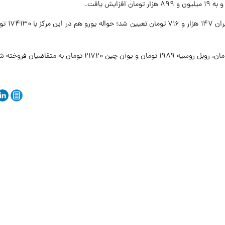
یش یافت.
نرخ حواله دلار هم در