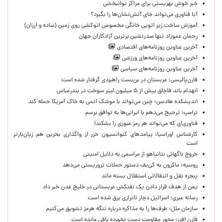
خبر خوش بهزیستی برای مراکز توانبخشی
آیا فناوری می‌تواند جای آتش‌نشان‌ها را بگیرد؟
آموزش ساخت زیر اتویی خانگی مخصوص اتوکشی روی زمین (ساده و ارزان)
رحمان عموزاد تنها صدرنشین برترین آزادکاران جهان
آخرین عناوین روزنامه‌های اقتصادی
آخرین عناوین روزنامه‌های ورزشی
آخرین عناوین روزنامه‌های سیاسی
فارن‌پالیسی: عربستان در بن‌بست راهبردی گرفتار شده است
انهدام باند قاچاق بیش از ۵ میلیون لیتر سوخت در بندرعباس
اندیشکده هادسن: چین می‌تواند با موشک اتمی به خاک آمریکا حمله کند
ترامپ: ترجیح می‌دهم با ایرانی‌‌ها به توافق برسم
فناوری‌ای که می‌تواند هر رمز عبوری را بشکند!
کارشناس اوراسیا: پیامدهای کنوانسیون خزر از واگذاری بحرین هم زیان‌بارتر
است
خروج ناگهانی نتانیاهو از مراسمی به دلایل امنیتی
روسیه: ماکرون به کی‌یف دستور حملات تروریستی می‌دهد
پنجره‌ نقل و انتقالاتی استقلال بسته ماند
یمن از هدف قرار دادن یک نفتکش عربستانی در خلیج عدن خبر داد
رسانه عبری: اسرائیل دچار ناترازی برق شده است
سازمان ملل: طرف‌ها را به مذاکره درباره تنگه هرمز تشویق می‌کنیم
فارن افرز: محور مقاومت دست نخورده باقی مانده است