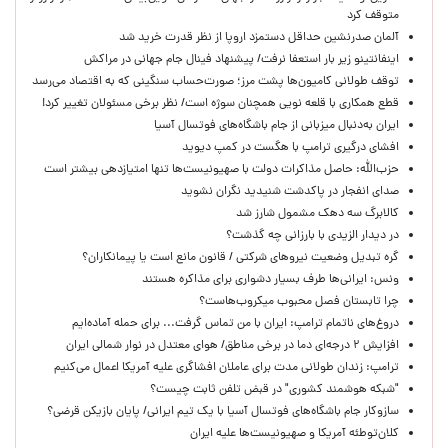
متوقف کرد
آلمان صدرنشین حداقل دستمزد اروپا از نظر قدرت خرید شد
اینفانتینو زیر بار استعفا نرفت/ پیشنهاد فینال جام جهانی در مراکش
توقف طولانی کامیون‌ها پشت مرز؛ صورت‌حساب سنگینی که به اقتصاد می‌رسد
قطع همکاری با قلعه نویی همچنان سوژه است/ نظر برخی مسئولان تغییر کرد!
ایران به‌دنبال میزبانی از جام باشگاه‌های فوتسال آسیا
افشای درگیری ترامپ با هگست در کمپ دیوید
حزب‌الله: حاصل مذاکرات دولت با صهیونیست‌ها تنها امتیازدهی‌ بیشتر است
صدای انفجار در پاکدشت شنیدید نگران نشوید
کالابرگ سه دهک مشمول شارز شد
در دیدار الزیدی با بارزانی چه گذشت؟
گره تبدیل وضعیت نیروهای شرکتی / قانون مانع است یا پیمانکاران؟
ونس: ایرانی‌ها طرف بسیار دشواری برای مذاکره هستند
چرا تابستان فصل محبوب میکروب‌هاست؟
دروغ‌های ناتمام ترامپ: ایران با من تماس گرفت... برای حمله آماده‌ایم
افزایش ۲ درجه‌ای دما در برخی مناطق/ هوای معتدل در نوار شمالی ایران
ترامپ: زندان طولانی مدت برای عاملان افشاگری‌ علیه آمریکا اعمال می‌کنیم
"شبکه هوشمند کشوری" در قبض تلفن ثابت چیست؟
سازوکار جام باشگاه‌های فوتسال آسیا با یک تیم ایرانی/ پایان بازیکن قرضی؟
کلان‌توطئه آمریکا و صهیونیست‌ها علیه ایران