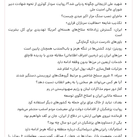
شهید علی لاریجانی چگونه ردیابی شد؟/ روایت سردار کوثری از نحوه شهادت دبیر
شورای عالی امنیت ملی
ماجرای نصب سنگ مزار اکبر عبدی چیست؟
تکذیب شایعه «معافیت سربازان فراری»
ایران: گسترش زرادخانه سلاح‌های هسته‌ای آمریکا تهدیدی برای کل بشریت
است
باورهای نادرست درباره گرمازدگی
رویترز: تردد کشتی‌ها در تنگه هرمز و باب‌المندب همچنان پایین است
مرزهای ایران زیر ذره‌بین اشراف اطلاعاتی/ مقابله جدی با پدیده قاچاق
خدمات اربعین در مرزها بدون وقفه ادامه دارد
جزئیات فعال‌سازی «کیف پول ایران» اعلام شد
سپاه: ۸ شرور مسلح شاخص و مرتبط گروهک‌های تروریستی دستگیر شدند
آیا هر کس می‌تواند هر سخنی را به رهبر انقلاب نسبت دهد؟
آغاز دور سوم مذاکرات لبنان و رژیم صهیونیستی در رم
مسئله مانایی ایران و اصلاح الگوی توسعه
بغداد: نباید از خاک عراق برای حمله به کشورهای دیگر استفاده کرد
روایت پزشکیان از اقدامات دولت برای معیشت مردم امشب منتشر می‌شود
فرمانده نیروی هوایی ارتش: در دفاع از ایران، جان بر کف خواهیم بود
یکی از دستاوردهای پزشکیان در این دو سال چه بود؟
اسلام‌آباد: رایزنی‌های دیپلماتیک درباره منطقه و تنگه هرمز ادامه دارد
آخرین وضعیت بازار رمزارزها در جهان / صرافی کوین‌بیس معاملات ۶ رمزارز را