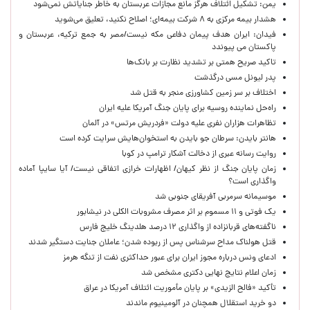
یمن: تشکیل ائتلاف هرگز مانع مجازات عربستان به خاطر جنایاتش نمی‌شود
هشدار بیمه مرکزی به ۸ شرکت بیمه‌ای؛ اصلاح نکنید، تعلیق می‌شوید
فیدان: ایران هدف پیمان دفاعی مکه نیست/مصر به جمع ترکیه، عربستان و
پاکستان می پیوندد
تاکید صریح همتی بر تشدید نظارت بر بانک‌ها
پدر لیونل مسی درگذشت
اختلاف بر سر زمین کشاورزی منجر به قتل شد
راه‌حل نماینده روسیه برای پایان جنگ آمریکا علیه ایران
تظاهرات هزاران نفری علیه دولت «فردریش مرتس» در آلمان
هانتر بایدن: سرطان جو بایدن به استخوان‌هایش سرایت کرده است
روایت رسانه عبری از دخالت آشکار ترامپ در کوبا
زمان پایان جنگ از نظر کیهان/ اظهارات خرازی اتفاقی نیست/ آیا سایپا آماده
واگذاری است؟
موسیمانه سرمربی آفریقای جنوبی شد
یک فوتی و ۱۱ مسموم بر اثر مصرف مشروبات الکلی در نیشابور
ناگفته‌های قربانزاده از واگذاری ۱۲ درصد هلدینگ خلیج فارس
قتل هولناک مداح سرشناس پس از ربوده شدن؛ عاملان جنایت دستگیر شدند
ادعای ونس درباره مجوز ایران برای عبور حداکثری نفت از تنگه هرمز
زمان اعلام نتایج نهایی دکتری مشخص شد
تأکید «فالح الزیدی» بر پایان مأموریت ائتلاف آمریکا در عراق
دو خرید استقلال همچنان در آلومینیوم ماندند