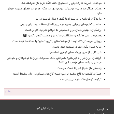
ذوالقدر: آمریکا تا رفتارش را تصحیح نکند تنگه هرمز باز نخواهد شد
عمان: مذاکرات درباره ترتیبات دریانوردی در تنگه هرمز در فضای مثبت جریان
دارد
دارندگان قولنامه برای ثبت ادعا فقط ۲ سال فرصت دارند
هشدار کشورهای اروپایی به روسیه برای الحاق منطقه اوستیای جنوبی
پزشکیان‌: بهترین زمان برای دستیابی به توافق شرایط کنونی است
ویدیو/ بررسی جایگاه و مشکلات رسانه در وضعیت کنونی کشور
رویترز: عربستان ۸۶ درصد از موشک‌های پاتریوت خود را استفاده کرده است
سایه سیاه یک رانت در صنعت خودروسازی
خبرنگار را از میان پرونده‌های کیفری شناختم!
​فرزندان ایران در راه قهرمانی/ همراهی بانک صادرات ایران با نوجوانان و جوانان
اعزامی به رقابت‌های وزنه‌برداری تاشکند
زلنسکی باز هم از آمریکا کمک خواست
هیلاری کلینتون: کاخ سفید ترامپ شبیه کاخ‌های صدام در زمان سقوط است
ترکیه: توافق مکه علیه ایران نیست
بیشتر
ما را دنبال کنید.
آرشیو