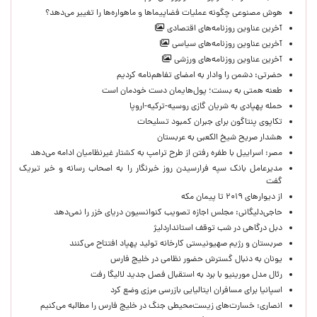
هوش مصنوعی چگونه عملیات فضاپیماها و ماهواره‌ها را تغییر می‌دهد؟
آخرین عناوین روزنامه‌های اقتصادی
آخرین عناوین روزنامه‌های سیاسی
آخرین عناوین روزنامه‌های ورزشی
حضرتی: دشمن را وادار به امضای تفاهم‌نامه کردیم
طعنه همتی به بسنت؛ پول‌هایمان دست خودمان است
حمله پهپادی به شریان گازی روسیه-ترکیه-اروپا
تکاپوی پنتاگون برای جبران کمبود تسلیحات
هشدار صریح شیخ الکعبی به عربستان
مصر: اسراییل با طفره رفتن از طرح ترامپ به کشتار غیرنظامیان ادامه می‌دهد
مدیرعامل بانک سپه فرارسیدن روز خبرنگار را به اصحاب رسانه و خبر تبریک
گفت
از دیوارهای ۲۰۱۹ تا پیمان مکه
حاجی‌دلیگانی: مجلس اجازه تصویب کنوانسیون دریای خزر را نمی‌دهد
دبل درگاهی در شب توقف استانداردلیژ
صربستان و رژیم صهیونیستی کارخانه تولید پهپاد افتتاح می‌کنند
یونان به دنبال گسترش حضور نظامی در خلیج فارس
رئال مدل مورینیو با برد به استقبال فصل جدید لالیگا رفت
اسپانیا برای مسافران ایتالیایی بازرسی مرزی وضع کرد
انصاری: خسارت‌های زیست‌محیطی جنگ در خلیج فارس را مطالبه‌ می‌کنیم