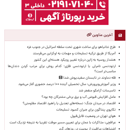
آخرین عناوین
طرح نتانیاهو برای ساخت شهری تحت سلطه اسرائیل در جنوب غزه
آمریکا از طریق ترکیه تسلیحات و مهمات به اوکراین می‌فرستد
هشدار روسیه به ژاپن درباره تغییر رویکرد هسته‌ای این کشور
ارتودنسی نامرئی یا ارتودنسی فلزی؛ کدام روش برای مرتب کردن دندان‌ها
مناسب‌تر است؟
قله دماوند در تابستان سفیدپوش شد!
وزیر آموزش‌وپرورش: سال تحصیلی آینده ۱۰۰ درصد حضوری آغاز می‌شود
تاسیسات آرامکو منفجر شد
عامل افزایش قبوض آب و برق برخی مشترکان چه بود؟
اقتصاد در میدان جنگ؛ نسخه‌های تعدیل یا راهبرد اقتصاد مقاومتی؟
تکاپوی پنتاگون برای جبران کمبود تسلیحات
هوای تهران در وضعیت قابل‌قبول
عراقچی: مذاکرات با عمان برای تعیین مسیر موقت تقریبا به نتیجه نزدیک است
اشتباهات مراقبت از پوست در روزهای گرم