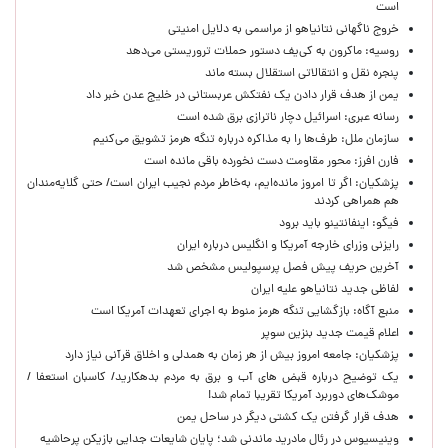
است
خروج ناگهانی نتانیاهو از مراسمی به دلایل امنیتی
روسیه: ماکرون به کی‌یف دستور حملات تروریستی می‌دهد
پنجره‌ نقل و انتقالاتی استقلال بسته ماند
یمن از هدف قرار دادن یک نفتکش عربستانی در خلیج عدن خبر داد
رسانه عبری: اسرائیل دچار ناترازی برق شده است
سازمان ملل: طرف‌ها را به مذاکره درباره تنگه هرمز تشویق می‌کنیم
فارن افرز: محور مقاومت دست نخورده باقی مانده است
پزشکیان: اگر تا امروز مانده‌ایم، به‌خاطر مردم نجیب ایران است/ حتی گلایه‌مندان
هم همراهی کردند
فیگو: اینفانتینو باید برود
رایزنی وزرای خارجه آمریکا و انگلیس درباره ایران
آخرین حریف پیش فصل پرسپولیس مشخص شد
لفاظی جدید نتانیاهو علیه ایران
منبع آگاه: بازگشایی تنگه هرمز منوط به اجرای تعهدات آمریکا است
اعلام قیمت جدید بنزین سوپر
پزشکیان: جامعه امروز بیش از هر زمان به همدلی و اخلاق قرآنی نیاز دارد
یک توضیح درباره قبض های آب و برق به مردم بدهکارید/ کاسبان استعفا /
موشک‌های دوربرد آمریکا تقریبا تمام شد!
هدف قرار گرفتن یک کشتی دیگر در ساحل یمن
وینیسیوس در رئال مادرید ماندنی شد؛ پایان شایعات جدایی بازیکن پرحاشیه