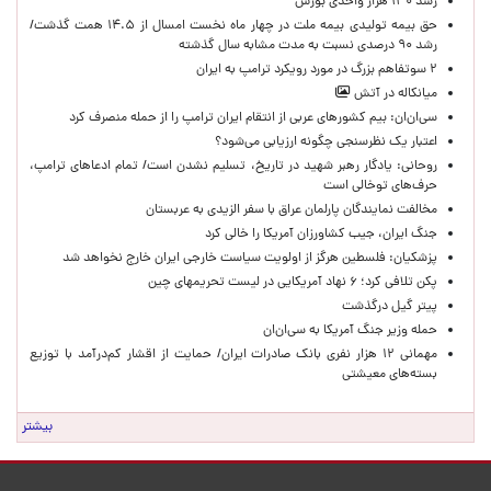
رشد ۱۳۰ هزار واحدی بورس
حق بیمه تولیدی بیمه ملت در چهار ماه نخست امسال از ۱۴.۵ همت گذشت/
رشد ۹۰ درصدی نسبت به مدت مشابه سال گذشته
۲ سوتفاهم بزرگ در مورد رویکرد ترامپ به ایران
میانکاله در آتش
سی‌ان‌ان: بیم کشورهای عربی از انتقام ایران ترامپ را از حمله منصرف کرد
اعتبار یک نظرسنجی چگونه ارزیابی می‌شود؟
روحانی: یادگار رهبر شهید در تاریخ، تسلیم نشدن است/ تمام ادعاهای ترامپ،
حرف‌های توخالی است
مخالفت نمایندگان پارلمان عراق با سفر الزیدی به عربستان
جنگ ایران، جیب کشاورزان آمریکا را خالی کرد
پزشکیان: فلسطین هرگز از اولویت سیاست خارجی ایران خارج نخواهد شد
پکن تلافی کرد؛ ۶ نهاد آمریکایی در لیست تحریمهای چین
پیتر گیل درگذشت
حمله وزیر جنگ آمریکا به سی‌ان‌ان
مهمانی ۱۲ هزار نفری بانک صادرات ایران/ حمایت از اقشار کم‌درآمد با توزیع
بسته‌های معیشتی
بیشتر