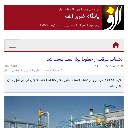
نیست بر لوح دلم جز الف قامت یار
پایگاه خبری الف
پنج‌شنبه ۱۵ مرداد ۱۴۰۵ برابر با ۰۶ آگوست ۲۰۲۶
انشعاب سرقت از خطوط لوله نفت کشف شد
۲۱ اردیبهشت ۱۴۰۵، ۲۲:۰۰
4050221085
۲ نظر، ۰ در صف انتشار و ۰ تکراری یا غیرقابل انتشار
فرمانده انتظامی باوی از کشف انشعاب غیر مجاز خط لوله نفت قاچاق در این شهرستان
خبر داد.