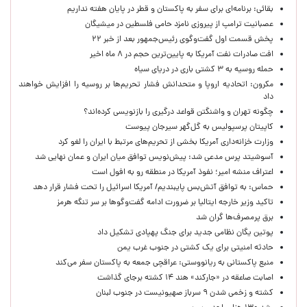
بقائی: برنامه‌ای برای سفر به پاکستان و قطر در پایان هفته نداریم
عصبانیت ترامپ از پیروزی نامزد حامی فلسطین در میشیگان
پخش قسمت اول گفت‌وگوی رئیس‌جمهور بعد از خبر ۲۲
افت صادرات نفت آمریکا به پایین‌ترین حجم در ۸ ماه اخیر
حمله روسیه به ۳ کشتی باری در دریای سیاه
مکرون: اتحادیه اروپا و متحدانش فشار تحریم‌ها بر روسیه را افزایش خواهند
داد
چگونه تهران و واشنگتن قواعد درگیری را بازنویسی کرده‌اند؟
کاپیتان پرسپولیس به گل‌گهر سیرجان پیوست
وزارت خزانه‌داری آمریکا بخشی از تحریم‌های مرتبط با ایران را لغو کرد
آسوشیتد پرس مدعی شد: پیش‌نویس توافق میان ایران و عمان نهایی شد
اعتراف منشه امیر؛ نفوذ آمریکا در منطقه رو به افول است
حماس: به توافق آتش‌بس پایبندیم/ آمریکا اسرائیل را تحت فشار قرار دهد
تاکید وزیر خارجه ایتالیا بر ضرورت ادامه گفت‌وگوها بر سر تنگه هرمز
برق پرمصرف‌ها گران شد
پوتین یگان نظامی جدید برای جنگ پهپادی تشکیل داد
حادثه امنیتی برای یک کشتی در جنوب غرب یمن
منبع پاکستانی به ریانووستی: عراقچی جمعه به پاکستان سفر می‌کند
اصابت صاعقه در «جارکند» هند ۱۴ کشته برجای گذاشت
کشته و زخمی شدن ۹ سرباز صهیونیست در جنوب لبنان