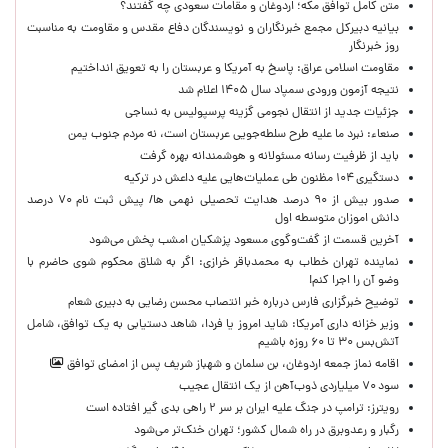
متن کامل توافق مکه؛ اردوغان و مقامات سعودی چه گفتند؟
بیانیه دبیرکل مجمع خبرنگاران و نویسندگان دفاع مقدس و مقاومت به مناسبت
روز خبرنگار
مقاومت اسلامی عراق: پاسخ به آمریکا و عربستان را به تعویق انداختیم
نتیجه آزمون ورودی سمپاد سال ۱۴۰۵ اعلام شد
جزئیات جدید از انتقال نجومی گزینه پرسپولیس به نساجی
صنعاء: نبرد ما علیه طرح سلطه‌جویی عربستان است، نه مردم جنوب یمن
باید از ظرفیت رسانه مسئولانه و هوشمندانه بهره گرفت
دستگیری ۱۰۴ مظنون طی عملیات‌هایی علیه داعش در ترکیه
صدور بیش از ۹۰ درصد هدایت تحصیلی نهمی ها/ پیش ثبت نام ۷۰ درصد
دانش اموزان متوسطه اول
آخرین قسمت از گفت‌وگوی مسعود پزشکیان امشب پخش می‌شود
نماینده تهران خطاب به محمدباقر خرازی: اگر به شلاق محکوم شوی حاضرم با
وضو آن را اجرا کنم!
توضیح خبرگزاری فارس درباره خبر انتصاب محسن رضایی به دبیری شعام
وزیر خزانه داری آمریکا: شاید امروز یا فردا، شاهد دستیابی به یک توافق، شامل
آتش‌بس ۳۰ تا ۶۰ روزه باشیم
اقامه نماز جمعه اردوغان، بن ‌سلمان و شهباز شریف پس از امضای توافق
سود ۷۰ میلیاردی ذوب‌آهن از یک انتقال عجیب
رویترز: ترامپ در جنگ علیه ایران بر سر ۲ راهی بدی گیر افتاده است
رگبار و رعدوبرق در راه شمال کشور؛ تهران خنک‌تر می‌شود