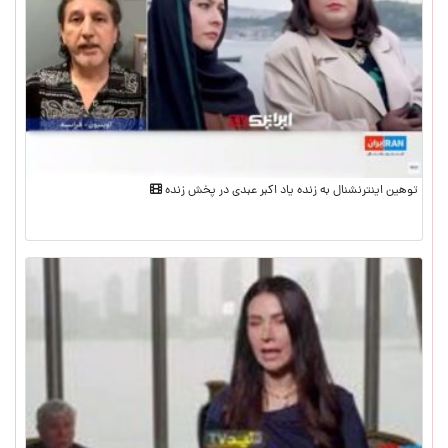
توهین اینترنشنال به زنده یاد اکبر عبدی در پخش زنده