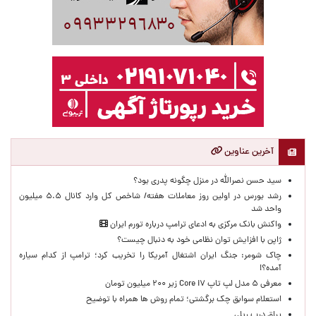
آخرین عناوین
سید حسن نصرالله در منزل چگونه پدری بود؟
رشد بورس در اولین روز معاملات هفته/ شاخص کل وارد کانال ۵.۵ میلیون
واحد شد
واکنش بانک مرکزی به ادعای ترامپ درباره تورم ایران
ژاپن با افزایش توان نظامی خود به دنبال چیست؟
چاک شومر: جنگ ایران اشتغال آمریکا را تخریب کرد؛ ترامپ از کدام سیاره
آمده؟!
معرفی ۵ مدل لپ تاپ Core i۷ زیر ۲۰۰ میلیون تومان
استعلام سوابق چک برگشتی؛ تمام روش ها همراه با توضیح
یراق درب ریلی