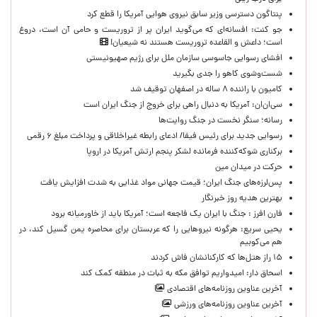
پنتاگون دسترسی وزیر سابق نیروی هوایی آمریکا را قطع کرد
جو کنت: افسانه‌ای که می‌گوید ایران پر از تروریست و حامی آن است، دروغ
است؛ داعش و القاعده تروریست هستند نه شیعیان!
افشای رسوایی جاسوسی سازمان ملل برای رژیم صهیونیستی
شست‌وشوی کاهو را جدی بگیرید
کامیون با راننده ۸ ساله در اصفهان توقیف شد
سی‌ان‌ان: آمریکا به دنبال راهی برای خروج از جنگ ایران است
رسانه؛ سنگر نخست در جنگ روایت‌ها
رسوایی جدید برای رئیس فیفا/ ادعای رابطه غیراخلاقی و پرداخت مبلغ ۶ رقمی
برکناری شوکه‌کننده فرمانده لشکر پنجم ارتش آمریکا در اروپا
حركت در ميدان مين
پس‌لرزه‌های جنگ ایران؛ قیمت جهانی مواد غذایی به شدت افزایش یافت
بهترین هدیه روز خبرنگار
فارن افرز : جنگ با ایران یک فاجعه است؛ آمریکا باید از خاورمیانه برود
یحیی سریع: هرگونه نیروهایی را که عربستان برای محاصره یمن گسیل کند، در
هم می‌کوبیم
۱۵ راز هتل‌ها که کارکنانشان فاش کردند
اسحاق دار: امیدواریم توافق مکه به ثبات در منطقه کمک کند
آخرین عناوین روزنامه‌های اقتصادی
آخرین عناوین روزنامه‌های ورزشی