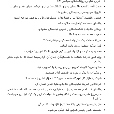
آخرین عناوین روزنامه‌های سیاسی
انصارالله: ترکیه و پاکستان به‌جای ائتلاف‌سازی، برای توقف تجاوز فشار بیاورند
«ایرج» دوباره در بیمارستان بستری شد
همتی: اقتصاد آمریکا نیز با فشارها و ریسک‌های قابل توجهی مواجه است
واکنش صنعا به توافق سه جانبه مکه
پرده‌ای جدید از شکست‌های راهبردی عربستان سعودی
صورت جدید مسئله جنگ؟!
هزینه ساخت یک متر واحد مسکونی چقدر است؟
قمار بزرگ استقلال روی یاسر آسانی
محدودیت تردد در آزادراه تهران کرج قزوین تا ۲۰ شهریور/ جزئیات
وزیر امور خارجه خطاب به همسایگان: زمان آن فرا رسیده است که به خود متکی
باشیم
سنای آمریکا لایحه تحریم ایران و روسیه را تصویب کرد
پزشکیان: ما نوکر مردم و در خدمت آنان هستیم
شوک به بازار کار آمریکا/ اقتصاد امریکا ۲۳ هزار شغل از دست داد
خزانه‌داری آمریکا تحریم‌های جدیدی علیه ایران اعمال کرد
واکنش تند امام جمعه اردبیل به خرازی/ عاملی خطاب به دستگاه قضا: شخصی
خبر دروغ به رهبری بست و دفتر رهبری با صراحت آن را رد کرد، آیا این جرم است
یا خیر؟
افزایش سپرده قانونی بانک‌ها؛ ترمز تازه رشد نقدینگی
نشست خبری رئیس‌جمهور فردا برگزار می‌شود