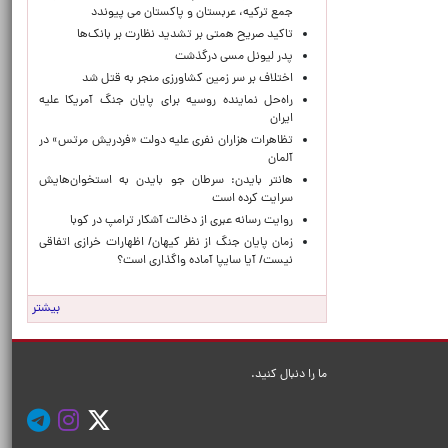
جمع ترکیه، عربستان و پاکستان می پیوندد
تاکید صریح همتی بر تشدید نظارت بر بانک‌ها
پدر لیونل مسی درگذشت
اختلاف بر سر زمین کشاورزی منجر به قتل شد
راه‌حل نماینده روسیه برای پایان جنگ آمریکا علیه
ایران
تظاهرات هزاران نفری علیه دولت «فردریش مرتس» در
آلمان
هانتر بایدن: سرطان جو بایدن به استخوان‌هایش
سرایت کرده است
روایت رسانه عبری از دخالت آشکار ترامپ در کوبا
زمان پایان جنگ از نظر کیهان/ اظهارات خرازی اتفاقی
نیست/ آیا سایپا آماده واگذاری است؟
بیشتر
ما را دنبال کنید.