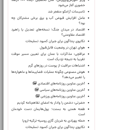
وزیر آموزش‌وپرورش: سال تحصیلی آینده ۱۰۰ درصد
حضوری آغاز می‌شود
تاسیسات آرامکو منفجر شد
عامل افزایش قبوض آب و برق برخی مشترکان چه
بود؟
اقتصاد در میدان جنگ؛ نسخه‌های تعدیل یا راهبرد
اقتصاد مقاومتی؟
تکاپوی پنتاگون برای جبران کمبود تسلیحات
هوای تهران در وضعیت قابل‌قبول
عراقچی: مذاکرات با عمان برای تعیین مسیر موقت
تقریبا به نتیجه نزدیک است
اشتباهات مراقبت از پوست در روزهای گرم
هوش مصنوعی چگونه عملیات فضاپیماها و ماهواره‌ها
را تغییر می‌دهد؟
آخرین عناوین روزنامه‌های اقتصادی
آخرین عناوین روزنامه‌های سیاسی
آخرین عناوین روزنامه‌های ورزشی
حضرتی: دشمن را وادار به امضای تفاهم‌نامه کردیم
طعنه همتی به بسنت؛ پول‌هایمان دست خودمان
است
حمله پهپادی به شریان گازی روسیه-ترکیه-اروپا
تکاپوی پنتاگون برای جبران کمبود تسلیحات