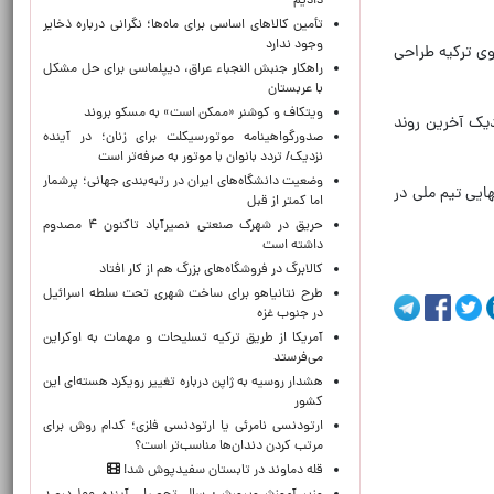
دادیم
تأمین کالاهای اساسی برای ماه‌ها؛ نگرانی درباره ذخایر
وجود ندارد
وی ترکیه طراحی
راهکار جنبش النجباء عراق، دیپلماسی برای حل مشکل
با عربستان
ویتکاف و کوشنر «ممکن است» به مسکو بروند
دیک آخرین روند
صدورگواهینامه موتورسیکلت برای زنان؛ در آینده
نزدیک/ تردد بانوان با موتور به‌ صرفه‌تر است
وضعیت دانشگاه‌های ایران در رتبه‌بندی جهانی؛ پرشمار
هایی تیم ملی در
اما کمتر از قبل
حریق در شهرک صنعتی نصیرآباد تاکنون ۴ مصدوم
داشته است
کالابرگ در فروشگاه‌های بزرگ هم از کار افتاد
طرح نتانیاهو برای ساخت شهری تحت سلطه اسرائیل
در جنوب غزه
آمریکا از طریق ترکیه تسلیحات و مهمات به اوکراین
می‌فرستد
هشدار روسیه به ژاپن درباره تغییر رویکرد هسته‌ای این
کشور
ارتودنسی نامرئی یا ارتودنسی فلزی؛ کدام روش برای
مرتب کردن دندان‌ها مناسب‌تر است؟
قله دماوند در تابستان سفیدپوش شد!