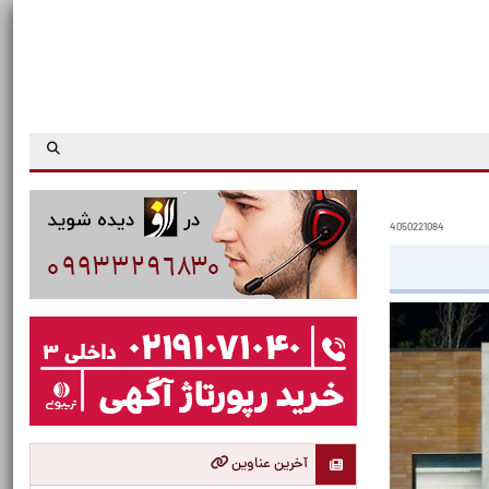
4050221084
آخرین عناوین