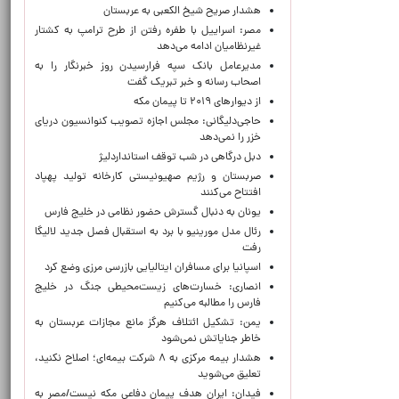
هشدار صریح شیخ الکعبی به عربستان
مصر: اسراییل با طفره رفتن از طرح ترامپ به کشتار
غیرنظامیان ادامه می‌دهد
مدیرعامل بانک سپه فرارسیدن روز خبرنگار را به
اصحاب رسانه و خبر تبریک گفت
از دیوارهای ۲۰۱۹ تا پیمان مکه
حاجی‌دلیگانی: مجلس اجازه تصویب کنوانسیون دریای
خزر را نمی‌دهد
دبل درگاهی در شب توقف استانداردلیژ
صربستان و رژیم صهیونیستی کارخانه تولید پهپاد
افتتاح می‌کنند
یونان به دنبال گسترش حضور نظامی در خلیج فارس
رئال مدل مورینیو با برد به استقبال فصل جدید لالیگا
رفت
اسپانیا برای مسافران ایتالیایی بازرسی مرزی وضع کرد
انصاری: خسارت‌های زیست‌محیطی جنگ در خلیج
فارس را مطالبه‌ می‌کنیم
یمن: تشکیل ائتلاف هرگز مانع مجازات عربستان به
خاطر جنایاتش نمی‌شود
هشدار بیمه مرکزی به ۸ شرکت بیمه‌ای؛ اصلاح نکنید،
تعلیق می‌شوید
فیدان: ایران هدف پیمان دفاعی مکه نیست/مصر به