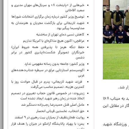
خبرهایی از «پایتخت ۸» و سریال‌های مهران مدیری و
سعید آقاخانی
توضیح وزیر کشور درباره زمان برگزاری انتخابات شوراها
شهید لاریجانی برای بازگشت مجریان و هنرمندان به
صداوسیما پیگیر بود
کاهش نسبی دمای تهران از سه‌شنبه
عراقچی: اکنون هیچ مذاکره‌ای با آمریکا نداریم
حفظ تنگه هرمز تا پذیرفتن همه شروط ایران/
خبرنگاران تصویرگر شکست‌ناپذیری کشور در برابر
دشمن
وزیر کشور: جامعه بدون رسانه مفهومی ندارد
اکوسیستم استارتاپی عراق در سیطره شتاب‌دهنده‌‌های
غربی
فرزند شهید لاریجانی: پدرم در قبال حوادث روز با
ار شد.
کمترین هزینه، تصمیم مناسب می‌گرفت
زینی‌وند: در خصوص قانون حجاب تغییری در تصمیم
در اقدامی قابل توجه رختکن کنار زمین شماره یک کمپ تیم‌های ملی به احترام ۱۶۸ شهید مدرسه شجره طیبه میناب از خانه امید به میناب ۱۶۸
اتخاذ شده در زمان رهبر شهید ایجاد نشده است
عامل اصلی قتل حمیدرضا رجب‌زاده دستگیر شد
ار در مقابل این
حق انتخاب، نخستین قربانی انحصار
روایت طحان‌نظیف از بمباران بیت رهبری در ۹ اسفند
ر ورزشگاه شهید
یمن: با پهپاد پالایشگاه آرامکو در جیزان را هدف قرار