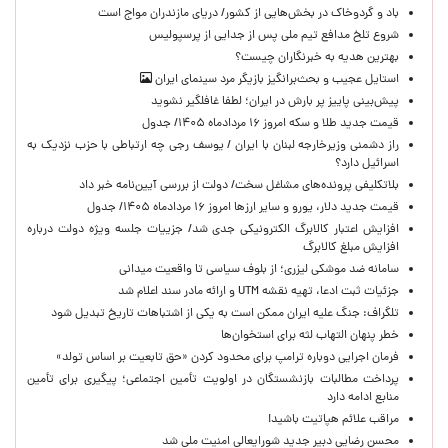
باد و گردوخاک در بخش‌هایی از کشور/ دریای مازندران مواج است
شروع تلخ مدافع تیم ملی پس از جدایی از پرسپولیس
بهترین هدیه به خبرنگاران چیست؟
استایل عجیب و بحث‌برانگیز بازیگر مرد سینمای ایران
پیش‌بینی پاییز پر بارش در ایران؛ لطفا غافلگیر نشوید
قیمت جدید طلا و سکه امروز ۱۶ مردادماه ۱۴۰۵/ جدول
راز دشمنی وزیرخارجه لبنان با ایران / یوسف رجی چه ارتباطی با حزب نزدیک به
اسرائیل دارد؟
بلاتکلیفی پرونده‌های مشاغل سخت/ دولت از بررسی آیین‌نامه خبر داد
قیمت جدید دلار، یورو و سایر ارزها امروز ۱۶ مردادماه ۱۴۰۵/ جدول
افزایش اعتبار کالابرگ الکترونیکی جدی شد/ جزییات جلسه ویژه دولت درباره
افزایش مبلغ کالابرگ
سامانه ضد موشکی لیزری؛ از بلوف سیاسی تا واقعیت میدانی
جزئیات ثبت ادعا، تهیه نقشه UTM و ارائه مادر سند اعلام شد
تلگراف: جنگ علیه ایران ممکن است به یکی از اشتباهات تاریخ تبدیل شود
خطر پنهان التهاب لثه برای استخوان‌ها
فرمان اجرایی دوباره ترامپ برای محدود کردن «حق تابعیت بر اساس تولد»
پرداخت مطالبات بازنشستگان در اولویت تأمین اجتماعی؛ پیگیری برای تأمین
منابع ادامه دارد
مراقب علائم هپاتیت باشید!
محسن رضایی دبیر جدید شورایعالی امنیت ملی شد