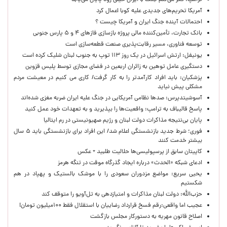
ترامپ: فکر می‌کنم جنگ با ایران خیلی زود پایان می‌یابد
آمریکا تحریم‌های جدیدی علیه کوبا اعمال کرد
احتمالات آینده جنگ ایران و آمریکا چیست ؟
بانک تجارت، تأمین‌کننده مالی پروژه بازسازی فازهای ۴ و ۵ پارس جنوبی
توسعه فناوری، مسیر رقابت‌پذیری صنعت قطعه‌سازی است
یونیفل: ارتش اسرائیل در یک روز ۱۱۳ توپ به جنوب لبنان شلیک کرده است
دستگیری عامل توهین به زائران اربعین در فضای مجازی توسط پلیس قزوین
پزشکیان: باید افراد کارآمدتر را به کار گرفت/ کاری می کنیم در معیشت مردم
مشکلی پیش نیاید
آسوشیتدپرس: صدها نظامی آمریکایی در جنگ علیه ایران ضربه مغزی شده‌اند
پاسخ قالیباف به ترامپ: واقعیت‌ها را بپذیرید و به تعهدات خود عمل کنید
پایان بی‌نتیجه مذاکرات دولت لبنان و رژیم صهیونیستی در رم ایتالیا
فوری؛ شرط جدید بازنشستگی اعلام شد/ این افراد برای بازنشستگی باید ۵ سال
بیشتر خدمت کنند
کاپیتان سابق از پرسپولیسی‌ها حلالیت طلبید + عکس
ادعای شبکه «الحدث» درباره ایجاد گذرگاه موقت در تنگه هرمز
یحیی سریع: مواضع مزدوران سعودی را با موشک بالستیک و پهپاد در هم
شکستیم
حزب‌الله: دولت لبنان مذاکرات و امتیازدهی به تل‌آویو را متوقف کند
عجیب اما واقعی:رقم فسخ قرارداد رضاییان با استقلال فقط ۱۰۰میلیون تومان!
اصلاح قانون مهریه به دستورکار مجلس بازگشت