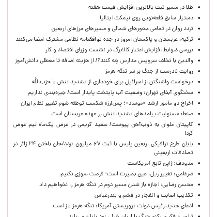
طلا در مسیر ثبت بالاترین افزایش قیمت هفته
دستیار سابق قلعه‌نویی روی نیمکت ایتالیا
تردد روان در تمامی محورهای شمالی و مسیرهای مرزهای اربعین
ترکیه، عربستان و پاکستان امروز در جده توافقنامه نظامی مشترک امضا می‌کنند
بررسی ضوابط افزایش اعتبار کالابرگ در نشست وزرای اقتصاد و کار
والدین با تخلف سرویس مدارس چه کنند؟/ از هزینه اضافه تا معطلی دانش‌آموز
روایت نادرست از جنگ بر سَر تنگه هرمز
درخواست واشنگتن از اسرائیل برای خودداری از تشدید تنش با حزب‌الله
سخنگوی آبفای تهران: وضعیت آب پایتخت پایدار است/ جیره‌بندی نداریم
اخراج دو مأمور ارشد «موساد»؛ پس‌لرزه شکست توطئه شوم تغییر نظام ایران
صنعا: مسئولیت پیامدهای تشدید تنش بر عهده عربستان است
کاپیتان ملوان به ذوب‌آهن پیوست/ سعید کریمی در عرض یک‌ماه تیم عوض
کرد!
پایان طرح ترافیکی اربعین پلیس با ثبت ۶۷ میلیون تردد/جان باختن ۲۴ زائر در
تصادفات اربعینی
مدودف: ژاپن تابع آمریکاست
ضرغامی: تغییر ریل، عین بصیرت است؛ فرصت سوزی نکنیم
محسن رضایی: اجازه باز شدن مسیر دوم در تنگه هرمز را نخواهیم داد
تکذیب اصابت و انفجار در قشم و بندرعباس
ادعای جدید رئیس دولت تروریستی آمریکا: تنگه هرمز باز است