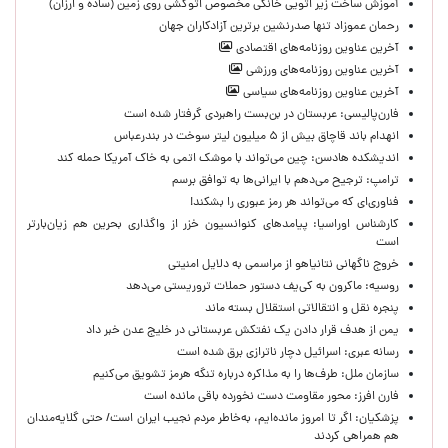
آموزش ساخت زیر اتویی خانگی مخصوص اتوکشی روی زمین (ساده و ارزان)
رحمان عموزاد تنها صدرنشین برترین آزادکاران جهان
آخرین عناوین روزنامه‌های اقتصادی
آخرین عناوین روزنامه‌های ورزشی
آخرین عناوین روزنامه‌های سیاسی
فارن‌پالیسی: عربستان در بن‌بست راهبردی گرفتار شده است
انهدام باند قاچاق بیش از ۵ میلیون لیتر سوخت در بندرعباس
اندیشکده هادسن: چین می‌تواند با موشک اتمی به خاک آمریکا حمله کند
ترامپ: ترجیح می‌دهم با ایرانی‌‌ها به توافق برسم
فناوری‌ای که می‌تواند هر رمز عبوری را بشکند!
کارشناس اوراسیا: پیامدهای کنوانسیون خزر از واگذاری بحرین هم زیان‌بارتر
است
خروج ناگهانی نتانیاهو از مراسمی به دلایل امنیتی
روسیه: ماکرون به کی‌یف دستور حملات تروریستی می‌دهد
پنجره‌ نقل و انتقالاتی استقلال بسته ماند
یمن از هدف قرار دادن یک نفتکش عربستانی در خلیج عدن خبر داد
رسانه عبری: اسرائیل دچار ناترازی برق شده است
سازمان ملل: طرف‌ها را به مذاکره درباره تنگه هرمز تشویق می‌کنیم
فارن افرز: محور مقاومت دست نخورده باقی مانده است
پزشکیان: اگر تا امروز مانده‌ایم، به‌خاطر مردم نجیب ایران است/ حتی گلایه‌مندان
هم همراهی کردند