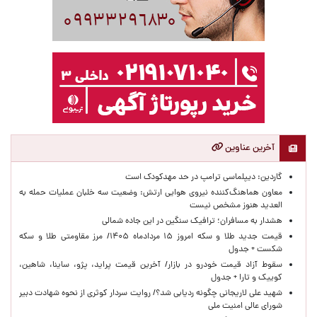
آخرین عناوین
گاردین: دیپلماسی ترامپ در حد مهدکودک است
معاون هماهنگ‌کننده نیروی هوایی ارتش: وضعیت سه خلبان عملیات حمله به
العدید هنوز مشخص نیست
هشدار به مسافران؛ ترافیک سنگین در این جاده شمالی
قیمت جدید طلا و سکه امروز ۱۵ مردادماه ۱۴۰۵/ مرز مقاومتی طلا و سکه
شکست + جدول
سقوط آزاد قیمت خودرو در بازار/ آخرین قیمت پراید، پژو، ساینا، شاهین،
کوییک و تارا + جدول
شهید علی لاریجانی چگونه ردیابی شد؟/ روایت سردار کوثری از نحوه شهادت دبیر
شورای عالی امنیت ملی