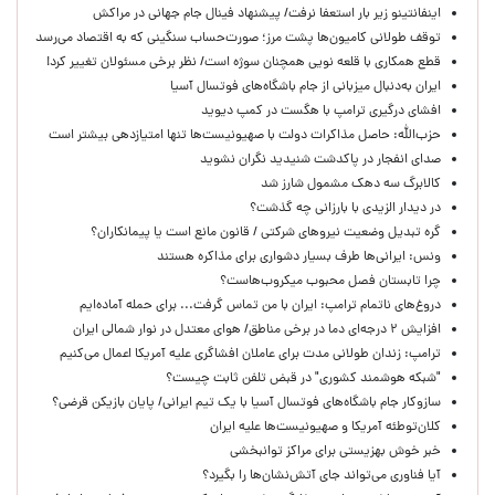
اینفانتینو زیر بار استعفا نرفت/ پیشنهاد فینال جام جهانی در مراکش
توقف طولانی کامیون‌ها پشت مرز؛ صورت‌حساب سنگینی که به اقتصاد می‌رسد
قطع همکاری با قلعه نویی همچنان سوژه است/ نظر برخی مسئولان تغییر کرد!
ایران به‌دنبال میزبانی از جام باشگاه‌های فوتسال آسیا
افشای درگیری ترامپ با هگست در کمپ دیوید
حزب‌الله: حاصل مذاکرات دولت با صهیونیست‌ها تنها امتیازدهی‌ بیشتر است
صدای انفجار در پاکدشت شنیدید نگران نشوید
کالابرگ سه دهک مشمول شارز شد
در دیدار الزیدی با بارزانی چه گذشت؟
گره تبدیل وضعیت نیروهای شرکتی / قانون مانع است یا پیمانکاران؟
ونس: ایرانی‌ها طرف بسیار دشواری برای مذاکره هستند
چرا تابستان فصل محبوب میکروب‌هاست؟
دروغ‌های ناتمام ترامپ: ایران با من تماس گرفت... برای حمله آماده‌ایم
افزایش ۲ درجه‌ای دما در برخی مناطق/ هوای معتدل در نوار شمالی ایران
ترامپ: زندان طولانی مدت برای عاملان افشاگری‌ علیه آمریکا اعمال می‌کنیم
"شبکه هوشمند کشوری" در قبض تلفن ثابت چیست؟
سازوکار جام باشگاه‌های فوتسال آسیا با یک تیم ایرانی/ پایان بازیکن قرضی؟
کلان‌توطئه آمریکا و صهیونیست‌ها علیه ایران
خبر خوش بهزیستی برای مراکز توانبخشی
آیا فناوری می‌تواند جای آتش‌نشان‌ها را بگیرد؟