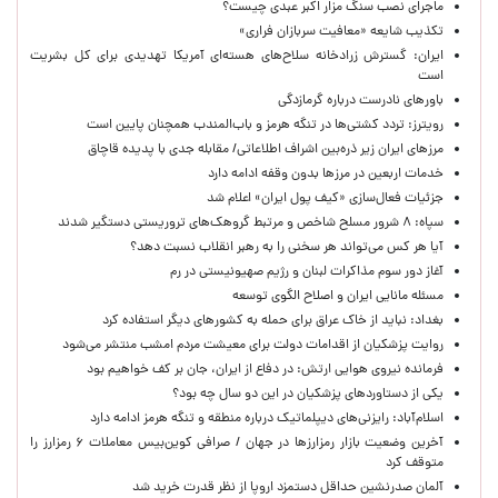
ماجرای نصب سنگ مزار اکبر عبدی چیست؟
تکذیب شایعه «معافیت سربازان فراری»
ایران: گسترش زرادخانه سلاح‌های هسته‌ای آمریکا تهدیدی برای کل بشریت
است
باورهای نادرست درباره گرمازدگی
رویترز: تردد کشتی‌ها در تنگه هرمز و باب‌المندب همچنان پایین است
مرزهای ایران زیر ذره‌بین اشراف اطلاعاتی/ مقابله جدی با پدیده قاچاق
خدمات اربعین در مرزها بدون وقفه ادامه دارد
جزئیات فعال‌سازی «کیف پول ایران» اعلام شد
سپاه: ۸ شرور مسلح شاخص و مرتبط گروهک‌های تروریستی دستگیر شدند
آیا هر کس می‌تواند هر سخنی را به رهبر انقلاب نسبت دهد؟
آغاز دور سوم مذاکرات لبنان و رژیم صهیونیستی در رم
مسئله مانایی ایران و اصلاح الگوی توسعه
بغداد: نباید از خاک عراق برای حمله به کشورهای دیگر استفاده کرد
روایت پزشکیان از اقدامات دولت برای معیشت مردم امشب منتشر می‌شود
فرمانده نیروی هوایی ارتش: در دفاع از ایران، جان بر کف خواهیم بود
یکی از دستاوردهای پزشکیان در این دو سال چه بود؟
اسلام‌آباد: رایزنی‌های دیپلماتیک درباره منطقه و تنگه هرمز ادامه دارد
آخرین وضعیت بازار رمزارزها در جهان / صرافی کوین‌بیس معاملات ۶ رمزارز را
متوقف کرد
آلمان صدرنشین حداقل دستمزد اروپا از نظر قدرت خرید شد