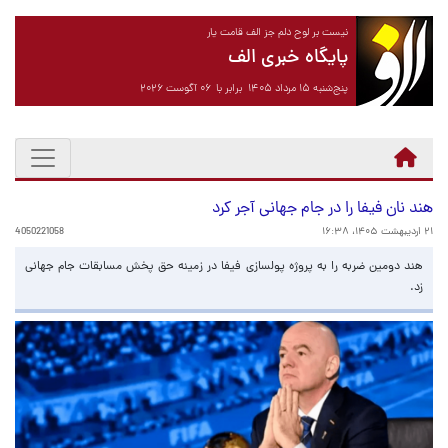
نیست بر لوح دلم جز الف قامت یار
پایگاه خبری الف
پنج‌شنبه ۱۵ مرداد ۱۴۰۵ برابر با ۰۶ آگوست ۲۰۲۶
هند نان فیفا را در جام جهانی آجر کرد
۲۱ اردیبهشت ۱۴۰۵، ۱۶:۳۸
4050221058
هند دومین ضربه را به پروژه پولسازی فیفا در زمینه حق پخش مسابقات جام جهانی
زد.