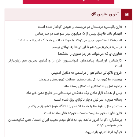
آخرین عناوین
فارن‌پالیسی: عربستان در بن‌بست راهبردی گرفتار شده است
انهدام باند قاچاق بیش از ۵ میلیون لیتر سوخت در بندرعباس
اندیشکده هادسن: چین می‌تواند با موشک اتمی به خاک آمریکا حمله کند
ترامپ: ترجیح می‌دهم با ایرانی‌‌ها به توافق برسم
فناوری‌ای که می‌تواند هر رمز عبوری را بشکند!
کارشناس اوراسیا: پیامدهای کنوانسیون خزر از واگذاری بحرین هم زیان‌بارتر
است
خروج ناگهانی نتانیاهو از مراسمی به دلایل امنیتی
روسیه: ماکرون به کی‌یف دستور حملات تروریستی می‌دهد
پنجره‌ نقل و انتقالاتی استقلال بسته ماند
یمن از هدف قرار دادن یک نفتکش عربستانی در خلیج عدن خبر داد
رسانه عبری: اسرائیل دچار ناترازی برق شده است
سازمان ملل: طرف‌ها را به مذاکره درباره تنگه هرمز تشویق می‌کنیم
فارن افرز: محور مقاومت دست نخورده باقی مانده است
پزشکیان: اگر تا امروز مانده‌ایم، به‌خاطر مردم نجیب ایران است/ حتی گلایه‌مندان
هم همراهی کردند
فیگو: اینفانتینو باید برود