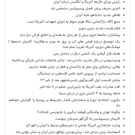
رایزنی وزرای خارجه آمریکا و انگلیس درباره ایران
آخرین حریف پیش فصل پرسپولیس مشخص شد
لفاظی جدید نتانیاهو علیه ایران
منبع آگاه: بازگشایی تنگه هرمز منوط به اجرای تعهدات آمریکا است
اعلام قیمت جدید بنزین سوپر
پزشکیان: جامعه امروز بیش از هر زمان به همدلی و اخلاق قرآنی نیاز دارد
یک توضیح درباره قبض های آب و برق به مردم بدهکارید/ کاسبان استعفا /
موشک‌های دوربرد آمریکا تقریبا تمام شد!
هدف قرار گرفتن یک کشتی دیگر در ساحل یمن
وینیسیوس در رئال مادرید ماندنی شد؛ پایان شایعات جدایی بازیکن پرحاشیه
بقائی: برنامه‌ای برای سفر به پاکستان و قطر در پایان هفته نداریم
عصبانیت ترامپ از پیروزی نامزد حامی فلسطین در میشیگان
پخش قسمت اول گفت‌وگوی رئیس‌جمهور بعد از خبر ۲۲
افت صادرات نفت آمریکا به پایین‌ترین حجم در ۸ ماه اخیر
حمله روسیه به ۳ کشتی باری در دریای سیاه
مکرون: اتحادیه اروپا و متحدانش فشار تحریم‌ها بر روسیه را افزایش خواهند
داد
چگونه تهران و واشنگتن قواعد درگیری را بازنویسی کرده‌اند؟
کاپیتان پرسپولیس به گل‌گهر سیرجان پیوست
وزارت خزانه‌داری آمریکا بخشی از تحریم‌های مرتبط با ایران را لغو کرد
آسوشیتد پرس مدعی شد: پیش‌نویس توافق میان ایران و عمان نهایی شد