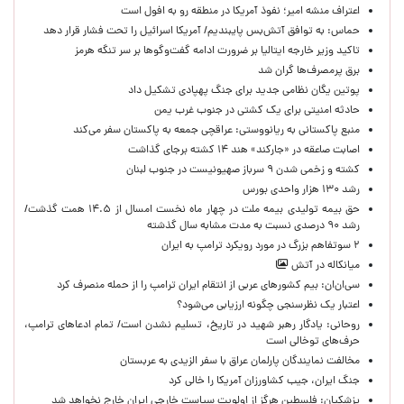
اعتراف منشه امیر؛ نفوذ آمریکا در منطقه رو به افول است
حماس: به توافق آتش‌بس پایبندیم/ آمریکا اسرائیل را تحت فشار قرار دهد
تاکید وزیر خارجه ایتالیا بر ضرورت ادامه گفت‌وگوها بر سر تنگه هرمز
برق پرمصرف‌ها گران شد
پوتین یگان نظامی جدید برای جنگ پهپادی تشکیل داد
حادثه امنیتی برای یک کشتی در جنوب غرب یمن
منبع پاکستانی به ریانووستی: عراقچی جمعه به پاکستان سفر می‌کند
اصابت صاعقه در «جارکند» هند ۱۴ کشته برجای گذاشت
کشته و زخمی شدن ۹ سرباز صهیونیست در جنوب لبنان
رشد ۱۳۰ هزار واحدی بورس
حق بیمه تولیدی بیمه ملت در چهار ماه نخست امسال از ۱۴.۵ همت گذشت/
رشد ۹۰ درصدی نسبت به مدت مشابه سال گذشته
۲ سوتفاهم بزرگ در مورد رویکرد ترامپ به ایران
میانکاله در آتش
سی‌ان‌ان: بیم کشورهای عربی از انتقام ایران ترامپ را از حمله منصرف کرد
اعتبار یک نظرسنجی چگونه ارزیابی می‌شود؟
روحانی: یادگار رهبر شهید در تاریخ، تسلیم نشدن است/ تمام ادعاهای ترامپ،
حرف‌های توخالی است
مخالفت نمایندگان پارلمان عراق با سفر الزیدی به عربستان
جنگ ایران، جیب کشاورزان آمریکا را خالی کرد
پزشکیان: فلسطین هرگز از اولویت سیاست خارجی ایران خارج نخواهد شد