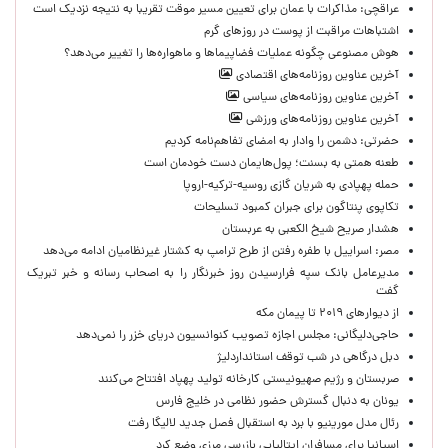
عراقچی: مذاکرات با عمان برای تعیین مسیر موقت تقریبا به نتیجه نزدیک است
اشتباهات مراقبت از پوست در روزهای گرم
هوش مصنوعی چگونه عملیات فضاپیماها و ماهواره‌ها را تغییر می‌دهد؟
آخرین عناوین روزنامه‌های اقتصادی
آخرین عناوین روزنامه‌های سیاسی
آخرین عناوین روزنامه‌های ورزشی
حضرتی: دشمن را وادار به امضای تفاهم‌نامه کردیم
طعنه همتی به بسنت؛ پول‌هایمان دست خودمان است
حمله پهپادی به شریان گازی روسیه-ترکیه-اروپا
تکاپوی پنتاگون برای جبران کمبود تسلیحات
هشدار صریح شیخ الکعبی به عربستان
مصر: اسراییل با طفره رفتن از طرح ترامپ به کشتار غیرنظامیان ادامه می‌دهد
مدیرعامل بانک سپه فرارسیدن روز خبرنگار را به اصحاب رسانه و خبر تبریک
گفت
از دیوارهای ۲۰۱۹ تا پیمان مکه
حاجی‌دلیگانی: مجلس اجازه تصویب کنوانسیون دریای خزر را نمی‌دهد
دبل درگاهی در شب توقف استانداردلیژ
صربستان و رژیم صهیونیستی کارخانه تولید پهپاد افتتاح می‌کنند
یونان به دنبال گسترش حضور نظامی در خلیج فارس
رئال مدل مورینیو با برد به استقبال فصل جدید لالیگا رفت
اسپانیا برای مسافران ایتالیایی بازرسی مرزی وضع کرد