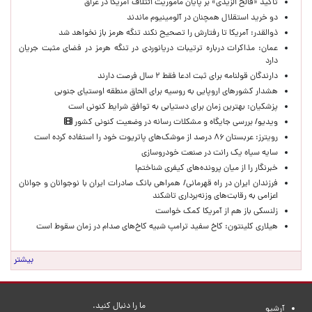
تأکید «فالح الزیدی» بر پایان مأموریت ائتلاف آمریکا در عراق
دو خرید استقلال همچنان در آلومینیوم ماندند
ذوالقدر: آمریکا تا رفتارش را تصحیح نکند تنگه هرمز باز نخواهد شد
عمان: مذاکرات درباره ترتیبات دریانوردی در تنگه هرمز در فضای مثبت جریان
دارد
دارندگان قولنامه برای ثبت ادعا فقط ۲ سال فرصت دارند
هشدار کشورهای اروپایی به روسیه برای الحاق منطقه اوستیای جنوبی
پزشکیان‌: بهترین زمان برای دستیابی به توافق شرایط کنونی است
ویدیو/ بررسی جایگاه و مشکلات رسانه در وضعیت کنونی کشور
رویترز: عربستان ۸۶ درصد از موشک‌های پاتریوت خود را استفاده کرده است
سایه سیاه یک رانت در صنعت خودروسازی
خبرنگار را از میان پرونده‌های کیفری شناختم!
​فرزندان ایران در راه قهرمانی/ همراهی بانک صادرات ایران با نوجوانان و جوانان
اعزامی به رقابت‌های وزنه‌برداری تاشکند
زلنسکی باز هم از آمریکا کمک خواست
هیلاری کلینتون: کاخ سفید ترامپ شبیه کاخ‌های صدام در زمان سقوط است
بیشتر
ما را دنبال کنید.
آرشیو