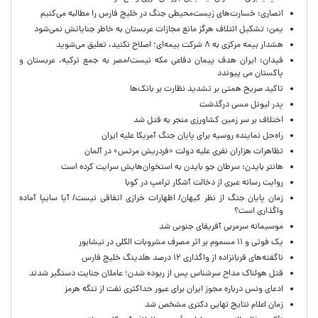
انصاری: خسارت‌های زیست‌محیطی جنگ در خلیج فارس را مطالبه‌ می‌کنیم
یمن: تشکیل ائتلاف هرگز مانع مجازات عربستان به خاطر جنایاتش نمی‌شود
هشدار بیمه مرکزی به ۸ شرکت بیمه‌ای؛ اصلاح نکنید، تعلیق می‌شوید
فیدان: ایران هدف پیمان دفاعی مکه نیست/مصر به جمع ترکیه، عربستان و
پاکستان می پیوندد
تاکید صریح همتی بر تشدید نظارت بر بانک‌ها
پدر لیونل مسی درگذشت
اختلاف بر سر زمین کشاورزی منجر به قتل شد
راه‌حل نماینده روسیه برای پایان جنگ آمریکا علیه ایران
تظاهرات هزاران نفری علیه دولت «فردریش مرتس» در آلمان
هانتر بایدن: سرطان جو بایدن به استخوان‌هایش سرایت کرده است
روایت رسانه عبری از دخالت آشکار ترامپ در کوبا
زمان پایان جنگ از نظر کیهان/ اظهارات خرازی اتفاقی نیست/ آیا سایپا آماده
واگذاری است؟
موسیمانه سرمربی آفریقای جنوبی شد
یک فوتی و ۱۱ مسموم بر اثر مصرف مشروبات الکلی در نیشابور
ناگفته‌های قربانزاده از واگذاری ۱۲ درصد هلدینگ خلیج فارس
قتل هولناک مداح سرشناس پس از ربوده شدن؛ عاملان جنایت دستگیر شدند
ادعای ونس درباره مجوز ایران برای عبور حداکثری نفت از تنگه هرمز
زمان اعلام نتایج نهایی دکتری مشخص شد