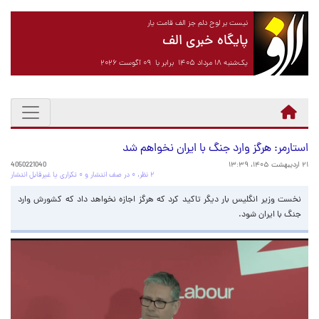
نیست بر لوح دلم جز الف قامت یار
پایگاه خبری الف
یک‌شنبه ۱۸ مرداد ۱۴۰۵ برابر با ۰۹ آگوست ۲۰۲۶
استارمر: هرگز وارد جنگ با ایران نخواهم شد
۲۱ اردیبهشت ۱۴۰۵، ۱۳:۳۹
4050221040
۲ نظر، ۰ در صف انتشار و ۰ تکراری یا غیرقابل انتشار
نخست وزیر انگلیس بار دیگر تاکید کرد که هرگز اجازه نخواهد داد که کشورش وارد
جنگ با ایران شود.