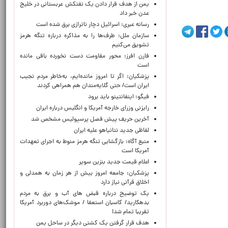
یمن از هدف قرار دادن یک نفتکش عربستانی در خلیج
عدن خبر داد
رسانه عبری: اسرائیل دچار ناترازی برق شده است
سازمان ملل: طرف‌ها را به مذاکره درباره تنگه هرمز
تشویق می‌کنیم
فارن افرز: محور مقاومت دست نخورده باقی مانده
است
پزشکیان: اگر تا امروز مانده‌ایم، به‌خاطر مردم نجیب
ایران است/ حتی گلایه‌مندان هم همراهی کردند
فیگو: اینفانتینو باید برود
رایزنی وزرای خارجه آمریکا و انگلیس درباره ایران
آخرین حریف پیش فصل پرسپولیس مشخص شد
لفاظی جدید نتانیاهو علیه ایران
منبع آگاه: بازگشایی تنگه هرمز منوط به اجرای تعهدات
آمریکا است
اعلام قیمت جدید بنزین سوپر
پزشکیان: جامعه امروز بیش از هر زمان به همدلی و
اخلاق قرآنی نیاز دارد
یک توضیح درباره قبض های آب و برق به مردم
بدهکارید/ کاسبان استعفا / موشک‌های دوربرد آمریکا
تقریبا تمام شد!
هدف قرار گرفتن یک کشتی دیگر در ساحل یمن