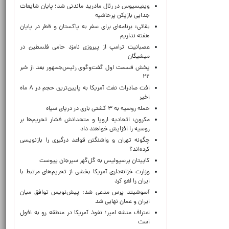
وینیسیوس در رئال مادرید ماندنی شد؛ پایان شایعات
جدایی بازیکن پرحاشیه
بقائی: برنامه‌ای برای سفر به پاکستان و قطر در پایان
هفته نداریم
عصبانیت ترامپ از پیروزی نامزد حامی فلسطین در
میشیگان
پخش قسمت اول گفت‌وگوی رئیس‌جمهور بعد از خبر
۲۲
افت صادرات نفت آمریکا به پایین‌ترین حجم در ۸ ماه
اخیر
حمله روسیه به ۳ کشتی باری در دریای سیاه
مکرون: اتحادیه اروپا و متحدانش فشار تحریم‌ها بر
روسیه را افزایش خواهند داد
چگونه تهران و واشنگتن قواعد درگیری را بازنویسی
کرده‌اند؟
کاپیتان پرسپولیس به گل‌گهر سیرجان پیوست
وزارت خزانه‌داری آمریکا بخشی از تحریم‌های مرتبط با
ایران را لغو کرد
آسوشیتد پرس مدعی شد: پیش‌نویس توافق میان
ایران و عمان نهایی شد
اعتراف منشه امیر؛ نفوذ آمریکا در منطقه رو به افول
است