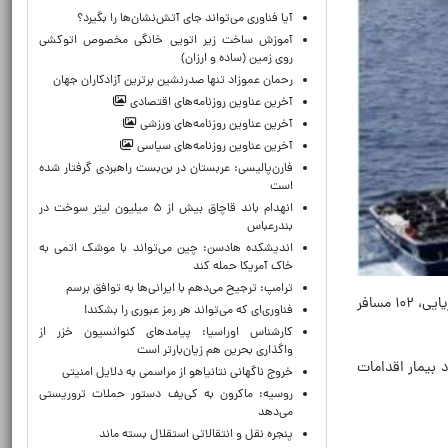
آیا فناوری می‌تواند جای آتش‌نشان‌ها را بگیرد؟
آموزش ساخت زیر اتویی خانگی مخصوص اتوکشی
روی زمین (ساده و ارزان)
رحمان عموزاد تنها صدرنشین برترین آزادکاران جهان
آخرین عناوین روزنامه‌های اقتصادی
آخرین عناوین روزنامه‌های ورزشی
آخرین عناوین روزنامه‌های سیاسی
فارن‌پالیسی: عربستان در بن‌بست راهبردی گرفتار شده
است
انهدام باند قاچاق بیش از ۵ میلیون لیتر سوخت در
بندرعباس
اندیشکده هادسن: چین می‌تواند با موشک اتمی به
خاک آمریکا حمله کند
ترامپ: ترجیح می‌دهم با ایرانی‌‌ها به توافق برسم
به گزارش ایسنا، روزنامه «لو پاریزین» به نقل از «مرکز کنترل و پیشگیری از بیماری‌ها» آمریکا (CDC) گزارش داد: در این سفر دریایی، ۱۰۲ مسافر
فناوری‌ای که می‌تواند هر رمز عبوری را بشکند!
کارشناس اوراسیا: پیامدهای کنوانسیون خزر از
واگذاری بحرین هم زیان‌بارتر است
بیمار اقدامات
خروج ناگهانی نتانیاهو از مراسمی به دلایل امنیتی
روسیه: ماکرون به کی‌یف دستور حملات تروریستی
می‌دهد
پنجره‌ نقل و انتقالاتی استقلال بسته ماند