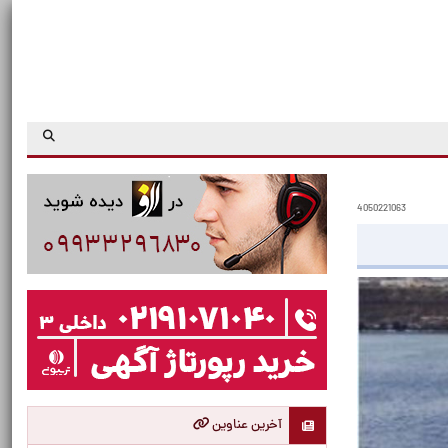
4050221063
آخرین عناوین