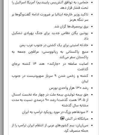
حماس: به توافق آتش‌بس پایبندیم/ آمریکا اسرائیل را
تحت فشار قرار دهد
تاکید وزیر خارجه ایتالیا بر ضرورت ادامه گفت‌وگوها بر
سر تنگه هرمز
برق پرمصرف‌ها گران شد
پوتین یگان نظامی جدید برای جنگ پهپادی تشکیل
داد
حادثه امنیتی برای یک کشتی در جنوب غرب یمن
منبع پاکستانی به ریانووستی: عراقچی جمعه به
پاکستان سفر می‌کند
اصابت صاعقه در «جارکند» هند ۱۴ کشته برجای
گذاشت
کشته و زخمی شدن ۹ سرباز صهیونیست در جنوب
لبنان
رشد ۱۳۰ هزار واحدی بورس
حق بیمه تولیدی بیمه ملت در چهار ماه نخست امسال
از ۱۴.۵ همت گذشت/ رشد ۹۰ درصدی نسبت به مدت
مشابه سال گذشته
۲ سوتفاهم بزرگ در مورد رویکرد ترامپ به ایران
میانکاله در آتش
سی‌ان‌ان: بیم کشورهای عربی از انتقام ایران ترامپ را از
حمله منصرف کرد