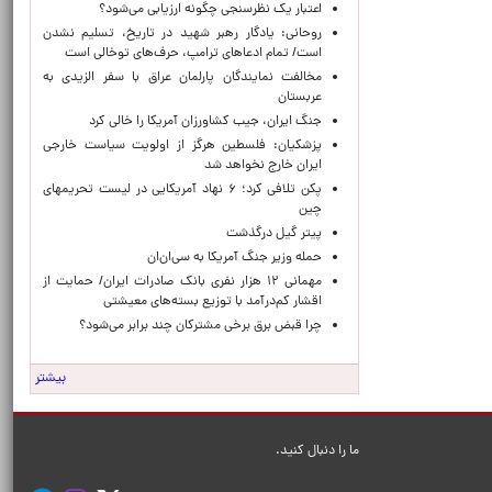
اعتبار یک نظرسنجی چگونه ارزیابی می‌شود؟
روحانی: یادگار رهبر شهید در تاریخ، تسلیم نشدن
است/ تمام ادعاهای ترامپ، حرف‌های توخالی است
مخالفت نمایندگان پارلمان عراق با سفر الزیدی به
عربستان
جنگ ایران، جیب کشاورزان آمریکا را خالی کرد
پزشکیان: فلسطین هرگز از اولویت سیاست خارجی
ایران خارج نخواهد شد
پکن تلافی کرد؛ ۶ نهاد آمریکایی در لیست تحریمهای
چین
پیتر گیل درگذشت
حمله وزیر جنگ آمریکا به سی‌ان‌ان
مهمانی ۱۲ هزار نفری بانک صادرات ایران/ حمایت از
اقشار کم‌درآمد با توزیع بسته‌های معیشتی
چرا قبض برق برخی مشترکان چند برابر می‌شود؟
بیشتر
ما را دنبال کنید.