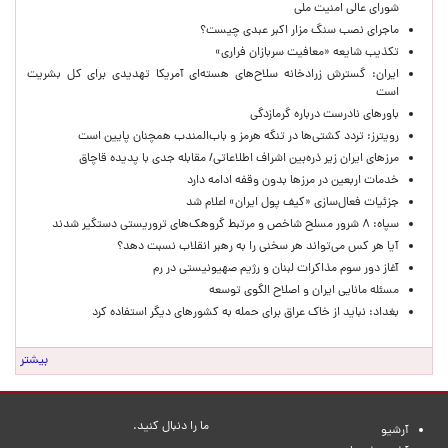
شورای عالی امنیت ملی
ماجرای نصب سنگ مزار اکبر عبدی چیست؟
تکذیب شایعه «معافیت سربازان فراری»
ایران: گسترش زرادخانه سلاح‌های هسته‌ای آمریکا تهدیدی برای کل بشریت
است
باورهای نادرست درباره گرمازدگی
رویترز: تردد کشتی‌ها در تنگه هرمز و باب‌المندب همچنان پایین است
مرزهای ایران زیر ذره‌بین اشراف اطلاعاتی/ مقابله جدی با پدیده قاچاق
خدمات اربعین در مرزها بدون وقفه ادامه دارد
جزئیات فعال‌سازی «کیف پول ایران» اعلام شد
سپاه: ۸ شرور مسلح شاخص و مرتبط گروهک‌های تروریستی دستگیر شدند
آیا هر کس می‌تواند هر سخنی را به رهبر انقلاب نسبت دهد؟
آغاز دور سوم مذاکرات لبنان و رژیم صهیونیستی در رم
مسئله مانایی ایران و اصلاح الگوی توسعه
بغداد: نباید از خاک عراق برای حمله به کشورهای دیگر استفاده کرد
بیشتر
ما را دنبال کنید.
آرشیو