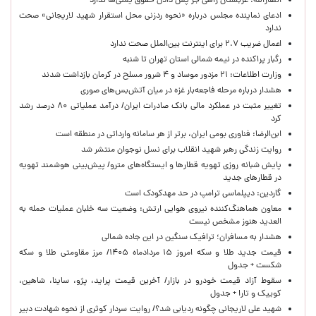
انصارالله: عربستان راهی جز پس دادن حقوق یمنی‌ها ندارد
ادعای نماینده مجلس درباره «نحوه ردزنی محل استقرار شهید لاریجانی» صحت
ندارد
اعمال ضریب ۲.۷ برای اینترنت بین‌الملل صحت ندارد
رگبار پراکنده در نیمه شمالی استان تهران تا شنبه
وزارت اطلاعات: ۲۱ مزدور موساد و ۴ شرور مسلح در کرمان بازداشت شدند
هشدار درباره مرحله فاجعه‌بار غزه در میان آتش‌بس‌های صوری
تغییر مثبت در عملکرد مالی بانک صادرات ایران/ درآمد عملیاتی ۸۰ درصد رشد
کرد
ابن‌الرضا: فناوری بومی ایران، برتر از هر سامانه وارداتی در منطقه است
روایت زندگی رهبر شهید انقلاب برای نسل نوجوان منتشر شد
پایش شبانه روزی تهویه قطارها و ایستگاه‌های مترو/ پیش‌بینی هوشمند تهویه
در قطارهای جدید
گاردین: دیپلماسی ترامپ در حد مهدکودک است
معاون هماهنگ‌کننده نیروی هوایی ارتش: وضعیت سه خلبان عملیات حمله به
العدید هنوز مشخص نیست
هشدار به مسافران؛ ترافیک سنگین در این جاده شمالی
قیمت جدید طلا و سکه امروز ۱۵ مردادماه ۱۴۰۵/ مرز مقاومتی طلا و سکه
شکست + جدول
سقوط آزاد قیمت خودرو در بازار/ آخرین قیمت پراید، پژو، ساینا، شاهین،
کوییک و تارا + جدول
شهید علی لاریجانی چگونه ردیابی شد؟/ روایت سردار کوثری از نحوه شهادت دبیر