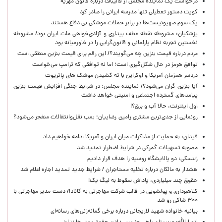
درخواست یک نماینده مجلس از قالیباف درباره قانون مهریه
کویت دستور تعطیلی تنها مدرسه ایرانی را صادر کرد
یک‌ سوم صهیونیست‌ها در برابر حملات موشکی بی دفاع هستند
پزشکیان: مشروطه نقطه عطف بیداری و آزادی‌خواهی ملت ایران بود/ مشروطه
نخستین تجربه نظام پارلمانی و قانون‌گرایی را در خاورمیانه بود
مردم درباره قیمت بنزین چه می‌گویند؟/ این رقم برای قیمت بنزین منطقی است
توافق هرمز در حال شکل‌گیری است؛ اما نه توافقی که ترامپ می‌خواست
دردسر همزمان آمریکا و اوکراین با ته کشیدن موشک های پاتریوت
آیا بنزین گران می‌شود؟/ نماینده مجلس: در شرایط جنگی افزایش قیمت بنزین
پیامدهای گسترده اجتماعی و امنیتی خواهد داشت
اول اینترنت، حالا آب و برق؟!
رونمایی از جدی‌ترین مشتری رامین رضاییان؛ بمب نقل‌وانتقالات منفجر می‌شود؟
فیدان: به حمایت از مذاکرات میان ایران و آمریکا ادامه خواهیم داد
مصوبه تسهیلات گمرکی در شرایط اضطرار تمدید شد
زلنسکی: دو پالایشگاه روسیه را هدف قرار دادیم
هشدار به مالکان درباره تخلیه مستاجران / شرایط جدید تمدید اجاره اعلام شد
حقوق چند میلیاردی، پاداش سقوط به لیگ یک!
کلاهبرداری و پولشویی در قالب شرکت مهاجرتی به کانادا/ دست مدیر مهاجرتی با
۳۰۰ شاکی رو شد
بیانیه خانواده شهید لاریجانی درباره برخی گمانه‌زنی‌های رسانه‌ای