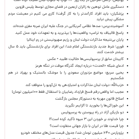
یونیفل: ارتش اسرائیل در یک روز ۱۱۳ توپ به جنوب لبنان شلیک کرده است
دستگیری عامل توهین به زائران اربعین در فضای مجازی توسط پلیس قزوین
پزشکیان: باید افراد کارآمدتر را به کار گرفت/ کاری می کنیم در معیشت مردم
مشکلی پیش نیاید
آسوشیتدپرس: صدها نظامی آمریکایی در جنگ علیه ایران ضربه مغزی شده‌اند
پاسخ قالیباف به ترامپ: واقعیت‌ها را بپذیرید و به تعهدات خود عمل کنید
پایان بی‌نتیجه مذاکرات دولت لبنان و رژیم صهیونیستی در رم ایتالیا
فوری؛ شرط جدید بازنشستگی اعلام شد/ این افراد برای بازنشستگی باید ۵ سال
بیشتر خدمت کنند
کاپیتان سابق از پرسپولیسی‌ها حلالیت طلبید + عکس
ادعای شبکه «الحدث» درباره ایجاد گذرگاه موقت در تنگه هرمز
یحیی سریع: مواضع مزدوران سعودی را با موشک بالستیک و پهپاد در هم
شکستیم
حزب‌الله: دولت لبنان مذاکرات و امتیازدهی به تل‌آویو را متوقف کند
عجیب اما واقعی:رقم فسخ قرارداد رضاییان با استقلال فقط ۱۰۰میلیون تومان!
اصلاح قانون مهریه به دستورکار مجلس بازگشت
این خوراکی‌ها را بخورید تا آلزایمر نگیرید
دو بازیکن آزاد در راه پیوستن به پرسپولیس
چرا خداوند بر خوردن این ۳ میوه تأکید کرده است؟!
چرا قیمت طلا در ایران با بازار جهانی متفاوت است؟
پژوپارس ۶۴۰ میلیون تومان شد/ جدول قیمت مدل‌های مختلف خودرو