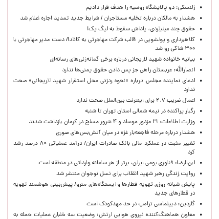
زلنسکی: دو پالایشگاه روسیه را هدف قرار دادیم
هشدار به مالکان درباره تخلیه مستاجران / شرایط جدید تمدید اجاره اعلام شد
حقوق چند میلیاردی، پاداش سقوط به لیگ یک!
کلاهبرداری و پولشویی در قالب شرکت مهاجرتی به کانادا/ دست مدیر مهاجرتی با
۳۰۰ شاکی رو شد
بیانیه خانواده شهید لاریجانی درباره برخی گمانه‌زنی‌های رسانه‌ای
انصارالله: عربستان راهی جز پس دادن حقوق یمنی‌ها ندارد
ادعای نماینده مجلس درباره «نحوه ردزنی محل استقرار شهید لاریجانی» صحت
ندارد
اعمال ضریب ۲.۷ برای اینترنت بین‌الملل صحت ندارد
رگبار پراکنده در نیمه شمالی استان تهران تا شنبه
وزارت اطلاعات: ۲۱ مزدور موساد و ۴ شرور مسلح در کرمان بازداشت شدند
هشدار درباره مرحله فاجعه‌بار غزه در میان آتش‌بس‌های صوری
تغییر مثبت در عملکرد مالی بانک صادرات ایران/ درآمد عملیاتی ۸۰ درصد رشد
کرد
ابن‌الرضا: فناوری بومی ایران، برتر از هر سامانه وارداتی در منطقه است
روایت زندگی رهبر شهید انقلاب برای نسل نوجوان منتشر شد
پایش شبانه روزی تهویه قطارها و ایستگاه‌های مترو/ پیش‌بینی هوشمند تهویه
در قطارهای جدید
گاردین: دیپلماسی ترامپ در حد مهدکودک است
معاون هماهنگ‌کننده نیروی هوایی ارتش: وضعیت سه خلبان عملیات حمله به