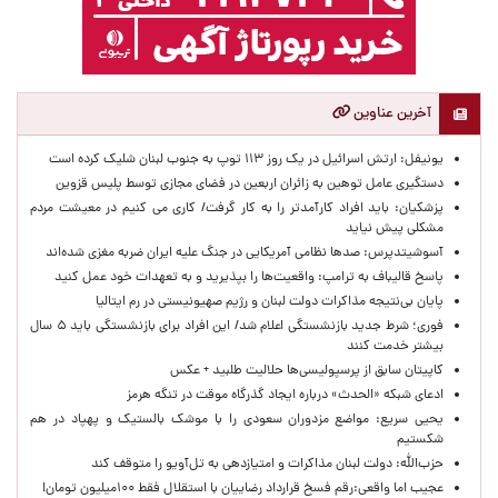
آخرین عناوین
یونیفل: ارتش اسرائیل در یک روز ۱۱۳ توپ به جنوب لبنان شلیک کرده است
دستگیری عامل توهین به زائران اربعین در فضای مجازی توسط پلیس قزوین
پزشکیان: باید افراد کارآمدتر را به کار گرفت/ کاری می کنیم در معیشت مردم
مشکلی پیش نیاید
آسوشیتدپرس: صدها نظامی آمریکایی در جنگ علیه ایران ضربه مغزی شده‌اند
پاسخ قالیباف به ترامپ: واقعیت‌ها را بپذیرید و به تعهدات خود عمل کنید
پایان بی‌نتیجه مذاکرات دولت لبنان و رژیم صهیونیستی در رم ایتالیا
فوری؛ شرط جدید بازنشستگی اعلام شد/ این افراد برای بازنشستگی باید ۵ سال
بیشتر خدمت کنند
کاپیتان سابق از پرسپولیسی‌ها حلالیت طلبید + عکس
ادعای شبکه «الحدث» درباره ایجاد گذرگاه موقت در تنگه هرمز
یحیی سریع: مواضع مزدوران سعودی را با موشک بالستیک و پهپاد در هم
شکستیم
حزب‌الله: دولت لبنان مذاکرات و امتیازدهی به تل‌آویو را متوقف کند
عجیب اما واقعی:رقم فسخ قرارداد رضاییان با استقلال فقط ۱۰۰میلیون تومان!