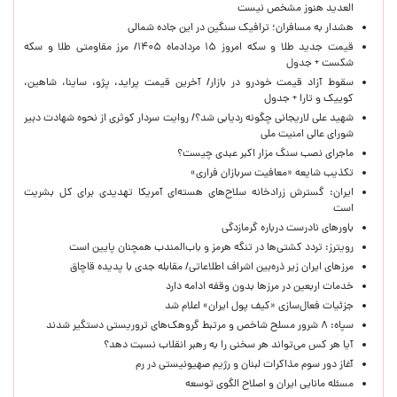
العدید هنوز مشخص نیست
هشدار به مسافران؛ ترافیک سنگین در این جاده شمالی
قیمت جدید طلا و سکه امروز ۱۵ مردادماه ۱۴۰۵/ مرز مقاومتی طلا و سکه
شکست + جدول
سقوط آزاد قیمت خودرو در بازار/ آخرین قیمت پراید، پژو، ساینا، شاهین،
کوییک و تارا + جدول
شهید علی لاریجانی چگونه ردیابی شد؟/ روایت سردار کوثری از نحوه شهادت دبیر
شورای عالی امنیت ملی
ماجرای نصب سنگ مزار اکبر عبدی چیست؟
تکذیب شایعه «معافیت سربازان فراری»
ایران: گسترش زرادخانه سلاح‌های هسته‌ای آمریکا تهدیدی برای کل بشریت
است
باورهای نادرست درباره گرمازدگی
رویترز: تردد کشتی‌ها در تنگه هرمز و باب‌المندب همچنان پایین است
مرزهای ایران زیر ذره‌بین اشراف اطلاعاتی/ مقابله جدی با پدیده قاچاق
خدمات اربعین در مرزها بدون وقفه ادامه دارد
جزئیات فعال‌سازی «کیف پول ایران» اعلام شد
سپاه: ۸ شرور مسلح شاخص و مرتبط گروهک‌های تروریستی دستگیر شدند
آیا هر کس می‌تواند هر سخنی را به رهبر انقلاب نسبت دهد؟
آغاز دور سوم مذاکرات لبنان و رژیم صهیونیستی در رم
مسئله مانایی ایران و اصلاح الگوی توسعه