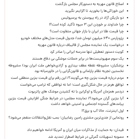
اصلاح قانون مهریه به دستورکار مجلس بازگشت
این خوراکی‌ها را بخورید تا آلزایمر نگیرید
دو بازیکن آزاد در راه پیوستن به پرسپولیس
چرا خداوند بر خوردن این ۳ میوه تأکید کرده است؟!
چرا قیمت طلا در ایران با بازار جهانی متفاوت است؟
پژوپارس ۶۴۰ میلیون تومان شد/ جدول قیمت مدل‌های مختلف خودرو
درخواست یک نماینده مجلس از قالیباف درباره قانون مهریه
کویت دستور تعطیلی تنها مدرسه ایرانی را صادر کرد
یک‌ سوم صهیونیست‌ها در برابر حملات موشکی بی دفاع هستند
پزشکیان: مشروطه نقطه عطف بیداری و آزادی‌خواهی ملت ایران بود/ مشروطه
نخستین تجربه نظام پارلمانی و قانون‌گرایی را در خاورمیانه بود
مردم درباره قیمت بنزین چه می‌گویند؟/ این رقم برای قیمت بنزین منطقی است
توافق هرمز در حال شکل‌گیری است؛ اما نه توافقی که ترامپ می‌خواست
دردسر همزمان آمریکا و اوکراین با ته کشیدن موشک های پاتریوت
آیا بنزین گران می‌شود؟/ نماینده مجلس: در شرایط جنگی افزایش قیمت بنزین
پیامدهای گسترده اجتماعی و امنیتی خواهد داشت
اول اینترنت، حالا آب و برق؟!
رونمایی از جدی‌ترین مشتری رامین رضاییان؛ بمب نقل‌وانتقالات منفجر می‌شود؟
فیدان: به حمایت از مذاکرات میان ایران و آمریکا ادامه خواهیم داد
مصوبه تسهیلات گمرکی در شرایط اضطرار تمدید شد