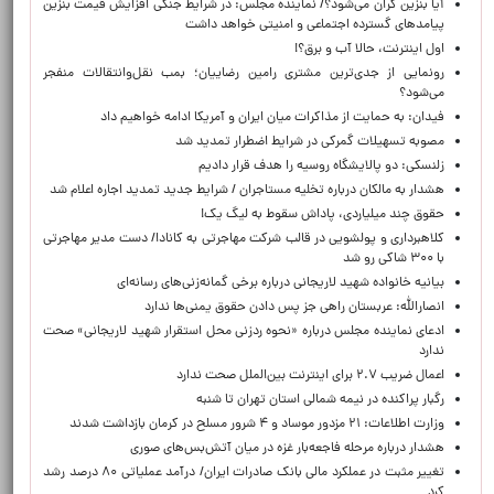
آیا بنزین گران می‌شود؟/ نماینده مجلس: در شرایط جنگی افزایش قیمت بنزین
پیامدهای گسترده اجتماعی و امنیتی خواهد داشت
اول اینترنت، حالا آب و برق؟!
رونمایی از جدی‌ترین مشتری رامین رضاییان؛ بمب نقل‌وانتقالات منفجر
می‌شود؟
فیدان: به حمایت از مذاکرات میان ایران و آمریکا ادامه خواهیم داد
مصوبه تسهیلات گمرکی در شرایط اضطرار تمدید شد
زلنسکی: دو پالایشگاه روسیه را هدف قرار دادیم
هشدار به مالکان درباره تخلیه مستاجران / شرایط جدید تمدید اجاره اعلام شد
حقوق چند میلیاردی، پاداش سقوط به لیگ یک!
کلاهبرداری و پولشویی در قالب شرکت مهاجرتی به کانادا/ دست مدیر مهاجرتی
با ۳۰۰ شاکی رو شد
بیانیه خانواده شهید لاریجانی درباره برخی گمانه‌زنی‌های رسانه‌ای
انصارالله: عربستان راهی جز پس دادن حقوق یمنی‌ها ندارد
ادعای نماینده مجلس درباره «نحوه ردزنی محل استقرار شهید لاریجانی» صحت
ندارد
اعمال ضریب ۲.۷ برای اینترنت بین‌الملل صحت ندارد
رگبار پراکنده در نیمه شمالی استان تهران تا شنبه
وزارت اطلاعات: ۲۱ مزدور موساد و ۴ شرور مسلح در کرمان بازداشت شدند
هشدار درباره مرحله فاجعه‌بار غزه در میان آتش‌بس‌های صوری
تغییر مثبت در عملکرد مالی بانک صادرات ایران/ درآمد عملیاتی ۸۰ درصد رشد
کرد