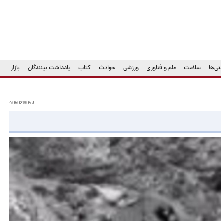
ی‌ها
سلامت
علم و فناوری
ورزشی
حوادث
کتاب
یادداشت بینندگان
بازار
4050219043