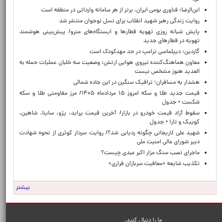
ابن‌الرضا: فناوری بومی ایران، برتر از هر سامانه وارداتی در منطقه است
روایت زندگی رهبر شهید انقلاب برای نسل نوجوان منتشر شد
پایش شبانه روزی تهویه قطارها و ایستگاه‌های مترو/ پیش‌بینی هوشمند
تهویه در قطارهای جدید
گاردین: دیپلماسی ترامپ در حد مهدکودک است
معاون هماهنگ‌کننده نیروی هوایی ارتش: وضعیت سه خلبان عملیات حمله به
العدید هنوز مشخص نیست
هشدار به مسافران؛ ترافیک سنگین در این جاده شمالی
قیمت جدید طلا و سکه امروز ۱۵ مردادماه ۱۴۰۵/ مرز مقاومتی طلا و سکه
شکست + جدول
سقوط آزاد قیمت خودرو در بازار/ آخرین قیمت پراید، پژو، ساینا، شاهین،
کوییک و تارا + جدول
شهید علی لاریجانی چگونه ردیابی شد؟/ روایت سردار کوثری از نحوه شهادت
دبیر شورای عالی امنیت ملی
ماجرای نصب سنگ مزار اکبر عبدی چیست؟
تکذیب شایعه «معافیت سربازان فراری»
بیشتر
ما را دنبال کنید.