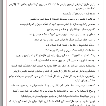
پایان طرح ترافیکی اربعین پلیس با ثبت ۶۷ میلیون تردد/جان باختن ۲۴ زائر در
تصادفات اربعینی
مدودف: ژاپن تابع آمریکاست
ضرغامی: تغییر ریل، عین بصیرت است؛ فرصت سوزی نکنیم
محسن رضایی: اجازه باز شدن مسیر دوم در تنگه هرمز را نخواهیم داد
تکذیب اصابت و انفجار در قشم و بندرعباس
ادعای جدید رئیس دولت تروریستی آمریکا: تنگه هرمز باز است
ترامپ: فکر می‌کنم جنگ با ایران خیلی زود پایان می‌یابد
آمریکا تحریم‌های جدیدی علیه کوبا اعمال کرد
احتمالات آینده جنگ ایران و آمریکا چیست ؟
بانک تجارت، تأمین‌کننده مالی پروژه بازسازی فازهای ۴ و ۵ پارس جنوبی
توسعه فناوری، مسیر رقابت‌پذیری صنعت قطعه‌سازی است
یونیفل: ارتش اسرائیل در یک روز ۱۱۳ توپ به جنوب لبنان شلیک کرده است
دستگیری عامل توهین به زائران اربعین در فضای مجازی توسط پلیس قزوین
پزشکیان: باید افراد کارآمدتر را به کار گرفت/ کاری می کنیم در معیشت مردم
مشکلی پیش نیاید
آسوشیتدپرس: صدها نظامی آمریکایی در جنگ علیه ایران ضربه مغزی شده‌اند
پاسخ قالیباف به ترامپ: واقعیت‌ها را بپذیرید و به تعهدات خود عمل کنید
پایان بی‌نتیجه مذاکرات دولت لبنان و رژیم صهیونیستی در رم ایتالیا
فوری؛ شرط جدید بازنشستگی اعلام شد/ این افراد برای بازنشستگی باید ۵
سال بیشتر خدمت کنند