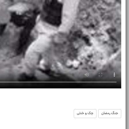
جنگ رمضان
چک و خنثی