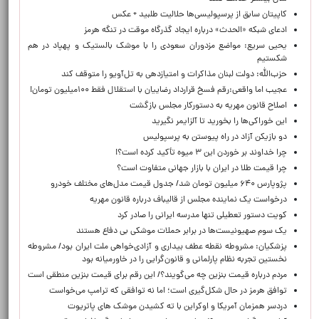
کاپیتان سابق از پرسپولیسی‌ها حلالیت طلبید + عکس
ادعای شبکه «الحدث» درباره ایجاد گذرگاه موقت در تنگه هرمز
یحیی سریع: مواضع مزدوران سعودی را با موشک بالستیک و پهپاد در هم
شکستیم
حزب‌الله: دولت لبنان مذاکرات و امتیازدهی به تل‌آویو را متوقف کند
عجیب اما واقعی:رقم فسخ قرارداد رضاییان با استقلال فقط ۱۰۰میلیون تومان!
اصلاح قانون مهریه به دستورکار مجلس بازگشت
این خوراکی‌ها را بخورید تا آلزایمر نگیرید
دو بازیکن آزاد در راه پیوستن به پرسپولیس
چرا خداوند بر خوردن این ۳ میوه تأکید کرده است؟!
چرا قیمت طلا در ایران با بازار جهانی متفاوت است؟
پژوپارس ۶۴۰ میلیون تومان شد/ جدول قیمت مدل‌های مختلف خودرو
درخواست یک نماینده مجلس از قالیباف درباره قانون مهریه
کویت دستور تعطیلی تنها مدرسه ایرانی را صادر کرد
یک‌ سوم صهیونیست‌ها در برابر حملات موشکی بی دفاع هستند
پزشکیان: مشروطه نقطه عطف بیداری و آزادی‌خواهی ملت ایران بود/ مشروطه
نخستین تجربه نظام پارلمانی و قانون‌گرایی را در خاورمیانه بود
مردم درباره قیمت بنزین چه می‌گویند؟/ این رقم برای قیمت بنزین منطقی است
توافق هرمز در حال شکل‌گیری است؛ اما نه توافقی که ترامپ می‌خواست
دردسر همزمان آمریکا و اوکراین با ته کشیدن موشک های پاتریوت