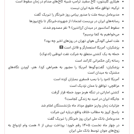
هیلاری کلینتون: کاخ سفید ترامپ شبیه کاخ‌های صدام در زمان سقوط است
ترکیه: توافق مکه علیه ایران نیست
مدیرعامل بیمه ملت با صدور پیامی روز خبرنگار را تبریک گفت
رسانه‌های ایران در بن‌بست اعتماد/ از شهروندخبرنگار تا باج‌نیوزها
سقوط آسانسور در میدان آرژانتین/ ۹ نفر مصدوم شدند
می‌خواهیم به کجا برسیم؟
علت اصلی آلودگی هوای تهران در روزهای اخیر چه بود؟
پزشکیان: آمریکا استعمارگر و قاتل است
حمله به یک کشتی متعلق به شرکت نفت ابوظبی (ادنوک)
رسانه رکن حکمرانی کارآمد است
پزشکیان: گفت‌وگوها آمریکا را مجبور به همراهی کرد/ هنر، آوردن نگاه‌های
مشترک به میدان است
آمریکا لامرد را با بمب فسفری بمباران کرده است
عراقچی: توافق با عمان نزدیک است
کشتی اماراتی در تنگه هرمز مورد حمله قرار گرفت
جایگاه ایران در امید به زندگی کجاست؟
جزئیات زمان واریز حقوق مرداد ماه بازنشستگان اعلام شد
پاسخ کروز به مطالب خلاف واقع درباره این شرکت
مدیرعامل بانک ملی ایران روز خبرنگار را تبریک گفت
در چهار ماه نخست ۱۴۰۵ رقم خورد؛ پرداخت بیش از ۸ همت وام ازدواج به
زوج‌های جوان توسط بانک ملی ایران