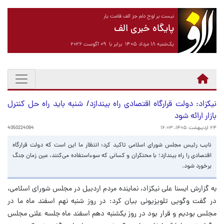
نیست بر لوح دلم جز الف قامت یار
پایگاه خبری الف
یک‌شنبه ۱۸ مرداد ۱۴۰۵ برابر با ۰۹ آگوست ۲۰۲۶
نیکزاد: دولت قرارگاه اقتصادی راه بیندازد/ شنبه باید راه حل کنترل
بازار ارائه شود
۲۴ اردیبهشت ۱۴۰۵، ۱۶:۰۳
4050224094
نایب رئیس مجلس شورای اسلامی تاکید کرد: انتظار ما این است که دولت قرارگاه
اقتصادی را راه بیندازد؛ با محتکران و کسانی که سوءاستفاده می‌کنند، عین زمان جنگ
برخورد شود.
به گزارش ایسنا علی نیکزاد، نماینده مردم اردبیل در مجلس شورای اسلامی،
در گفت وگویی تلویزیونی بیان کرد: در روز شنبه نهم اسفند ماه ما در
مجلس بودیم و قرار بود در روز یکشنبه دهم اسفند ماه جلسه علنی مجلس