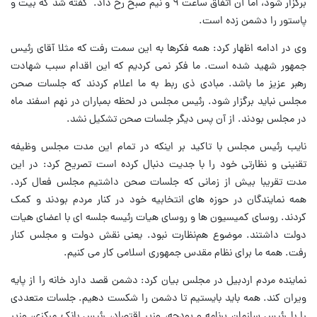
برگزار شود، اما آن اتفاق ساعت ۹ و نیم صبح رخ داد. گفته شد که بیت و
پاستور را دشمن زده است.
وی در ادامه اظهار کرد: همه فکرها به این سمت رفت که مثلا آقای رئیس
جمهور شهید شده است. ما فکر نمی کردیم که این اقدام سبب شهادت
رهبر عزیز ما باشد. مبادی ذی ربط به ما اعلام کردند که جلسات صحن
مجلس نباید برگزار شود. رئیس مجلس در لحظه بمباران در نهم اسفند ماه
در مجلس بودند. از آن پس دیگر جلسات صحن تشکیل نشد.
نایب رئیس مجلس با تاکید بر اینکه در تمام این مدت مجلس وظیفه
تقنینی و نظارتی خود را با جدیت دنبال کرده است تصریح کرد: در این
مدت تقریبا بیش از زمانی که جلسات صحن داشتیم مجلس فعال کرد.‌
همه نمایندگان در حوزه های انتخابیه خود در کنار مردم بودند و کمک
کردند. روسای کمیسیون ها و روسای هیات رئیسه جلسه ای با اعضای هیات
دولت داشتند. موضوع هم‌نظارت نبود. یعنی نقش دولت و مجلس کنار
رفت. همه ما برای نظام مقدس جمهوری اسلامی کار می کنیم.
نماینده مردم اردبیل در مجلس بیان کرد: دشمن قصد دارد خانه را از پایه
ویران کند. همه باید بایستیم تا دشمن را شکست دهیم. جلسات متعددی
را با رئیس سازمان برنامه و بودجه، وزیر اقتصاد، رئیس بانک مرکزی، وزیر