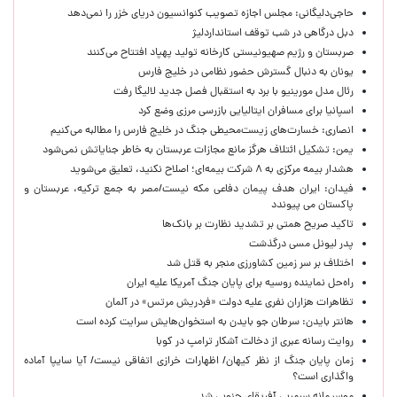
حاجی‌دلیگانی: مجلس اجازه تصویب کنوانسیون دریای خزر را نمی‌دهد
دبل درگاهی در شب توقف استانداردلیژ
صربستان و رژیم صهیونیستی کارخانه تولید پهپاد افتتاح می‌کنند
یونان به دنبال گسترش حضور نظامی در خلیج فارس
رئال مدل مورینیو با برد به استقبال فصل جدید لالیگا رفت
اسپانیا برای مسافران ایتالیایی بازرسی مرزی وضع کرد
انصاری: خسارت‌های زیست‌محیطی جنگ در خلیج فارس را مطالبه‌ می‌کنیم
یمن: تشکیل ائتلاف هرگز مانع مجازات عربستان به خاطر جنایاتش نمی‌شود
هشدار بیمه مرکزی به ۸ شرکت بیمه‌ای؛ اصلاح نکنید، تعلیق می‌شوید
فیدان: ایران هدف پیمان دفاعی مکه نیست/مصر به جمع ترکیه، عربستان و
پاکستان می پیوندد
تاکید صریح همتی بر تشدید نظارت بر بانک‌ها
پدر لیونل مسی درگذشت
اختلاف بر سر زمین کشاورزی منجر به قتل شد
راه‌حل نماینده روسیه برای پایان جنگ آمریکا علیه ایران
تظاهرات هزاران نفری علیه دولت «فردریش مرتس» در آلمان
هانتر بایدن: سرطان جو بایدن به استخوان‌هایش سرایت کرده است
روایت رسانه عبری از دخالت آشکار ترامپ در کوبا
زمان پایان جنگ از نظر کیهان/ اظهارات خرازی اتفاقی نیست/ آیا سایپا آماده
واگذاری است؟