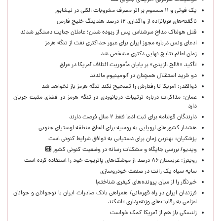
موسیمانه سرمربی آفریقای جنوبی شد
یک فوتی و ۱۱ مسموم بر اثر مصرف مشروبات الکلی در نیشابور
ناگفته‌های قربانزاده از واگذاری ۱۲ درصد هلدینگ خلیج فارس
قتل هولناک مداح سرشناس پس از ربوده شدن؛ عاملان جنایت دستگیر شدند
ادعای ونس درباره مجوز ایران برای عبور حداکثری نفت از تنگه هرمز
زمان اعلام نتایج نهایی دکتری مشخص شد
تأکید «فالح الزیدی» بر پایان مأموریت ائتلاف آمریکا در عراق
دو خرید استقلال همچنان در آلومینیوم ماندند
ذوالقدر: آمریکا تا رفتارش را تصحیح نکند تنگه هرمز باز نخواهد شد
عمان: مذاکرات درباره ترتیبات دریانوردی در تنگه هرمز در فضای مثبت جریان
دارد
دارندگان قولنامه برای ثبت ادعا فقط ۲ سال فرصت دارند
هشدار کشورهای اروپایی به روسیه برای الحاق منطقه اوستیای جنوبی
پزشکیان‌: بهترین زمان برای دستیابی به توافق شرایط کنونی است
ویدیو/ بررسی جایگاه و مشکلات رسانه در وضعیت کنونی کشور
رویترز: عربستان ۸۶ درصد از موشک‌های پاتریوت خود را استفاده کرده است
سایه سیاه یک رانت در صنعت خودروسازی
خبرنگار را از میان پرونده‌های کیفری شناختم!
​فرزندان ایران در راه قهرمانی/ همراهی بانک صادرات ایران با نوجوانان و جوانان
اعزامی به رقابت‌های وزنه‌برداری تاشکند
زلنسکی باز هم از آمریکا کمک خواست