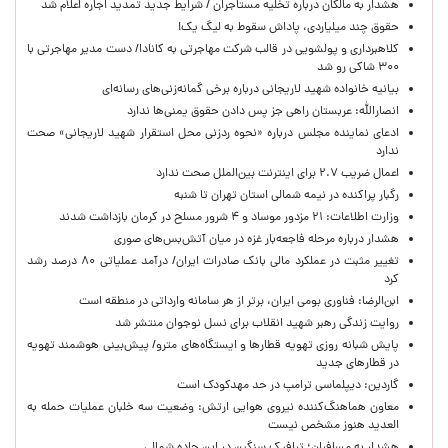
هشدار به مالکان درباره تخلیه مستاجران / شرایط جدید تمدید اجاره اعلام شد
حقوق چند میلیاردی، پاداش سقوط به لیگ یک!
کلاهبرداری و پولشویی در قالب شرکت مهاجرتی به کانادا/ دست مدیر مهاجرتی با
۳۰۰ شاکی رو شد
بیانیه خانواده شهید لاریجانی درباره برخی گمانه‌زنی‌های رسانه‌ای
انصارالله: عربستان راهی جز پس دادن حقوق یمنی‌ها ندارد
ادعای نماینده مجلس درباره «نحوه ردزنی محل استقرار شهید لاریجانی» صحت
ندارد
اعمال ضریب ۲.۷ برای اینترنت بین‌الملل صحت ندارد
رگبار پراکنده در نیمه شمالی استان تهران تا شنبه
وزارت اطلاعات: ۲۱ مزدور موساد و ۴ شرور مسلح در کرمان بازداشت شدند
هشدار درباره مرحله فاجعه‌بار غزه در میان آتش‌بس‌های صوری
تغییر مثبت در عملکرد مالی بانک صادرات ایران/ درآمد عملیاتی ۸۰ درصد رشد
کرد
ابن‌الرضا: فناوری بومی ایران، برتر از هر سامانه وارداتی در منطقه است
روایت زندگی رهبر شهید انقلاب برای نسل نوجوان منتشر شد
پایش شبانه روزی تهویه قطارها و ایستگاه‌های مترو/ پیش‌بینی هوشمند تهویه
در قطارهای جدید
گاردین: دیپلماسی ترامپ در حد مهدکودک است
معاون هماهنگ‌کننده نیروی هوایی ارتش: وضعیت سه خلبان عملیات حمله به
العدید هنوز مشخص نیست