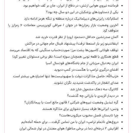
فرمانده نیروی هوایی ارتش: در دفاع از ایران، جان بر کف خواهیم بود
یکی از دستاوردهای پزشکیان در این دو سال چه بود؟
اسلام‌آباد: رایزنی‌های دیپلماتیک درباره منطقه و تنگه هرمز ادامه دارد
آخرین وضعیت بازار رمزارزها در جهان / صرافی کوین‌بیس معاملات ۶ رمزارز را
متوقف کرد
آلمان صدرنشین حداقل دستمزد اروپا از نظر قدرت خرید شد
اینفانتینو زیر بار استعفا نرفت/ پیشنهاد فینال جام جهانی در مراکش
توقف طولانی کامیون‌ها پشت مرز؛ صورت‌حساب سنگینی که به اقتصاد می‌رسد
قطع همکاری با قلعه نویی همچنان سوژه است/ نظر برخی مسئولان تغییر کرد!
ایران به‌دنبال میزبانی از جام باشگاه‌های فوتسال آسیا
افشای درگیری ترامپ با هگست در کمپ دیوید
حزب‌الله: حاصل مذاکرات دولت با صهیونیست‌ها تنها امتیازدهی‌ بیشتر است
صدای انفجار در پاکدشت شنیدید نگران نشوید
کالابرگ سه دهک مشمول شارز شد
در دیدار الزیدی با بارزانی چه گذشت؟
گره تبدیل وضعیت نیروهای شرکتی / قانون مانع است یا پیمانکاران؟
ونس: ایرانی‌ها طرف بسیار دشواری برای مذاکره هستند
چرا تابستان فصل محبوب میکروب‌هاست؟
دروغ‌های ناتمام ترامپ: ایران با من تماس گرفت... برای حمله آماده‌ایم
افزایش ۲ درجه‌ای دما در برخی مناطق/ هوای معتدل در نوار شمالی ایران