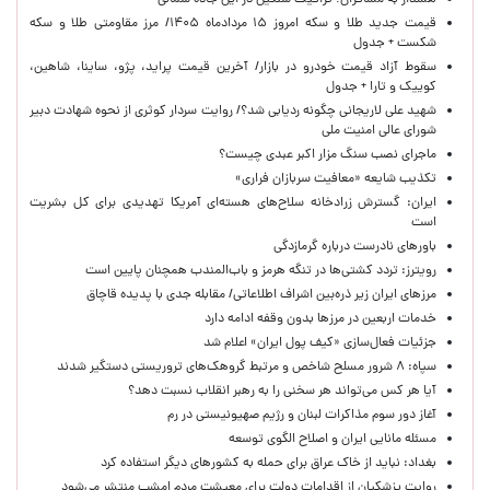
هشدار به مسافران؛ ترافیک سنگین در این جاده شمالی
قیمت جدید طلا و سکه امروز ۱۵ مردادماه ۱۴۰۵/ مرز مقاومتی طلا و سکه
شکست + جدول
سقوط آزاد قیمت خودرو در بازار/ آخرین قیمت پراید، پژو، ساینا، شاهین،
کوییک و تارا + جدول
شهید علی لاریجانی چگونه ردیابی شد؟/ روایت سردار کوثری از نحوه شهادت دبیر
شورای عالی امنیت ملی
ماجرای نصب سنگ مزار اکبر عبدی چیست؟
تکذیب شایعه «معافیت سربازان فراری»
ایران: گسترش زرادخانه سلاح‌های هسته‌ای آمریکا تهدیدی برای کل بشریت
است
باورهای نادرست درباره گرمازدگی
رویترز: تردد کشتی‌ها در تنگه هرمز و باب‌المندب همچنان پایین است
مرزهای ایران زیر ذره‌بین اشراف اطلاعاتی/ مقابله جدی با پدیده قاچاق
خدمات اربعین در مرزها بدون وقفه ادامه دارد
جزئیات فعال‌سازی «کیف پول ایران» اعلام شد
سپاه: ۸ شرور مسلح شاخص و مرتبط گروهک‌های تروریستی دستگیر شدند
آیا هر کس می‌تواند هر سخنی را به رهبر انقلاب نسبت دهد؟
آغاز دور سوم مذاکرات لبنان و رژیم صهیونیستی در رم
مسئله مانایی ایران و اصلاح الگوی توسعه
بغداد: نباید از خاک عراق برای حمله به کشورهای دیگر استفاده کرد
روایت پزشکیان از اقدامات دولت برای معیشت مردم امشب منتشر می‌شود