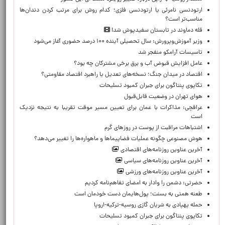
ارتودنسی نامرئی یا ارتودنسی فلزی؛ کدام روش برای مرتب کردن دندان‌ها
مناسب‌تر است؟
قله دماوند در تابستان سفیدپوش شد!
وزیر آموزش‌وپرورش: سال تحصیلی آینده ۱۰۰ درصد حضوری آغاز می‌شود
تاسیسات آرامکو منفجر شد
عامل افزایش قبوض آب و برق برخی مشترکان چه بود؟
اقتصاد در میدان جنگ؛ نسخه‌های تعدیل یا راهبرد اقتصاد مقاومتی؟
تکاپوی پنتاگون برای جبران کمبود تسلیحات
هوای تهران در وضعیت قابل‌قبول
عراقچی: مذاکرات با عمان برای تعیین مسیر موقت تقریبا به نتیجه نزدیک
است
اشتباهات مراقبت از پوست در روزهای گرم
هوش مصنوعی چگونه عملیات فضاپیماها و ماهواره‌ها را تغییر می‌دهد؟
آخرین عناوین روزنامه‌های اقتصادی
آخرین عناوین روزنامه‌های سیاسی
آخرین عناوین روزنامه‌های ورزشی
حضرتی: دشمن را وادار به امضای تفاهم‌نامه کردیم
طعنه همتی به بسنت؛ پول‌هایمان دست خودمان است
حمله پهپادی به شریان گازی روسیه-ترکیه-اروپا
تکاپوی پنتاگون برای جبران کمبود تسلیحات