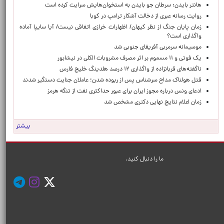
هانتر بایدن: سرطان جو بایدن به استخوان‌هایش سرایت کرده است
روایت رسانه عبری از دخالت آشکار ترامپ در کوبا
زمان پایان جنگ از نظر کیهان/ اظهارات خرازی اتفاقی نیست/ آیا سایپا آماده
واگذاری است؟
موسیمانه سرمربی آفریقای جنوبی شد
یک فوتی و ۱۱ مسموم بر اثر مصرف مشروبات الکلی در نیشابور
ناگفته‌های قربانزاده از واگذاری ۱۲ درصد هلدینگ خلیج فارس
قتل هولناک مداح سرشناس پس از ربوده شدن؛ عاملان جنایت دستگیر شدند
ادعای ونس درباره مجوز ایران برای عبور حداکثری نفت از تنگه هرمز
زمان اعلام نتایج نهایی دکتری مشخص شد
بیشتر
ما را دنبال کنید.