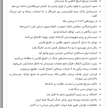
هشدار صریح شیخ الکعبی به عربستان
مصر: اسراییل با طفره رفتن از طرح ترامپ به کشتار غیرنظامیان ادامه می‌دهد
مدیرعامل بانک سپه فرارسیدن روز خبرنگار را به اصحاب رسانه و خبر تبریک
گفت
از دیوارهای ۲۰۱۹ تا پیمان مکه
حاجی‌دلیگانی: مجلس اجازه تصویب کنوانسیون دریای خزر را نمی‌دهد
دبل درگاهی در شب توقف استانداردلیژ
صربستان و رژیم صهیونیستی کارخانه تولید پهپاد افتتاح می‌کنند
یونان به دنبال گسترش حضور نظامی در خلیج فارس
رئال مدل مورینیو با برد به استقبال فصل جدید لالیگا رفت
اسپانیا برای مسافران ایتالیایی بازرسی مرزی وضع کرد
انصاری: خسارت‌های زیست‌محیطی جنگ در خلیج فارس را مطالبه‌ می‌کنیم
یمن: تشکیل ائتلاف هرگز مانع مجازات عربستان به خاطر جنایاتش نمی‌شود
هشدار بیمه مرکزی به ۸ شرکت بیمه‌ای؛ اصلاح نکنید، تعلیق می‌شوید
فیدان: ایران هدف پیمان دفاعی مکه نیست/مصر به جمع ترکیه، عربستان و
پاکستان می پیوندد
تاکید صریح همتی بر تشدید نظارت بر بانک‌ها
پدر لیونل مسی درگذشت
اختلاف بر سر زمین کشاورزی منجر به قتل شد
راه‌حل نماینده روسیه برای پایان جنگ آمریکا علیه ایران
تظاهرات هزاران نفری علیه دولت «فردریش مرتس» در آلمان