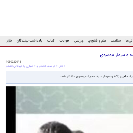
ی‌ها
سلامت
علم و فناوری
ورزشی
حوادث
کتاب
یادداشت بینندگان
بازار
ده و سردار موسوی
4050222048
۲ نظر، ۰ در صف انتشار و ۰ تکراری یا غیرقابل انتشار
هید حاجی زاده و سردار سید مجید موسوی منتشر شد.