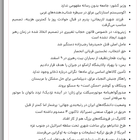
وزیر کشور: جامعه بدون رسانه مفهومی ندارد
اکوسیستم استارتاپی عراق در سیطره شتاب‌دهنده‌‌های غربی
فرزند شهید لاریجانی: پدرم در قبال حوادث روز با کمترین هزینه، تصمیم
مناسب می‌گرفت
زینی‌وند: در خصوص قانون حجاب تغییری در تصمیم اتخاذ شده در زمان رهبر
شهید ایجاد نشده است
عامل اصلی قتل حمیدرضا رجب‌زاده دستگیر شد
حق انتخاب، نخستین قربانی انحصار
روایت طحان‌نظیف از بمباران بیت رهبری در ۹ اسفند
یمن: با پهپاد پالایشگاه آرامکو در جیزان را هدف قرار دادیم
تأمین کالاهای اساسی برای ماه‌ها؛ نگرانی درباره ذخایر وجود ندارد
راهکار جنبش النجباء عراق، دیپلماسی برای حل مشکل با عربستان
ویتکاف و کوشنر «ممکن است» به مسکو بروند
صدورگواهینامه موتورسیکلت برای زنان؛ در آینده نزدیک/ تردد بانوان با موتور
به‌ صرفه‌تر است
وضعیت دانشگاه‌های ایران در رتبه‌بندی جهانی؛ پرشمار اما کمتر از قبل
حریق در شهرک صنعتی نصیرآباد تاکنون ۴ مصدوم داشته است
کالابرگ در فروشگاه‌های بزرگ هم از کار افتاد
طرح نتانیاهو برای ساخت شهری تحت سلطه اسرائیل در جنوب غزه
آمریکا از طریق ترکیه تسلیحات و مهمات به اوکراین می‌فرستد
هشدار روسیه به ژاپن درباره تغییر رویکرد هسته‌ای این کشور