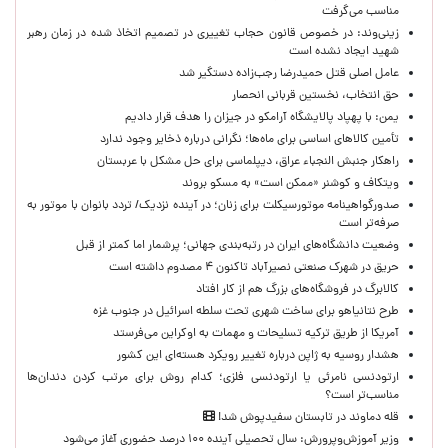
مناسب می‌گرفت
زینی‌وند: در خصوص قانون حجاب تغییری در تصمیم اتخاذ شده در زمان رهبر
شهید ایجاد نشده است
عامل اصلی قتل حمیدرضا رجب‌زاده دستگیر شد
حق انتخاب، نخستین قربانی انحصار
یمن: با پهپاد پالایشگاه آرامکو در جیزان را هدف قرار دادیم
تأمین کالاهای اساسی برای ماه‌ها؛ نگرانی درباره ذخایر وجود ندارد
راهکار جنبش النجباء عراق، دیپلماسی برای حل مشکل با عربستان
ویتکاف و کوشنر «ممکن است» به مسکو بروند
صدورگواهینامه موتورسیکلت برای زنان؛ در آینده نزدیک/ تردد بانوان با موتور به‌
صرفه‌تر است
وضعیت دانشگاه‌های ایران در رتبه‌بندی جهانی؛ پرشمار اما کمتر از قبل
حریق در شهرک صنعتی نصیرآباد تاکنون ۴ مصدوم داشته است
کالابرگ در فروشگاه‌های بزرگ هم از کار افتاد
طرح نتانیاهو برای ساخت شهری تحت سلطه اسرائیل در جنوب غزه
آمریکا از طریق ترکیه تسلیحات و مهمات به اوکراین می‌فرستد
هشدار روسیه به ژاپن درباره تغییر رویکرد هسته‌ای این کشور
ارتودنسی نامرئی یا ارتودنسی فلزی؛ کدام روش برای مرتب کردن دندان‌ها
مناسب‌تر است؟
قله دماوند در تابستان سفیدپوش شد!
وزیر آموزش‌وپرورش: سال تحصیلی آینده ۱۰۰ درصد حضوری آغاز می‌شود