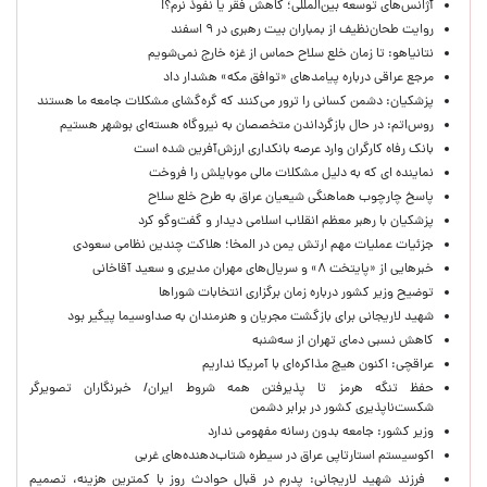
آژانس‌های توسعه بین‌المللی؛ کاهش فقر یا نفوذ نرم؟!
روایت طحان‌نظیف از بمباران بیت رهبری در ۹ اسفند
نتانیاهو: تا زمان خلع سلاح حماس از غزه خارج نمی‌شویم
مرجع عراقی درباره پیامدهای «توافق مکه» هشدار داد
پزشکیان: دشمن کسانی را ترور می‌کنند که گره‌گشای مشکلات جامعه ما هستند
روس‌اتم: در حال بازگرداندن متخصصان به نیروگاه هسته‌ای بوشهر هستیم
بانک رفاه کارگران وارد عرصه بانکداری ارزش‌آفرین شده است
نماینده ای که به دلیل مشکلات مالی موبایلش را فروخت
پاسخ چارچوب هماهنگی شیعیان عراق به طرح خلع سلاح
پزشکیان با رهبر معظم انقلاب اسلامی دیدار و گفت‌وگو کرد
جزئیات عملیات مهم ارتش یمن در المخا؛ هلاکت چندین نظامی سعودی
خبرهایی از «پایتخت ۸» و سریال‌های مهران مدیری و سعید آقاخانی
توضیح وزیر کشور درباره زمان برگزاری انتخابات شوراها
شهید لاریجانی برای بازگشت مجریان و هنرمندان به صداوسیما پیگیر بود
کاهش نسبی دمای تهران از سه‌شنبه
عراقچی: اکنون هیچ مذاکره‌ای با آمریکا نداریم
حفظ تنگه هرمز تا پذیرفتن همه شروط ایران/ خبرنگاران تصویرگر
شکست‌ناپذیری کشور در برابر دشمن
وزیر کشور: جامعه بدون رسانه مفهومی ندارد
اکوسیستم استارتاپی عراق در سیطره شتاب‌دهنده‌‌های غربی
فرزند شهید لاریجانی: پدرم در قبال حوادث روز با کمترین هزینه، تصمیم