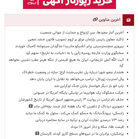
آخرین عناوین
آخرین آمار مجردها، سن ازدواج و حمایت از جوانی جمعیت
تاکید معاون رئیس پارلمان عراق بر لزوم تصویب قانون حشد شعبی
پیروزی منچسترسیتی برابر اتلتیکو مادرید/ شاگردان سیموئنه کامبک خوردند
سخنگوی وزارت خارجه روسیه ژاپن را به «خیانت به تاریخ» متهم کرد
آیت الله آملی لاریجانی: ایران به هیچ قیمتی از تنگه هرمز عقب نشینی نخواهد
کرد
هشدار عضو شورا درباره پل تخریب‌شده کرج؛ سازه در وضعیت خطرناک
وال‌ استریت ژورنال: ترامپ می‌خواهد به تقابل با ایران پایان دهد
پاپ لئو بار دیگر خواستار پایان جنگ اوکراین شد
حرکت مشکوک یک هواپیما در نزدیکی پایگاه آمریکا در جیبوتی
حذف نام ترامپ در روایت ۳ رئیس‌جمهور اسبق آمریکا از تاریخ کشورشان
تصویری دردناک از دلفینی که یک هفته کنار جسد بچه‌اش ماند
زلنسکی: پیونگ‌یانگ به مسکو کمک می‌کند، سئول به کمک ما بیاید
رشد ۷۳ درصدی تجارت ایران و ترکیه در سایه محاصره دریایی
قیمت طلا، سکه و دلار امروز ۱۸ مرداد
پزشکیان: برادران ما در نیروهای مسلح کاری کردند کارستان