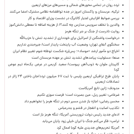
تردد روان در تمامی محورهای شمالی و مسیرهای مرزهای اربعین
ترکیه، عربستان و پاکستان امروز در جده توافقنامه نظامی مشترک امضا می‌کنند
بررسی ضوابط افزایش اعتبار کالابرگ در نشست وزرای اقتصاد و کار
والدین با تخلف سرویس مدارس چه کنند؟/ از هزینه اضافه تا معطلی دانش‌آموز
روایت نادرست از جنگ بر سَر تنگه هرمز
درخواست واشنگتن از اسرائیل برای خودداری از تشدید تنش با حزب‌الله
سخنگوی آبفای تهران: وضعیت آب پایتخت پایدار است/ جیره‌بندی نداریم
اخراج دو مأمور ارشد «موساد»؛ پس‌لرزه شکست توطئه شوم تغییر نظام ایران
صنعا: مسئولیت پیامدهای تشدید تنش بر عهده عربستان است
کاپیتان ملوان به ذوب‌آهن پیوست/ سعید کریمی در عرض یک‌ماه تیم عوض
کرد!
پایان طرح ترافیکی اربعین پلیس با ثبت ۶۷ میلیون تردد/جان باختن ۲۴ زائر در
تصادفات اربعینی
مدودف: ژاپن تابع آمریکاست
ضرغامی: تغییر ریل، عین بصیرت است؛ فرصت سوزی نکنیم
محسن رضایی: اجازه باز شدن مسیر دوم در تنگه هرمز را نخواهیم داد
تکذیب اصابت و انفجار در قشم و بندرعباس
ادعای جدید رئیس دولت تروریستی آمریکا: تنگه هرمز باز است
ترامپ: فکر می‌کنم جنگ با ایران خیلی زود پایان می‌یابد
آمریکا تحریم‌های جدیدی علیه کوبا اعمال کرد