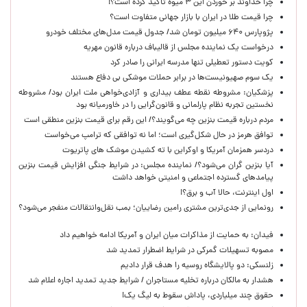
چرا خداوند بر خوردن این ۳ میوه تأکید کرده است؟!
چرا قیمت طلا در ایران با بازار جهانی متفاوت است؟
پژوپارس ۶۴۰ میلیون تومان شد/ جدول قیمت مدل‌های مختلف خودرو
درخواست یک نماینده مجلس از قالیباف درباره قانون مهریه
کویت دستور تعطیلی تنها مدرسه ایرانی را صادر کرد
یک‌ سوم صهیونیست‌ها در برابر حملات موشکی بی دفاع هستند
پزشکیان: مشروطه نقطه عطف بیداری و آزادی‌خواهی ملت ایران بود/ مشروطه
نخستین تجربه نظام پارلمانی و قانون‌گرایی را در خاورمیانه بود
مردم درباره قیمت بنزین چه می‌گویند؟/ این رقم برای قیمت بنزین منطقی است
توافق هرمز در حال شکل‌گیری است؛ اما نه توافقی که ترامپ می‌خواست
دردسر همزمان آمریکا و اوکراین با ته کشیدن موشک های پاتریوت
آیا بنزین گران می‌شود؟/ نماینده مجلس: در شرایط جنگی افزایش قیمت بنزین
پیامدهای گسترده اجتماعی و امنیتی خواهد داشت
اول اینترنت، حالا آب و برق؟!
رونمایی از جدی‌ترین مشتری رامین رضاییان؛ بمب نقل‌وانتقالات منفجر می‌شود؟
فیدان: به حمایت از مذاکرات میان ایران و آمریکا ادامه خواهیم داد
مصوبه تسهیلات گمرکی در شرایط اضطرار تمدید شد
زلنسکی: دو پالایشگاه روسیه را هدف قرار دادیم
هشدار به مالکان درباره تخلیه مستاجران / شرایط جدید تمدید اجاره اعلام شد
حقوق چند میلیاردی، پاداش سقوط به لیگ یک!