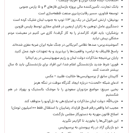
احتمالات آینده جنگ ایران و آمریکا چیست ؟
بانک تجارت، تأمین‌کننده مالی پروژه بازسازی فازهای ۴ و ۵ پارس جنوبی
توسعه فناوری، مسیر رقابت‌پذیری صنعت قطعه‌سازی است
یونیفل: ارتش اسرائیل در یک روز ۱۱۳ توپ به جنوب لبنان شلیک کرده است
دستگیری عامل توهین به زائران اربعین در فضای مجازی توسط پلیس قزوین
پزشکیان: باید افراد کارآمدتر را به کار گرفت/ کاری می کنیم در معیشت مردم
مشکلی پیش نیاید
آسوشیتدپرس: صدها نظامی آمریکایی در جنگ علیه ایران ضربه مغزی شده‌اند
پاسخ قالیباف به ترامپ: واقعیت‌ها را بپذیرید و به تعهدات خود عمل کنید
پایان بی‌نتیجه مذاکرات دولت لبنان و رژیم صهیونیستی در رم ایتالیا
فوری؛ شرط جدید بازنشستگی اعلام شد/ این افراد برای بازنشستگی باید ۵ سال
بیشتر خدمت کنند
کاپیتان سابق از پرسپولیسی‌ها حلالیت طلبید + عکس
ادعای شبکه «الحدث» درباره ایجاد گذرگاه موقت در تنگه هرمز
یحیی سریع: مواضع مزدوران سعودی را با موشک بالستیک و پهپاد در هم
شکستیم
حزب‌الله: دولت لبنان مذاکرات و امتیازدهی به تل‌آویو را متوقف کند
عجیب اما واقعی:رقم فسخ قرارداد رضاییان با استقلال فقط ۱۰۰میلیون تومان!
اصلاح قانون مهریه به دستورکار مجلس بازگشت
این خوراکی‌ها را بخورید تا آلزایمر نگیرید
دو بازیکن آزاد در راه پیوستن به پرسپولیس