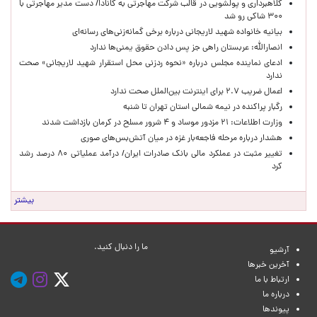
کلاهبرداری و پولشویی در قالب شرکت مهاجرتی به کانادا/ دست مدیر مهاجرتی با
۳۰۰ شاکی رو شد
بیانیه خانواده شهید لاریجانی درباره برخی گمانه‌زنی‌های رسانه‌ای
انصارالله: عربستان راهی جز پس دادن حقوق یمنی‌ها ندارد
ادعای نماینده مجلس درباره «نحوه ردزنی محل استقرار شهید لاریجانی» صحت
ندارد
اعمال ضریب ۲.۷ برای اینترنت بین‌الملل صحت ندارد
رگبار پراکنده در نیمه شمالی استان تهران تا شنبه
وزارت اطلاعات: ۲۱ مزدور موساد و ۴ شرور مسلح در کرمان بازداشت شدند
هشدار درباره مرحله فاجعه‌بار غزه در میان آتش‌بس‌های صوری
تغییر مثبت در عملکرد مالی بانک صادرات ایران/ درآمد عملیاتی ۸۰ درصد رشد
کرد
بیشتر
ما را دنبال کنید.
آرشیو
آخرین خبرها
ارتباط با ما
درباره ما
پیوندها