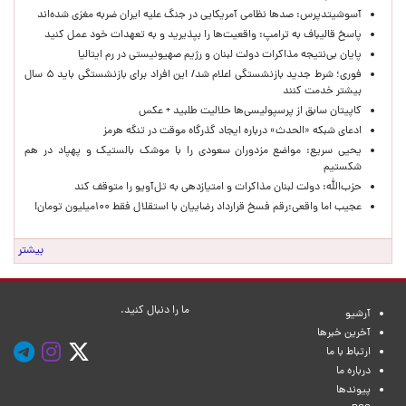
آسوشیتدپرس: صدها نظامی آمریکایی در جنگ علیه ایران ضربه مغزی شده‌اند
پاسخ قالیباف به ترامپ: واقعیت‌ها را بپذیرید و به تعهدات خود عمل کنید
پایان بی‌نتیجه مذاکرات دولت لبنان و رژیم صهیونیستی در رم ایتالیا
فوری؛ شرط جدید بازنشستگی اعلام شد/ این افراد برای بازنشستگی باید ۵ سال
بیشتر خدمت کنند
کاپیتان سابق از پرسپولیسی‌ها حلالیت طلبید + عکس
ادعای شبکه «الحدث» درباره ایجاد گذرگاه موقت در تنگه هرمز
یحیی سریع: مواضع مزدوران سعودی را با موشک بالستیک و پهپاد در هم
شکستیم
حزب‌الله: دولت لبنان مذاکرات و امتیازدهی به تل‌آویو را متوقف کند
عجیب اما واقعی:رقم فسخ قرارداد رضاییان با استقلال فقط ۱۰۰میلیون تومان!
بیشتر
ما را دنبال کنید.
آرشیو
آخرین خبرها
ارتباط با ما
درباره ما
پیوندها