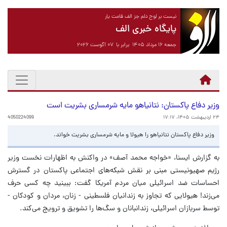
نیست بر لوح دلم جز الف قامت یار
پایگاه خبری الف
جمعه ۱۶ مرداد ۱۴۰۵ برابر با ۰۷ آگوست ۲۰۲۶
وزیر دفاع پاکستان: نتانیاهو مایه شرمساری بشریت است
۲۴ اردیبهشت ۱۴۰۵، ۱۷:۱۷
4050224099
وزیر دفاع پاکستان نتانیاهو را هیولا و مایه شرمساری بشریت خواند.
به گزارش ایسنا، «خواجه محمد آصف» در واکنش به اظهارات نخست وزیر
رژیم صهیونیستی مبنی بر نقش شبکه‌های اجتماعی پاکستان در گسترش
احساسات ضد اسرائیلی میان مردم آمریکا گفت: ببینید چه کسی حرف
می‌زند! هیولایی که تجاوز به زندانیان فلسطینی - زنان، مردان و کودکان -
توسط سربازان اسرائیلی، زندانبانان و سگ‌ها را تشویق و ترویج می‌کند.