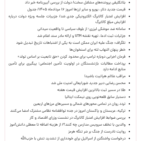
بلاتکلیفی پرونده‌های مشاغل سخت/ دولت از بررسی آیین‌نامه خبر داد
قیمت جدید دلار، یورو و سایر ارزها امروز ۱۶ مردادماه ۱۴۰۵/ جدول
افزایش اعتبار کالابرگ الکترونیکی جدی شد/ جزییات جلسه ویژه دولت درباره
افزایش مبلغ کالابرگ
سامانه ضد موشکی لیزری؛ از بلوف سیاسی تا واقعیت میدانی
جزئیات ثبت ادعا، تهیه نقشه UTM و ارائه مادر سند اعلام شد
تلگراف: جنگ علیه ایران ممکن است به یکی از اشتباهات تاریخ تبدیل شود
خطر پنهان التهاب لثه برای استخوان‌ها
فرمان اجرایی دوباره ترامپ برای محدود کردن «حق تابعیت بر اساس تولد»
پرداخت مطالبات بازنشستگان در اولویت تأمین اجتماعی؛ پیگیری برای تأمین
منابع ادامه دارد
مراقب علائم هپاتیت باشید!
محسن رضایی دبیر جدید شورایعالی امنیت ملی شد
طلا در مسیر ثبت بالاترین افزایش قیمت هفته
دستیار سابق قلعه‌نویی روی نیمکت ایتالیا
تردد روان در تمامی محورهای شمالی و مسیرهای مرزهای اربعین
ترکیه، عربستان و پاکستان امروز در جده توافقنامه نظامی مشترک امضا می‌کنند
بررسی ضوابط افزایش اعتبار کالابرگ در نشست وزرای اقتصاد و کار
والدین با تخلف سرویس مدارس چه کنند؟/ از هزینه اضافه تا معطلی دانش‌آموز
روایت نادرست از جنگ بر سَر تنگه هرمز
درخواست واشنگتن از اسرائیل برای خودداری از تشدید تنش با حزب‌الله