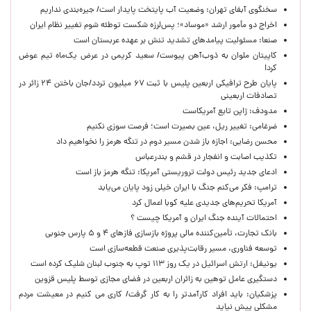
سخنگوی آبفای تهران: وضعیت آب پایتخت پایدار است/ جیره‌بندی نداریم
اخراج دو مأمور ارشد «موساد»؛ پس‌لرزه شکست توطئه شوم تغییر نظام ایران
صنعا: مسئولیت پیامدهای تشدید تنش بر عهده عربستان است
کاپیتان ملوان به ذوب‌آهن پیوست/ سعید کریمی در عرض یک‌ماه تیم عوض
کرد!
پایان طرح ترافیکی اربعین پلیس با ثبت ۶۷ میلیون تردد/جان باختن ۲۴ زائر در
تصادفات اربعینی
مدودف: ژاپن تابع آمریکاست
ضرغامی: تغییر ریل، عین بصیرت است؛ فرصت سوزی نکنیم
محسن رضایی: اجازه باز شدن مسیر دوم در تنگه هرمز را نخواهیم داد
تکذیب اصابت و انفجار در قشم و بندرعباس
ادعای جدید رئیس دولت تروریستی آمریکا: تنگه هرمز باز است
ترامپ: فکر می‌کنم جنگ با ایران خیلی زود پایان می‌یابد
آمریکا تحریم‌های جدیدی علیه کوبا اعمال کرد
احتمالات آینده جنگ ایران و آمریکا چیست ؟
بانک تجارت، تأمین‌کننده مالی پروژه بازسازی فازهای ۴ و ۵ پارس جنوبی
توسعه فناوری، مسیر رقابت‌پذیری صنعت قطعه‌سازی است
یونیفل: ارتش اسرائیل در یک روز ۱۱۳ توپ به جنوب لبنان شلیک کرده است
دستگیری عامل توهین به زائران اربعین در فضای مجازی توسط پلیس قزوین
پزشکیان: باید افراد کارآمدتر را به کار گرفت/ کاری می کنیم در معیشت مردم
مشکلی پیش نیاید