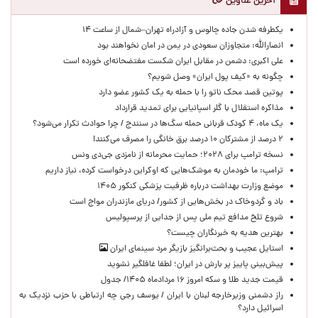
آخرین عناوین
یکطرفه شدن جاده چالوس و آزادراه تهران–شمال از ساعت ۱۴
انصارالله: متجاوزان سعودی در یمن در امان نخواهند بود
علی اکبری: دشمن در مقابل ایران شکست مفتضحانه‌ای خورده است
چگونه به «کیف پول ایران» وصل شویم؟
پوتین قصد محک ناتو را با حمله به یک کشور عضو دارد
مذاکره استقلال با گلر اسپانیایی برای تمدید قرارداد
یک ماه، ۴ کودک قربانی حمله سگ‌ها در سنندج / چرا حوادث تکرار می‌شود؟
۲ درصد از مشترکان ۱۰ درصد برق خانگی را مصرف می‌کنند!
نسخه ترامپ برای ۲۰۲۸؛ حمایت محرمانه از نامزدی جی‌دی ونس
ترامپ: ما خودمان به موشک‌هایی که اوکراین درخواست کرده، نیاز داریم
موضع وزارت بهداشت درباره ظرفیت پزشکی کنکور ۱۴۰۵
باد و گردوخاک در بخش‌هایی از کشور/ دریای مازندران مواج است
شروع تلخ مدافع تیم ملی پس از جدایی از پرسپولیس
بهترین هدیه به خبرنگاران چیست؟
استایل عجیب و بحث‌برانگیز بازیگر مرد سینمای ایران
پیش‌بینی پاییز پر بارش در ایران؛ لطفا غافلگیر نشوید
قیمت جدید طلا و سکه امروز ۱۶ مردادماه ۱۴۰۵/ جدول
راز دشمنی وزیرخارجه لبنان با ایران / یوسف رجی چه ارتباطی با حزب نزدیک به
اسرائیل دارد؟