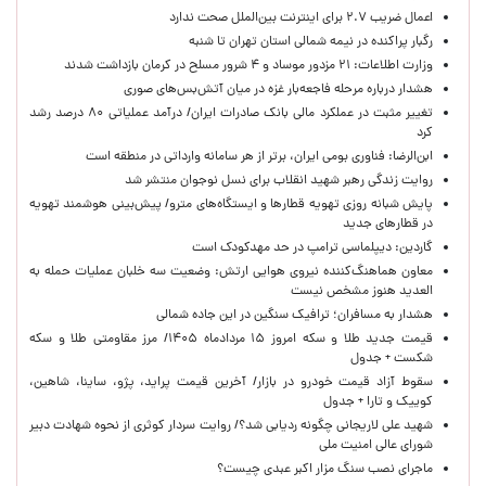
اعمال ضریب ۲.۷ برای اینترنت بین‌الملل صحت ندارد
رگبار پراکنده در نیمه شمالی استان تهران تا شنبه
وزارت اطلاعات: ۲۱ مزدور موساد و ۴ شرور مسلح در کرمان بازداشت شدند
هشدار درباره مرحله فاجعه‌بار غزه در میان آتش‌بس‌های صوری
تغییر مثبت در عملکرد مالی بانک صادرات ایران/ درآمد عملیاتی ۸۰ درصد رشد
کرد
ابن‌الرضا: فناوری بومی ایران، برتر از هر سامانه وارداتی در منطقه است
روایت زندگی رهبر شهید انقلاب برای نسل نوجوان منتشر شد
پایش شبانه روزی تهویه قطارها و ایستگاه‌های مترو/ پیش‌بینی هوشمند تهویه
در قطارهای جدید
گاردین: دیپلماسی ترامپ در حد مهدکودک است
معاون هماهنگ‌کننده نیروی هوایی ارتش: وضعیت سه خلبان عملیات حمله به
العدید هنوز مشخص نیست
هشدار به مسافران؛ ترافیک سنگین در این جاده شمالی
قیمت جدید طلا و سکه امروز ۱۵ مردادماه ۱۴۰۵/ مرز مقاومتی طلا و سکه
شکست + جدول
سقوط آزاد قیمت خودرو در بازار/ آخرین قیمت پراید، پژو، ساینا، شاهین،
کوییک و تارا + جدول
شهید علی لاریجانی چگونه ردیابی شد؟/ روایت سردار کوثری از نحوه شهادت دبیر
شورای عالی امنیت ملی
ماجرای نصب سنگ مزار اکبر عبدی چیست؟