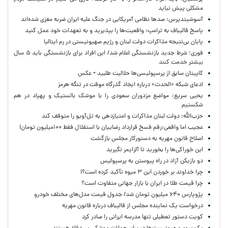
مشکلی پیش نیاید
آسوشیتدپرس: صدها نظامی آمریکایی در جنگ علیه ایران ضربه مغزی شده‌اند
پاسخ قالیباف به ترامپ: واقعیت‌ها را بپذیرید و به تعهدات خود عمل کنید
پایان بی‌نتیجه مذاکرات دولت لبنان و رژیم صهیونیستی در رم ایتالیا
فوری؛ شرط جدید بازنشستگی اعلام شد/ این افراد برای بازنشستگی باید ۵ سال
بیشتر خدمت کنند
کاپیتان سابق از پرسپولیسی‌ها حلالیت طلبید + عکس
ادعای شبکه «الحدث» درباره ایجاد گذرگاه موقت در تنگه هرمز
یحیی سریع: مواضع مزدوران سعودی را با موشک بالستیک و پهپاد در هم
شکستیم
حزب‌الله: دولت لبنان مذاکرات و امتیازدهی به تل‌آویو را متوقف کند
عجیب اما واقعی:رقم فسخ قرارداد رضاییان با استقلال فقط ۱۰۰میلیون تومان!
اصلاح قانون مهریه به دستورکار مجلس بازگشت
این خوراکی‌ها را بخورید تا آلزایمر نگیرید
دو بازیکن آزاد در راه پیوستن به پرسپولیس
چرا خداوند بر خوردن این ۳ میوه تأکید کرده است؟!
چرا قیمت طلا در ایران با بازار جهانی متفاوت است؟
پژوپارس ۶۴۰ میلیون تومان شد/ جدول قیمت مدل‌های مختلف خودرو
درخواست یک نماینده مجلس از قالیباف درباره قانون مهریه
کویت دستور تعطیلی تنها مدرسه ایرانی را صادر کرد