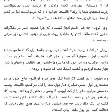
که از دستشان برمی‌آمد انجام دادند. او پرسید یعنی نمی‌توانست
زیرساخت‌های شما را بزند؟ قالیباف جواب داد که می‌توانست اما در کمتر
از نصف روز کل زیرساخت‌های منطقه هم نابود می‌شد».
وی افزود: «به خدا قسم آنجا فهمیدم که چرا حضرت امیر در مذاکرات
صفین گفت مالک ‌اشتر به مذاکره برود، چون از تهدید دشمن نهراسیدن
مهم است».
نبویان در ادامه روایت خود گفت: «ونس در جلسه اول گفت ما دو مسئله
داریم و اول موضوع تنگه هرمز را حل کنیم، قالیباف گفت ما چهار مسئله
داریم. جزئیات هم این بود که ما شروط ۱۰بندی رهبر انقلاب و شعام را ذیل
چهار بحث آوردیم و گفتیم آمریکا باید گم بشود و برود».
وی افزود: «آنها گفتند اگر شما تنگه هرمز باز و اورانیوم خارج شود ما در
شصت روز اول، شش میلیارد دلار پول شما را آزاد می‌کنیم. قالیباف پرسید
که شش میلیارد دلار را از کجا آوردید؟! ونس با تحقیر از ویتکاف پرسید کلا
چه قدر پول ایران دست ما است، قالیباف اجازه نداد حرفش تمام شود،
گفت چه یک دلار باشد چه صد میلیارد دلار به شما هیچ ربطی ندارد که
دخالت کنید این پول ملت ایران است».