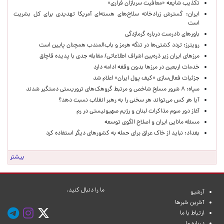
تکذیب شایعه «معافیت سربازان فراری»
ایران: گسترش زرادخانه سلاح‌های هسته‌ای آمریکا تهدیدی برای کل بشریت
است
باورهای نادرست درباره گرمازدگی
رویترز: تردد کشتی‌ها در تنگه هرمز و باب‌المندب همچنان پایین است
مرزهای ایران زیر ذره‌بین اشراف اطلاعاتی/ مقابله جدی با پدیده قاچاق
خدمات اربعین در مرزها بدون وقفه ادامه دارد
جزئیات فعال‌سازی «کیف پول ایران» اعلام شد
سپاه: ۸ شرور مسلح شاخص و مرتبط گروهک‌های تروریستی دستگیر شدند
آیا هر کس می‌تواند هر سخنی را به رهبر انقلاب نسبت دهد؟
آغاز دور سوم مذاکرات لبنان و رژیم صهیونیستی در رم
مسئله مانایی ایران و اصلاح الگوی توسعه
بغداد: نباید از خاک عراق برای حمله به کشورهای دیگر استفاده کرد
بیشتر
ما را دنبال کنید.
آرشیو
آخرین خبرها
ارتباط با ما