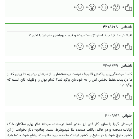
۰
۰
۰
۰
۰
ناشناس
۴۲۰۸۶۰۸
افراد در مذاکره باید استراتژیست بوده و فریب روباهان متجاوز را نخورند
۰
۰
۰
۰
۰
ناشناس
۴۲۰۸۶۴۹
کاملا موضعگیری و واکنش قالیباف درست بوده،فشار را از سرشان برداریم تا پولی که از
ما دزدیدند،فقط بخشی اش را به خودمان برگردانند؟ تمام پول را وظیفه تان است که
برگردانید
۰
۰
۰
۰
۰
حلوائی
۴۲۰۸۷۱۹
دوستان گویا با سازو کار فنی ارز معتبر آشنا نیستند. مبادله دلار برای ساکنان خاک
ایالات متحده و در خاک ایالات متحده بلا قیدوشرط است. چنانچه دلار بخواهد از آن
کشور خارج شود یا در خارج از کشور ایالات متحده مورد دادوستد واقع شود حتما باید