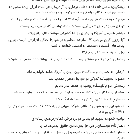
یک‌ سوم صهیونیست‌ها در برابر حملات موشکی بی دفاع هستند
پزشکیان: مشروطه نقطه عطف بیداری و آزادی‌خواهی ملت ایران بود/ مشروطه
نخستین تجربه نظام پارلمانی و قانون‌گرایی را در خاورمیانه بود
مردم درباره قیمت بنزین چه می‌گویند؟/ این رقم برای قیمت بنزین منطقی است
توافق هرمز در حال شکل‌گیری است؛ اما نه توافقی که ترامپ می‌خواست
دردسر همزمان آمریکا و اوکراین با ته کشیدن موشک های پاتریوت
آیا بنزین گران می‌شود؟/ نماینده مجلس: در شرایط جنگی افزایش قیمت بنزین
پیامدهای گسترده اجتماعی و امنیتی خواهد داشت
اول اینترنت، حالا آب و برق؟!
رونمایی از جدی‌ترین مشتری رامین رضاییان؛ بمب نقل‌وانتقالات منفجر می‌شود؟
فیدان: به حمایت از مذاکرات میان ایران و آمریکا ادامه خواهیم داد
مصوبه تسهیلات گمرکی در شرایط اضطرار تمدید شد
زلنسکی: دو پالایشگاه روسیه را هدف قرار دادیم
هشدار به مالکان درباره تخلیه مستاجران / شرایط جدید تمدید اجاره اعلام شد
حقوق چند میلیاردی، پاداش سقوط به لیگ یک!
کلاهبرداری و پولشویی در قالب شرکت مهاجرتی به کانادا/ دست مدیر مهاجرتی با
۳۰۰ شاکی رو شد
بیانیه خانواده شهید لاریجانی درباره برخی گمانه‌زنی‌های رسانه‌ای
انصارالله: عربستان راهی جز پس دادن حقوق یمنی‌ها ندارد
ادعای نماینده مجلس درباره «نحوه ردزنی محل استقرار شهید لاریجانی» صحت
ندارد