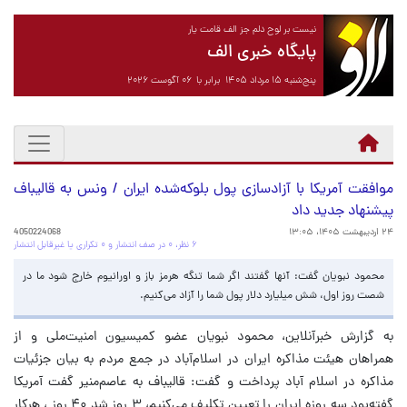
نیست بر لوح دلم جز الف قامت یار
پایگاه خبری الف
پنج‌شنبه ۱۵ مرداد ۱۴۰۵ برابر با ۰۶ آگوست ۲۰۲۶
موافقت آمریکا با آزاد‌سازی پول بلوکه‌شده ایران / ونس به قالیباف
پیشنهاد جدید داد
۲۴ اردیبهشت ۱۴۰۵، ۱۳:۰۵
4050224068
۶ نظر، ۰ در صف انتشار و ۰ تکراری یا غیرقابل انتشار
محمود نبویان گفت: آنها گفتند اگر شما تنگه هرمز باز و اورانیوم خارج شود ما در
شصت روز اول، شش میلیارد دلار پول شما را آزاد می‌کنیم.
به گزارش خبرآنلاین، محمود نبویان عضو کمیسیون امنیت‌ملی و از
همراهان هیئت مذاکره ایران در اسلام‌آباد در جمع مردم به بیان جزئیات
مذاکره در اسلام آباد پرداخت و گفت: قالیباف به عاصم‌منیر گفت آمریکا
گفته‌بود سه روزه ایران را تعیین تکلیف می‌کنیم، ۳ روز شد ۴۰ روز ، هرکار