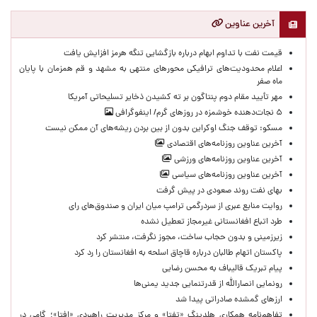
آخرین عناوین
قیمت نفت با تداوم ابهام درباره بازگشایی تنگه هرمز افزایش یافت
اعلام محدودیت‌های ترافیکی محورهای منتهی به مشهد و قم همزمان با پایان
ماه صفر
مهر تأیید مقام دوم پنتاگون بر ته کشیدن ذخایر تسلیحاتی آمریکا
۵ نجات‌دهنده خوشمزه در روزهای گرم/ اینفوگرافی
مسکو: توقف جنگ اوکراین بدون از بین بردن ریشه‌های آن ممکن نیست
آخرین عناوین روزنامه‌های اقتصادی
آخرین عناوین روزنامه‌های ورزشی
آخرین عناوین روزنامه‌های سیاسی
بهای نفت روند صعودی در پیش گرفت
روایت منابع عبری از سردرگمی ترامپ میان ایران و صندوق‌های رای
طرد اتباع افغانستانی غیرمجاز تعطیل نشده
زیرزمینی و بدون حجاب ساخت، مجوز نگرفت، منتشر کرد
پاکستان اتهام طالبان درباره قاچاق اسلحه به افغانستان را رد کرد
پیام تبریک قالیباف به محسن رضایی
رونمایی انصارالله از قدرتنمایی جدید یمنی‌ها
ارزهای گمشده صادراتی پیدا شد
تفاهم‌نامه همکاری هلدینگ «تفتا» و مرکز مدیریت راهبردی «افتا»؛ گامی در