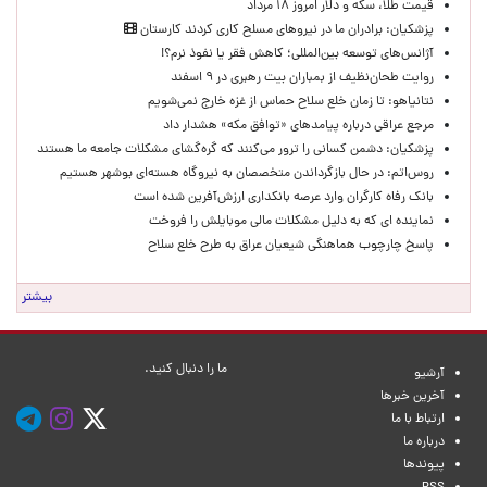
قیمت طلا، سکه و دلار امروز ۱۸ مرداد
پزشکیان: برادران ما در نیروهای مسلح کاری کردند کارستان
آژانس‌های توسعه بین‌المللی؛ کاهش فقر یا نفوذ نرم؟!
روایت طحان‌نظیف از بمباران بیت رهبری در ۹ اسفند
نتانیاهو: تا زمان خلع سلاح حماس از غزه خارج نمی‌شویم
مرجع عراقی درباره پیامدهای «توافق مکه» هشدار داد
پزشکیان: دشمن کسانی را ترور می‌کنند که گره‌گشای مشکلات جامعه ما هستند
روس‌اتم: در حال بازگرداندن متخصصان به نیروگاه هسته‌ای بوشهر هستیم
بانک رفاه کارگران وارد عرصه بانکداری ارزش‌آفرین شده است
نماینده ای که به دلیل مشکلات مالی موبایلش را فروخت
پاسخ چارچوب هماهنگی شیعیان عراق به طرح خلع سلاح
بیشتر
ما را دنبال کنید.
آرشیو
آخرین خبرها
ارتباط با ما
درباره ما
پیوندها