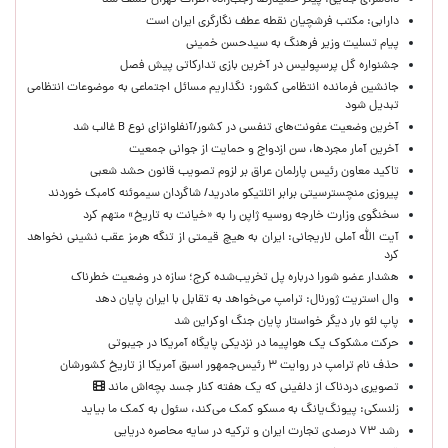
دادسرای جنایی: پیکر حمیدرضا رجب‌زاده اطراف تهران کشف شد
دارابی: مکتب فرشچیان نقطه عطف نگارگری ایران است
پیام تسلیت وزیر فرهنگ به سیدحسن خمینی
جشنواره گل پرسپولیس در آخرین بازی تدارکاتی پیش فصل
جانشین فرمانده انتظامی کشور: نگذاریم مسائل اجتماعی به موضوعات انتظامی
تبدیل شود
آخرین وضعیت عفونت‌های تنفسی در کشور/آنفلوانزای نوع B غالب شد
آخرین آمار مجردها، سن ازدواج و حمایت از جوانی جمعیت
تاکید معاون رئیس پارلمان عراق بر لزوم تصویب قانون حشد شعبی
پیروزی منچسترسیتی برابر اتلتیکو مادرید/ شاگردان سیموئنه کامبک خوردند
سخنگوی وزارت خارجه روسیه ژاپن را به «خیانت به تاریخ» متهم کرد
آیت الله آملی لاریجانی: ایران به هیچ قیمتی از تنگه هرمز عقب نشینی نخواهد
کرد
هشدار عضو شورا درباره پل تخریب‌شده کرج؛ سازه در وضعیت خطرناک
وال‌ استریت ژورنال: ترامپ می‌خواهد به تقابل با ایران پایان دهد
پاپ لئو بار دیگر خواستار پایان جنگ اوکراین شد
حرکت مشکوک یک هواپیما در نزدیکی پایگاه آمریکا در جیبوتی
حذف نام ترامپ در روایت ۳ رئیس‌جمهور اسبق آمریکا از تاریخ کشورشان
تصویری دردناک از دلفینی که یک هفته کنار جسد بچه‌اش ماند
زلنسکی: پیونگ‌یانگ به مسکو کمک می‌کند، سئول به کمک ما بیاید
رشد ۷۳ درصدی تجارت ایران و ترکیه در سایه محاصره دریایی