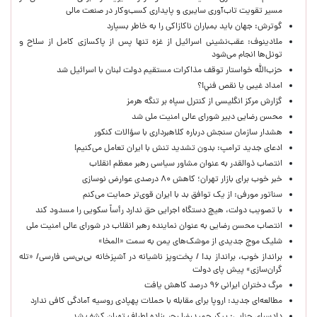
مسیر تقویت تاب‌آوری سایبری و پایداری کسب‌وکار در صنعت مالی
گوترش: جهان باید بمباران ناکازاکی را به‌ خاطر بسپارد
ملادینوف: عقب‌نشینی اسرائیل از غزه تنها پس از پاکسازی کامل از سلاح و
تونل‌ها انجام می‌شود
حزب‌الله خواستار توقف مذاکرات مستقیم دولت لبنان با اسرائیل شد
امداد غیبی يا نقص فني!؟
گزارش مرکز انگلیسی از کنترل سپاه بر تنگه هرمز
محسن رضایی دبیر شورای عالی امنیت ملی شد
هشدار سازمان سنجش درباره کلاهبرداری با سؤالات کنکور
ادعای جدید ترامپ: بدون تشدید تنش با ایران تعامل می‌کنیم!
انتصاب ذوالقدر به عنوان مشاور سیاسی رهبر معظم انقلاب
خبر خوب برای بازار تهران؛ کاهش ۸۰ درصدی عوارض نوسازی
سناتور مورفی: از یک توافق بد با ایران قوی‌تر حمایت می‌کنم
با تصویب دولت، هیچ دستگاه اجرایی حق ندارد رأساً سکویی را مسدود کند
انتصاب محسن رضایی به عنوان نماینده رهبر انقلاب در شورای عالی امنیت ملی
شلیک موج جدیدی از موشک‌های یمن به سمت «المخا»
برانداز خوب، برانداز بد! / پخت‌وپز ناشیانه در آشپزخانه‌ بی‌بی‌سی فارسی/ «تله
گران‌سازی» پیش پای دولت
مرگ دختران ایرانی ۹۶ درصد کاهش یافت
مطالعه‌ای جدید: اروپا برای مقابله با حملات پهپادی روسیه آمادگی کافی ندارد