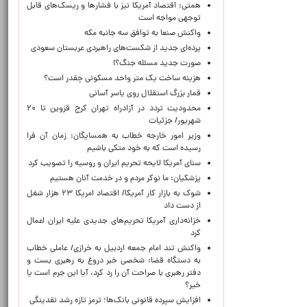
همتی: اقتصاد آمریکا نیز با فشارها و ریسک‌های قابل
توجهی مواجه است
واکنش صنعا به توافق سه جانبه مکه
پرده‌ای جدید از شکست‌های راهبردی عربستان سعودی
صورت جدید مسئله جنگ؟!
هزینه ساخت یک متر واحد مسکونی چقدر است؟
قمار بزرگ استقلال روی یاسر آسانی
محدودیت تردد در آزادراه تهران کرج قزوین تا ۲۰
شهریور/ جزئیات
وزیر امور خارجه خطاب به همسایگان: زمان آن فرا
رسیده است که به خود متکی باشیم
سنای آمریکا لایحه تحریم ایران و روسیه را تصویب کرد
پزشکیان: ما نوکر مردم و در خدمت آنان هستیم
شوک به بازار کار آمریکا/ اقتصاد امریکا ۲۳ هزار شغل
از دست داد
خزانه‌داری آمریکا تحریم‌های جدیدی علیه ایران اعمال
کرد
واکنش تند امام جمعه اردبیل به خرازی/ عاملی خطاب
به دستگاه قضا: شخصی خبر دروغ به رهبری بست و
دفتر رهبری با صراحت آن را رد کرد، آیا این جرم است یا
خیر؟
افزایش سپرده قانونی بانک‌ها؛ ترمز تازه رشد نقدینگی