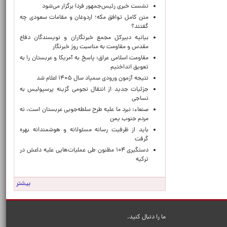
نشست خبری رئیس‌جمهور فردا برگزار می‌شود
متن کامل توافق مکه؛ اردوغان و مقامات سعودی چه
گفتند؟
بیانیه دبیرکل مجمع خبرنگاران و نویسندگان دفاع
مقدس و مقاومت به مناسبت روز خبرنگار
مقاومت اسلامی عراق: پاسخ به آمریکا و عربستان را به
تعویق انداختیم
نتیجه آزمون ورودی سمپاد سال ۱۴۰۵ اعلام شد
جزئیات جدید از انتقال نجومی گزینه پرسپولیس به
نساجی
صنعاء: نبرد ما علیه طرح سلطه‌جویی عربستان است، نه
مردم جنوب یمن
باید از ظرفیت رسانه مسئولانه و هوشمندانه بهره
گرفت
دستگیری ۱۰۴ مظنون طی عملیات‌هایی علیه داعش در
ترکیه
بیشتر
ما را دنبال کنید.