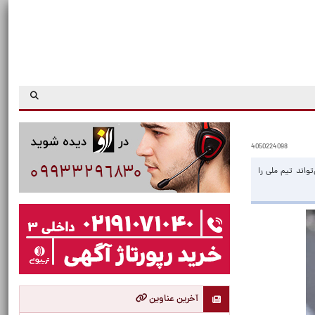
4050224098
واند تیم ملی را
آخرین عناوین