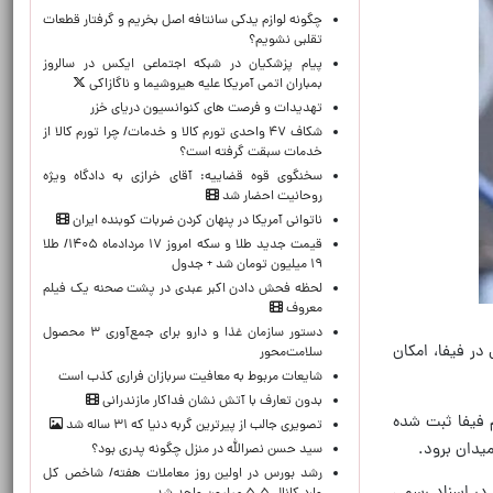
چگونه لوازم یدکی سانتافه اصل بخریم و گرفتار قطعات
تقلبی نشویم؟
پیام پزشکیان در شبکه اجتماعی ایکس در سالروز
بمباران اتمی آمریکا علیه هیروشیما و ناگازاکی
تهدیدات و فرصت های کنوانسیون دریای خزر
شکاف ۴۷ واحدی تورم کالا و خدمات/ چرا تورم کالا از
خدمات سبقت گرفته است؟
سخنگوی قوه قضاییه: آقای خرازی به دادگاه ویژه
روحانیت احضار شد
ناتوانی آمریکا در پنهان کردن ضربات کوبنده ایران
قیمت جدید طلا و سکه امروز ۱۷ مردادماه ۱۴۰۵/ طلا
۱۹ میلیون تومان شد + جدول
لحظه‌ فحش دادن اکبر عبدی در پشت صحنه یک فیلم
معروف
دستور سازمان غذا و دارو برای جمع‌آوری ۳ محصول
در فیفا، امکان
سلامت‌محور
شایعات مربوط به معافیت سربازان فراری کذب است
بدون تعارف با آتش نشان فداکار مازندرانی
م فیفا ثبت شده
تصویری جالب از پیرترین گربه دنیا که ۳۱ ساله شد
میدان برود.
سید حسن نصرالله در منزل چگونه پدری بود؟
رشد بورس در اولین روز معاملات هفته/ شاخص کل