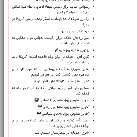
رسانه؛ سنگر نخست در جنگ روایت‌ها
رسوایی جدید برای رئیس فیفا/ ادعای رابطه غیراخلاقی
و پرداخت مبلغ ۶ رقمی
برکناری شوکه‌کننده فرمانده لشکر پنجم ارتش آمریکا در
اروپا
حركت در ميدان مين
پس‌لرزه‌های جنگ ایران؛ قیمت جهانی مواد غذایی به
شدت افزایش یافت
بهترین هدیه روز خبرنگار
فارن افرز : جنگ با ایران یک فاجعه است؛ آمریکا باید
از خاورمیانه برود
یحیی سریع: هرگونه نیروهایی را که عربستان برای
محاصره یمن گسیل کند، در هم می‌کوبیم
۱۵ راز هتل‌ها که کارکنانشان فاش کردند
اسحاق دار: امیدواریم توافق مکه به ثبات در منطقه
کمک کند
آخرین عناوین روزنامه‌های اقتصادی
آخرین عناوین روزنامه‌های ورزشی
آخرین عناوین روزنامه‌های سیاسی
انصارالله: ترکیه و پاکستان به‌جای ائتلاف‌سازی، برای
توقف تجاوز فشار بیاورند
«ایرج» دوباره در بیمارستان بستری شد