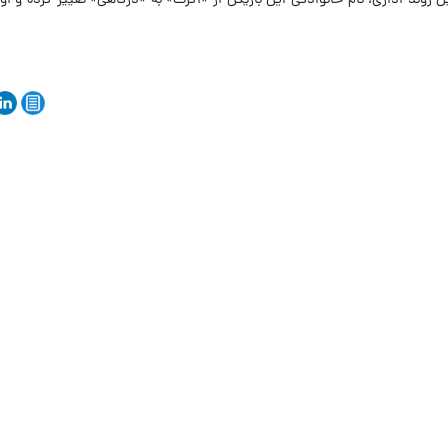
روند اداری، نام خانوادگی این بازیکن از «اکرت» به «درگاهی» تغییر کرده و او