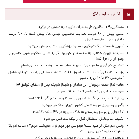
آخرین عناوین
دستگیری ۱۰۴ مظنون طی عملیات‌هایی علیه داعش در ترکیه
صدور بیش از ۹۰ درصد هدایت تحصیلی نهمی ها/ پیش ثبت نام ۷۰ درصد
دانش اموزان متوسطه اول
آخرین قسمت از گفت‌وگوی مسعود پزشکیان امشب پخش می‌شود
نماینده تهران خطاب به محمدباقر خرازی: اگر به شلاق محکوم شوی حاضرم با
وضو آن را اجرا کنم!
توضیح خبرگزاری فارس درباره خبر انتصاب محسن رضایی به دبیری شعام
وزیر خزانه داری آمریکا: شاید امروز یا فردا، شاهد دستیابی به یک توافق، شامل
آتش‌بس ۳۰ تا ۶۰ روزه باشیم
اقامه نماز جمعه اردوغان، بن ‌سلمان و شهباز شریف پس از امضای توافق
سود ۷۰ میلیاردی ذوب‌آهن از یک انتقال عجیب
رویترز: ترامپ در جنگ علیه ایران بر سر ۲ راهی بدی گیر افتاده است
رگبار و رعدوبرق در راه شمال کشور؛ تهران خنک‌تر می‌شود
۱۷ تجاوز رژیم صهیونیستی به خاک سوریه در ۴۸ ساعت گذشته
تکلیف مدیرعامل استقلال قبل از لیگ مشخص می شود
ونس هم مثل ترامپ است/ فردوسی پور مهم تر از معیشت مردم؟!/ هدف آمریکا
خطرناک جلوه دادن ایران است
اتحادیه اروپا ۵ فرد مرتبط با صنایع دفاعی روسیه را تحریم کرد