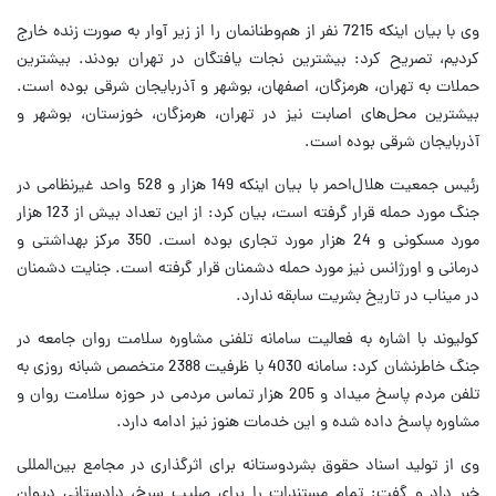
وی با بیان اینکه 7215 نفر از هم‌وطنانمان را از زیر آوار به صورت زنده خارج
کردیم، تصریح کرد: بیشترین نجات یافتگان در تهران بودند. بیشترین
حملات به تهران، هرمزگان، اصفهان، بوشهر و آذربایجان شرقی بوده است.
بیشترین محل‌های اصابت نیز در تهران، هرمزگان، خوزستان، بوشهر و
آذربایجان شرقی بوده است.
رئیس جمعیت هلال‌احمر با بیان اینکه 149 هزار و 528 واحد غیرنظامی در
جنگ مورد حمله قرار گرفته است، بیان کرد: از این تعداد بیش از 123 هزار
مورد مسکونی و 24 هزار مورد تجاری بوده است. 350 مرکز بهداشتی و
درمانی و اورژانس نیز مورد حمله دشمنان قرار گرفته است. جنایت دشمنان
در میناب در تاریخ بشریت سابقه ندارد.
کولیوند با اشاره به فعالیت سامانه تلفنی مشاوره سلامت روان جامعه در
جنگ خاطرنشان کرد: سامانه 4030 با ظرفیت 2388 متخصص شبانه روزی به
تلفن مردم پاسخ میداد و 205 هزار تماس مردمی در حوزه سلامت روان و
مشاوره پاسخ داده شده و این خدمات هنوز نیز ادامه دارد.
وی از تولید اسناد حقوق بشردوستانه برای اثرگذاری در مجامع بین‌المللی
خبر داد و گفت: تمام مستندات را برای صلیب سرخ، دادستانی دیوان