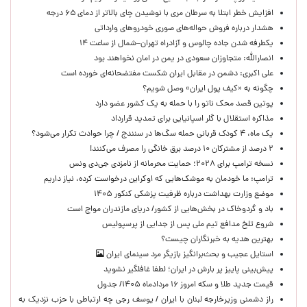
افزایش خطر ابتلا به سرطان مری با نوشیدن چای بالاتر از دمای ۶۵ درجه
هشدار درباره فروش حواله‌های صوری خودروهای وارداتی
یکطرفه شدن جاده چالوس و آزادراه تهران–شمال از ساعت ۱۴
انصارالله: متجاوزان سعودی در یمن در امان نخواهند بود
علی اکبری: دشمن در مقابل ایران شکست مفتضحانه‌ای خورده است
چگونه به «کیف پول ایران» وصل شویم؟
پوتین قصد محک ناتو را با حمله به یک کشور عضو دارد
مذاکره استقلال با گلر اسپانیایی برای تمدید قرارداد
یک ماه، ۴ کودک قربانی حمله سگ‌ها در سنندج / چرا حوادث تکرار می‌شود؟
۲ درصد از مشترکان ۱۰ درصد برق خانگی را مصرف می‌کنند!
نسخه ترامپ برای ۲۰۲۸؛ حمایت محرمانه از نامزدی جی‌دی ونس
ترامپ: ما خودمان به موشک‌هایی که اوکراین درخواست کرده، نیاز داریم
موضع وزارت بهداشت درباره ظرفیت پزشکی کنکور ۱۴۰۵
باد و گردوخاک در بخش‌هایی از کشور/ دریای مازندران مواج است
شروع تلخ مدافع تیم ملی پس از جدایی از پرسپولیس
بهترین هدیه به خبرنگاران چیست؟
استایل عجیب و بحث‌برانگیز بازیگر مرد سینمای ایران
پیش‌بینی پاییز پر بارش در ایران؛ لطفا غافلگیر نشوید
قیمت جدید طلا و سکه امروز ۱۶ مردادماه ۱۴۰۵/ جدول
راز دشمنی وزیرخارجه لبنان با ایران / یوسف رجی چه ارتباطی با حزب نزدیک به