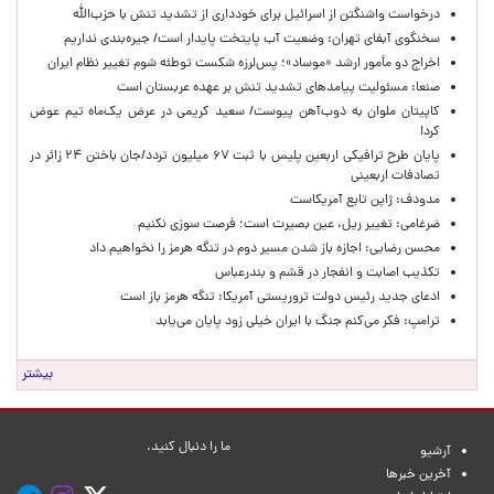
درخواست واشنگتن از اسرائیل برای خودداری از تشدید تنش با حزب‌الله
سخنگوی آبفای تهران: وضعیت آب پایتخت پایدار است/ جیره‌بندی نداریم
اخراج دو مأمور ارشد «موساد»؛ پس‌لرزه شکست توطئه شوم تغییر نظام ایران
صنعا: مسئولیت پیامدهای تشدید تنش بر عهده عربستان است
کاپیتان ملوان به ذوب‌آهن پیوست/ سعید کریمی در عرض یک‌ماه تیم عوض
کرد!
پایان طرح ترافیکی اربعین پلیس با ثبت ۶۷ میلیون تردد/جان باختن ۲۴ زائر در
تصادفات اربعینی
مدودف: ژاپن تابع آمریکاست
ضرغامی: تغییر ریل، عین بصیرت است؛ فرصت سوزی نکنیم
محسن رضایی: اجازه باز شدن مسیر دوم در تنگه هرمز را نخواهیم داد
تکذیب اصابت و انفجار در قشم و بندرعباس
ادعای جدید رئیس دولت تروریستی آمریکا: تنگه هرمز باز است
ترامپ: فکر می‌کنم جنگ با ایران خیلی زود پایان می‌یابد
بیشتر
ما را دنبال کنید.
آرشیو
آخرین خبرها