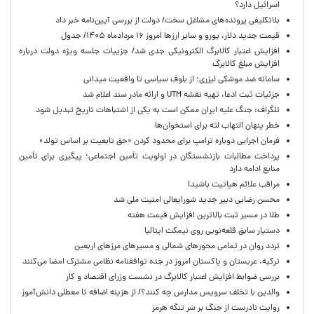
اسرائیل دارد؟
بلاتکلیفی پرونده‌های مشاغل سخت/ دولت از بررسی آیین‌نامه خبر داد
قیمت جدید دلار، یورو و سایر ارزها امروز ۱۶ مردادماه ۱۴۰۵/ جدول
افزایش اعتبار کالابرگ الکترونیکی جدی شد/ جزییات جلسه ویژه دولت درباره
افزایش مبلغ کالابرگ
سامانه ضد موشکی لیزری؛ از بلوف سیاسی تا واقعیت میدانی
جزئیات ثبت ادعا، تهیه نقشه UTM و ارائه مادر سند اعلام شد
تلگراف: جنگ علیه ایران ممکن است به یکی از اشتباهات تاریخ تبدیل شود
خطر پنهان التهاب لثه برای استخوان‌ها
فرمان اجرایی دوباره ترامپ برای محدود کردن «حق تابعیت بر اساس تولد»
پرداخت مطالبات بازنشستگان در اولویت تأمین اجتماعی؛ پیگیری برای تأمین
منابع ادامه دارد
مراقب علائم هپاتیت باشید!
محسن رضایی دبیر جدید شورایعالی امنیت ملی شد
طلا در مسیر ثبت بالاترین افزایش قیمت هفته
دستیار سابق قلعه‌نویی روی نیمکت ایتالیا
تردد روان در تمامی محورهای شمالی و مسیرهای مرزهای اربعین
ترکیه، عربستان و پاکستان امروز در جده توافقنامه نظامی مشترک امضا می‌کنند
بررسی ضوابط افزایش اعتبار کالابرگ در نشست وزرای اقتصاد و کار
والدین با تخلف سرویس مدارس چه کنند؟/ از هزینه اضافه تا معطلی دانش‌آموز
روایت نادرست از جنگ بر سَر تنگه هرمز