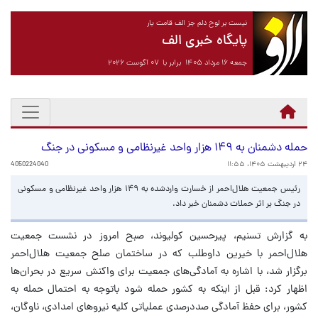
نیست بر لوح دلم جز الف قامت یار
پایگاه خبری الف
جمعه ۱۶ مرداد ۱۴۰۵ برابر با ۰۷ آگوست ۲۰۲۶
حمله دشمنان به ۱۴۹ هزار واحد غیرنظامی و مسکونی در جنگ
۲۴ اردیبهشت ۱۴۰۵، ۱۱:۵۵
4050224040
رئیس جمعیت هلال‌احمر از خسارت واردشده به ۱۴۹ هزار واحد غیرنظامی و مسکونی
در جنگ بر اثر حملات دشمنان خبر داد.
به گزارش تسنیم، پیرحسین کولیوند، صبح امروز در نشست جمعیت
هلال‌احمر با خیرین داوطلب که در ساختمان صلح جمعیت هلال‌احمر
برگزار شد، با اشاره به آمادگی‌های جمعیت برای واکنش سریع در بحران‌ها
اظهار کرد: قبل از اینکه به کشور حمله شود باتوجه به احتمال حمله به
کشور، برای حفظ آمادگی صددرصدی عملیاتی کلیه نیروهای امدادی، ناوگان،