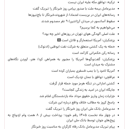
ترکیه: توافق مکه علیه ایران نیست
مدیرعامل بیمه ملت با صدور پیامی روز خبرنگار را تبریک گفت
رسانه‌های ایران در بن‌بست اعتماد/ از شهروندخبرنگار تا باج‌نیوزها
سقوط آسانسور در میدان آرژانتین/ ۹ نفر مصدوم شدند
می‌خواهیم به کجا برسیم؟
علت اصلی آلودگی هوای تهران در روزهای اخیر چه بود؟
پزشکیان: آمریکا استعمارگر و قاتل است
حمله به یک کشتی متعلق به شرکت نفت ابوظبی (ادنوک)
رسانه رکن حکمرانی کارآمد است
پزشکیان: گفت‌وگوها آمریکا را مجبور به همراهی کرد/ هنر، آوردن نگاه‌های
مشترک به میدان است
آمریکا لامرد را با بمب فسفری بمباران کرده است
عراقچی: توافق با عمان نزدیک است
کشتی اماراتی در تنگه هرمز مورد حمله قرار گرفت
جایگاه ایران در امید به زندگی کجاست؟
جزئیات زمان واریز حقوق مرداد ماه بازنشستگان اعلام شد
پاسخ کروز به مطالب خلاف واقع درباره این شرکت
مدیرعامل بانک ملی ایران روز خبرنگار را تبریک گفت
در چهار ماه نخست ۱۴۰۵ رقم خورد؛ پرداخت بیش از ۸ همت وام ازدواج به
زوج‌های جوان توسط بانک ملی ایران
پیام تبریک مدیرعامل بانک رفاه کارگران به مناسبت روز خبرنگار