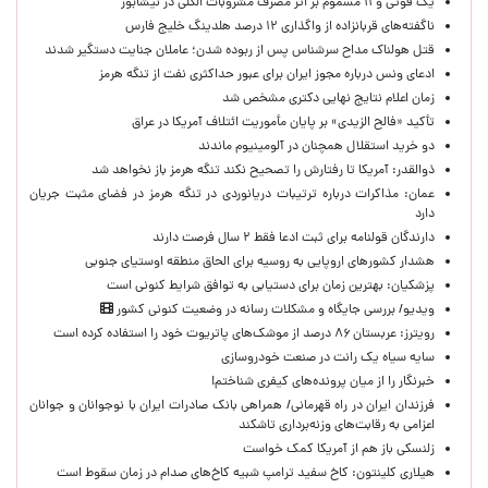
یک فوتی و ۱۱ مسموم بر اثر مصرف مشروبات الکلی در نیشابور
ناگفته‌های قربانزاده از واگذاری ۱۲ درصد هلدینگ خلیج فارس
قتل هولناک مداح سرشناس پس از ربوده شدن؛ عاملان جنایت دستگیر شدند
ادعای ونس درباره مجوز ایران برای عبور حداکثری نفت از تنگه هرمز
زمان اعلام نتایج نهایی دکتری مشخص شد
تأکید «فالح الزیدی» بر پایان مأموریت ائتلاف آمریکا در عراق
دو خرید استقلال همچنان در آلومینیوم ماندند
ذوالقدر: آمریکا تا رفتارش را تصحیح نکند تنگه هرمز باز نخواهد شد
عمان: مذاکرات درباره ترتیبات دریانوردی در تنگه هرمز در فضای مثبت جریان
دارد
دارندگان قولنامه برای ثبت ادعا فقط ۲ سال فرصت دارند
هشدار کشورهای اروپایی به روسیه برای الحاق منطقه اوستیای جنوبی
پزشکیان‌: بهترین زمان برای دستیابی به توافق شرایط کنونی است
ویدیو/ بررسی جایگاه و مشکلات رسانه در وضعیت کنونی کشور
رویترز: عربستان ۸۶ درصد از موشک‌های پاتریوت خود را استفاده کرده است
سایه سیاه یک رانت در صنعت خودروسازی
خبرنگار را از میان پرونده‌های کیفری شناختم!
​فرزندان ایران در راه قهرمانی/ همراهی بانک صادرات ایران با نوجوانان و جوانان
اعزامی به رقابت‌های وزنه‌برداری تاشکند
زلنسکی باز هم از آمریکا کمک خواست
هیلاری کلینتون: کاخ سفید ترامپ شبیه کاخ‌های صدام در زمان سقوط است