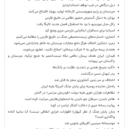
دبل درگاهی در شب توقف استانداردلیژ
صربستان و رژیم صهیونیستی کارخانه تولید پهپاد افتتاح می‌کنند
یونان به دنبال گسترش حضور نظامی در خلیج فارس
رئال مدل مورینیو با برد به استقبال فصل جدید لالیگا رفت
اسپانیا برای مسافران ایتالیایی بازرسی مرزی وضع کرد
انصاری: خسارت‌های زیست‌محیطی جنگ در خلیج فارس را مطالبه‌ می‌کنیم
یمن: تشکیل ائتلاف هرگز مانع مجازات عربستان به خاطر جنایاتش نمی‌شود
هشدار بیمه مرکزی به ۸ شرکت بیمه‌ای؛ اصلاح نکنید، تعلیق می‌شوید
فیدان: ایران هدف پیمان دفاعی مکه نیست/مصر به جمع ترکیه، عربستان و
پاکستان می پیوندد
تاکید صریح همتی بر تشدید نظارت بر بانک‌ها
پدر لیونل مسی درگذشت
اختلاف بر سر زمین کشاورزی منجر به قتل شد
راه‌حل نماینده روسیه برای پایان جنگ آمریکا علیه ایران
تظاهرات هزاران نفری علیه دولت «فردریش مرتس» در آلمان
هانتر بایدن: سرطان جو بایدن به استخوان‌هایش سرایت کرده است
روایت رسانه عبری از دخالت آشکار ترامپ در کوبا
زمان پایان جنگ از نظر کیهان/ اظهارات خرازی اتفاقی نیست/ آیا سایپا آماده
واگذاری است؟
موسیمانه سرمربی آفریقای جنوبی شد