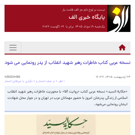
نیست بر لوح دلم جز الف قامت یار
پایگاه خبری الف
یک‌شنبه ۱۸ مرداد ۱۴۰۵ برابر با ۰۹ آگوست ۲۰۲۶
نسخه عربی کتاب خاطرات رهبر شهید انقلاب از پدر رونمایی می شود
۲۴ اردیبهشت ۱۴۰۵، ۱۲:۳۸
4050224066
۱ نظر، ۰ در صف انتشار و ۰ تکراری یا غیرقابل انتشار
«حکایة السید» نسخه عربی کتاب «روایت آقا» با محوریت خاطرات رهبر شهید انقلاب
اسلامی از زندگی پدرشان امروز با حضور مهمانان عرب‌ در تهران و در جوار محل شهادت
ایشان رونمایی می‌شود.