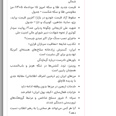
شمالی
قیمت جدید طلا و سکه امروز ۱۵ مردادماه ۱۴۰۵/ مرز
مقاومتی طلا و سکه شکست + جدول
سقوط آزاد قیمت خودرو در بازار/ آخرین قیمت پراید،
پژو، ساینا، شاهین، کوییک و تارا + جدول
شهید علی لاریجانی چگونه ردیابی شد؟/ روایت سردار
کوثری از نحوه شهادت دبیر شورای عالی امنیت ملی
ماجرای نصب سنگ مزار اکبر عبدی چیست؟
تکذیب شایعه «معافیت سربازان فراری»
ایران: گسترش زرادخانه سلاح‌های هسته‌ای آمریکا
تهدیدی برای کل بشریت است
باورهای نادرست درباره گرمازدگی
رویترز: تردد کشتی‌ها در تنگه هرمز و باب‌المندب
همچنان پایین است
مرزهای ایران زیر ذره‌بین اشراف اطلاعاتی/ مقابله جدی
با پدیده قاچاق
خدمات اربعین در مرزها بدون وقفه ادامه دارد
جزئیات فعال‌سازی «کیف پول ایران» اعلام شد
سپاه: ۸ شرور مسلح شاخص و مرتبط گروهک‌های
تروریستی دستگیر شدند
آیا هر کس می‌تواند هر سخنی را به رهبر انقلاب نسبت
دهد؟