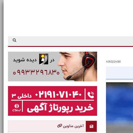
4050224081
آخرین عناوین