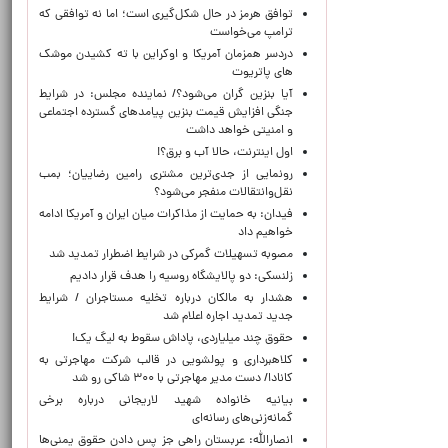
توافق هرمز در حال شکل‌گیری است؛ اما نه توافقی که
ترامپ می‌خواست
دردسر همزمان آمریکا و اوکراین با ته کشیدن موشک
های پاتریوت
آیا بنزین گران می‌شود؟/ نماینده مجلس: در شرایط
جنگی افزایش قیمت بنزین پیامدهای گسترده اجتماعی
و امنیتی خواهد داشت
اول اینترنت، حالا آب و برق؟!
رونمایی از جدی‌ترین مشتری رامین رضاییان؛ بمب
نقل‌وانتقالات منفجر می‌شود؟
فیدان: به حمایت از مذاکرات میان ایران و آمریکا ادامه
خواهیم داد
مصوبه تسهیلات گمرکی در شرایط اضطرار تمدید شد
زلنسکی: دو پالایشگاه روسیه را هدف قرار دادیم
هشدار به مالکان درباره تخلیه مستاجران / شرایط
جدید تمدید اجاره اعلام شد
حقوق چند میلیاردی، پاداش سقوط به لیگ یک!
کلاهبرداری و پولشویی در قالب شرکت مهاجرتی به
کانادا/ دست مدیر مهاجرتی با ۳۰۰ شاکی رو شد
بیانیه خانواده شهید لاریجانی درباره برخی
گمانه‌زنی‌های رسانه‌ای
انصارالله: عربستان راهی جز پس دادن حقوق یمنی‌ها