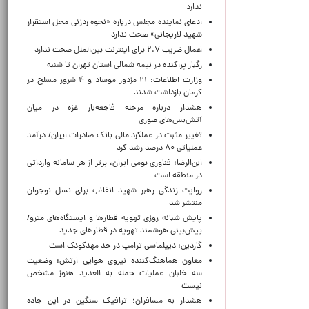
ندارد
ادعای نماینده مجلس درباره «نحوه ردزنی محل استقرار
شهید لاریجانی» صحت ندارد
اعمال ضریب ۲.۷ برای اینترنت بین‌الملل صحت ندارد
رگبار پراکنده در نیمه شمالی استان تهران تا شنبه
وزارت اطلاعات: ۲۱ مزدور موساد و ۴ شرور مسلح در
کرمان بازداشت شدند
هشدار درباره مرحله فاجعه‌بار غزه در میان
آتش‌بس‌های صوری
تغییر مثبت در عملکرد مالی بانک صادرات ایران/ درآمد
عملیاتی ۸۰ درصد رشد کرد
ابن‌الرضا: فناوری بومی ایران، برتر از هر سامانه وارداتی
در منطقه است
روایت زندگی رهبر شهید انقلاب برای نسل نوجوان
منتشر شد
پایش شبانه روزی تهویه قطارها و ایستگاه‌های مترو/
پیش‌بینی هوشمند تهویه در قطارهای جدید
گاردین: دیپلماسی ترامپ در حد مهدکودک است
معاون هماهنگ‌کننده نیروی هوایی ارتش: وضعیت
سه خلبان عملیات حمله به العدید هنوز مشخص
نیست
هشدار به مسافران؛ ترافیک سنگین در این جاده