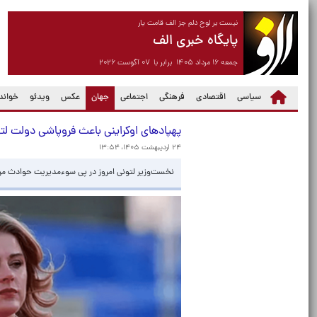
نیست بر لوح دلم جز الف قامت یار
پایگاه خبری الف
جمعه ۱۶ مرداد ۱۴۰۵ برابر با ۰۷ آگوست ۲۰۲۶
(current)
سیاسی
اقتصادی
فرهنگی
اجتماعی
جهان
عکس
ویدئو
خواندن
پهپادهای اوکراینی باعث فروپاشی دولت لت
۲۴ اردیبهشت ۱۴۰۵، ۱۳:۵۴
نخست‌وزیر لتونی امروز در پی سوءمدیریت حوادث مرتب