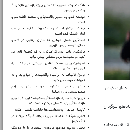
بانک تجارت، تأمین‌کننده مالی پروژه بازسازی فازهای ۴
و ۵ پارس جنوبی
توسعه فناوری، مسیر رقابت‌پذیری صنعت قطعه‌سازی
است
یونیفل: ارتش اسرائیل در یک روز ۱۱۳ توپ به جنوب
لبنان شلیک کرده است
دستگیری عامل توهین به زائران اربعین در فضای
مجازی توسط پلیس قزوین
پزشکیان: باید افراد کارآمدتر را به کار گرفت/ کاری می
کنیم در معیشت مردم مشکلی پیش نیاید
آسوشیتدپرس: صدها نظامی آمریکایی در جنگ علیه
ایران ضربه مغزی شده‌اند
پاسخ قالیباف به ترامپ: واقعیت‌ها را بپذیرید و به
تعهدات خود عمل کنید
پایان بی‌نتیجه مذاکرات دولت لبنان و رژیم
، حمایت خود را
صهیونیستی در رم ایتالیا
فوری؛ شرط جدید بازنشستگی اعلام شد/ این افراد برای
بازنشستگی باید ۵ سال بیشتر خدمت کنند
پادهای سرگردان
کاپیتان سابق از پرسپولیسی‌ها حلالیت طلبید + عکس
ادعای شبکه «الحدث» درباره ایجاد گذرگاه موقت در
تنگه هرمز
ئتلاف سه‌جانبه
یحیی سریع: مواضع مزدوران سعودی را با موشک