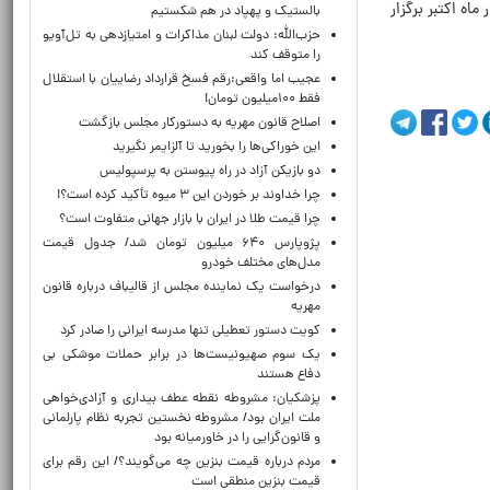
ه اکتبر برگزار
بالستیک و پهپاد در هم شکستیم
حزب‌الله: دولت لبنان مذاکرات و امتیازدهی به تل‌آویو
را متوقف کند
عجیب اما واقعی:رقم فسخ قرارداد رضاییان با استقلال
فقط ۱۰۰میلیون تومان!
اصلاح قانون مهریه به دستورکار مجلس بازگشت
این خوراکی‌ها را بخورید تا آلزایمر نگیرید
دو بازیکن آزاد در راه پیوستن به پرسپولیس
چرا خداوند بر خوردن این ۳ میوه تأکید کرده است؟!
چرا قیمت طلا در ایران با بازار جهانی متفاوت است؟
پژوپارس ۶۴۰ میلیون تومان شد/ جدول قیمت
مدل‌های مختلف خودرو
درخواست یک نماینده مجلس از قالیباف درباره قانون
مهریه
کویت دستور تعطیلی تنها مدرسه ایرانی را صادر کرد
یک‌ سوم صهیونیست‌ها در برابر حملات موشکی بی
دفاع هستند
پزشکیان: مشروطه نقطه عطف بیداری و آزادی‌خواهی
ملت ایران بود/ مشروطه نخستین تجربه نظام پارلمانی
و قانون‌گرایی را در خاورمیانه بود
مردم درباره قیمت بنزین چه می‌گویند؟/ این رقم برای
قیمت بنزین منطقی است