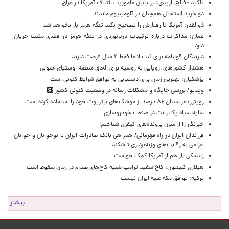
تأکید «فالح الزیدی» بر پایان مأموریت ائتلاف آمریکا در عراق
دو خرید استقلال همچنان در آلومینیوم ماندند
ذوالقدر: آمریکا تا رفتارش را تصحیح نکند تنگه هرمز باز نخواهد شد
عمان: مذاکرات درباره ترتیبات دریانوردی در تنگه هرمز در فضای مثبت جریان
دارد
دارندگان قولنامه برای ثبت ادعا فقط ۲ سال فرصت دارند
هشدار کشورهای اروپایی به روسیه برای الحاق منطقه اوستیای جنوبی
پزشکیان‌: بهترین زمان برای دستیابی به توافق شرایط کنونی است
ویدیو/ بررسی جایگاه و مشکلات رسانه در وضعیت کنونی کشور
رویترز: عربستان ۸۶ درصد از موشک‌های پاتریوت خود را استفاده کرده است
سایه سیاه یک رانت در صنعت خودروسازی
خبرنگار را از میان پرونده‌های کیفری شناختم!
​فرزندان ایران در راه قهرمانی/ همراهی بانک صادرات ایران با نوجوانان و جوانان
اعزامی به رقابت‌های وزنه‌برداری تاشکند
زلنسکی باز هم از آمریکا کمک خواست
هیلاری کلینتون: کاخ سفید ترامپ شبیه کاخ‌های صدام در زمان سقوط است
ترکیه: توافق مکه علیه ایران نیست
بیشتر