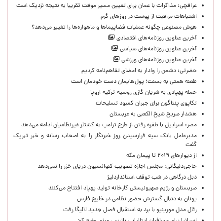
عراقچی: مذاکرات با عمان برای تعیین مسیر موقت تقریبا به نتیجه نزدیک است
اشتباهات مراقبت از پوست در روزهای گرم
هوش مصنوعی چگونه عملیات فضاپیماها و ماهواره‌ها را تغییر می‌دهد؟
آخرین عناوین روزنامه‌های اقتصادی
آخرین عناوین روزنامه‌های سیاسی
آخرین عناوین روزنامه‌های ورزشی
حضرتی: دشمن را وادار به امضای تفاهم‌نامه کردیم
طعنه همتی به بسنت؛ پول‌هایمان دست خودمان است
حمله پهپادی به شریان گازی روسیه-ترکیه-اروپا
تکاپوی پنتاگون برای جبران کمبود تسلیحات
هشدار صریح شیخ الکعبی به عربستان
مصر: اسراییل با طفره رفتن از طرح ترامپ به کشتار غیرنظامیان ادامه می‌دهد
مدیرعامل بانک سپه فرارسیدن روز خبرنگار را به اصحاب رسانه و خبر تبریک
گفت
از دیوارهای ۲۰۱۹ تا پیمان مکه
حاجی‌دلیگانی: مجلس اجازه تصویب کنوانسیون دریای خزر را نمی‌دهد
دبل درگاهی در شب توقف استانداردلیژ
صربستان و رژیم صهیونیستی کارخانه تولید پهپاد افتتاح می‌کنند
یونان به دنبال گسترش حضور نظامی در خلیج فارس
رئال مدل مورینیو با برد به استقبال فصل جدید لالیگا رفت