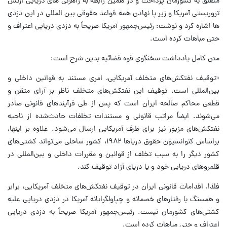
متعلق به کشورمان پرداخت و در همین رابطه به راهزنی های دریایی ارتش
تروریستی آمریکا و زیر پا نهادن همه قواعد حقوقی بین المللی در این دزدی
ها اشاره کرد و نوشت: رئیس‌جمهور آمریکا صریحاً به دزدی دریایی اعتراف و
حتی مباهات کرده است.
متن کامل یادداشت سخنگوی قوه قضائیه بدین شرح است:
«توقیف نفتکش‌های متخلف آمریکایی، امری مستند به قوانین داخلی و
بین‌المللی است. توقیف این نفتکش‌های متخلف ناظر بر آرای متقن و
قطعی محاکم صالحه ایران است که پس از طی فرآیندهای قانونی صادر
می‌شوند. ایضاً مراتب قانونی و مستندات تخلفات حادث‌شده از ناحیه
نفتکش‌های مزبور نیز برای طرف آمریکایی ارسال می‌شود. علاوه بر اینها،
براساس کنوانسیون حقوق دریاها ۱۹۸۲، کشور ساحلی می‌تواند کشتی‌های
کشور دیگر را به سبب تخلف از قوانین و مقررات داخلی و بین‌المللی در
قلمروهای دریایی خود و یا دریای آزاد توقیف کند.
فلذا، اقدامات قانونی ایران در توقیف نفتکش‌های متخلف آمریکایی، برابر
و همسنگ با رفتارهای خصمانه و چپاولگرایانه آمریکا در دزدی دریایی علیه
کشتی‌های کشورمان نیست. رئیس‌جمهور آمریکا صریحاً به دزدی دریایی
اعتراف و حتی مباهات کرده است.