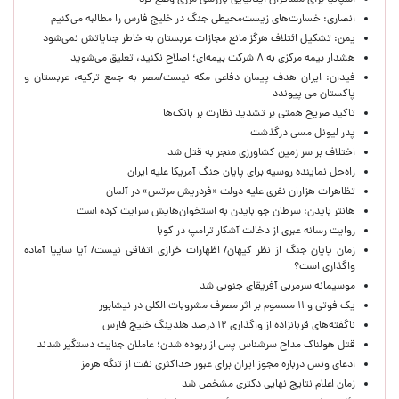
اسپانیا برای مسافران ایتالیایی بازرسی مرزی وضع کرد
انصاری: خسارت‌های زیست‌محیطی جنگ در خلیج فارس را مطالبه‌ می‌کنیم
یمن: تشکیل ائتلاف هرگز مانع مجازات عربستان به خاطر جنایاتش نمی‌شود
هشدار بیمه مرکزی به ۸ شرکت بیمه‌ای؛ اصلاح نکنید، تعلیق می‌شوید
فیدان: ایران هدف پیمان دفاعی مکه نیست/مصر به جمع ترکیه، عربستان و
پاکستان می پیوندد
تاکید صریح همتی بر تشدید نظارت بر بانک‌ها
پدر لیونل مسی درگذشت
اختلاف بر سر زمین کشاورزی منجر به قتل شد
راه‌حل نماینده روسیه برای پایان جنگ آمریکا علیه ایران
تظاهرات هزاران نفری علیه دولت «فردریش مرتس» در آلمان
هانتر بایدن: سرطان جو بایدن به استخوان‌هایش سرایت کرده است
روایت رسانه عبری از دخالت آشکار ترامپ در کوبا
زمان پایان جنگ از نظر کیهان/ اظهارات خرازی اتفاقی نیست/ آیا سایپا آماده
واگذاری است؟
موسیمانه سرمربی آفریقای جنوبی شد
یک فوتی و ۱۱ مسموم بر اثر مصرف مشروبات الکلی در نیشابور
ناگفته‌های قربانزاده از واگذاری ۱۲ درصد هلدینگ خلیج فارس
قتل هولناک مداح سرشناس پس از ربوده شدن؛ عاملان جنایت دستگیر شدند
ادعای ونس درباره مجوز ایران برای عبور حداکثری نفت از تنگه هرمز
زمان اعلام نتایج نهایی دکتری مشخص شد