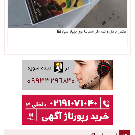
عکس یامال و تیم ملی اسپانیا روی پهپاد سپاه