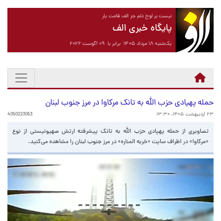
نیست بر لوح دلم جز الف قامت یار
پایگاه خبری الف
یک‌شنبه ۱۸ مرداد ۱۴۰۵ برابر با ۰۹ آگوست ۲۰۲۶
حمله پهپادی حزب الله به تانک مرکاوا در مرز جنوب لبنان
۲۳ اردیبهشت ۱۴۰۵، ۱۳:۳۰
4050223053
تصاویری از حمله پهپادی حزب الله به تانک پیشرفته ارتش صهیونیستی از نوع
«مرکاوا» در اطراف سایت «خربه المناره» در مرز جنوب لبنان را مشاهده می‌کنید.