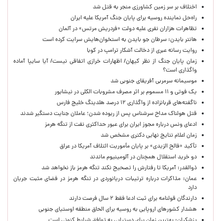
اختلاف بر سر زمین کشاورزی منجر به قتل شد
راه‌حل نماینده روسیه برای پایان جنگ آمریکا علیه ایران
تظاهرات هزاران نفری علیه دولت «فردریش مرتس» در آلمان
هانتر بایدن: سرطان جو بایدن به استخوان‌هایش سرایت کرده است
روایت رسانه عبری از دخالت آشکار ترامپ در کوبا
زمان پایان جنگ از نظر کیهان/ اظهارات خرازی اتفاقی نیست/ آیا سایپا آماده
واگذاری است؟
موسیمانه سرمربی آفریقای جنوبی شد
یک فوتی و ۱۱ مسموم بر اثر مصرف مشروبات الکلی در نیشابور
ناگفته‌های قربانزاده از واگذاری ۱۲ درصد هلدینگ خلیج فارس
قتل هولناک مداح سرشناس پس از ربوده شدن؛ عاملان جنایت دستگیر شدند
ادعای ونس درباره مجوز ایران برای عبور حداکثری نفت از تنگه هرمز
زمان اعلام نتایج نهایی دکتری مشخص شد
تأکید «فالح الزیدی» بر پایان مأموریت ائتلاف آمریکا در عراق
دو خرید استقلال همچنان در آلومینیوم ماندند
ذوالقدر: آمریکا تا رفتارش را تصحیح نکند تنگه هرمز باز نخواهد شد
عمان: مذاکرات درباره ترتیبات دریانوردی در تنگه هرمز در فضای مثبت جریان
دارد
دارندگان قولنامه برای ثبت ادعا فقط ۲ سال فرصت دارند
هشدار کشورهای اروپایی به روسیه برای الحاق منطقه اوستیای جنوبی
پزشکیان‌: بهترین زمان برای دستیابی به توافق شرایط کنونی است