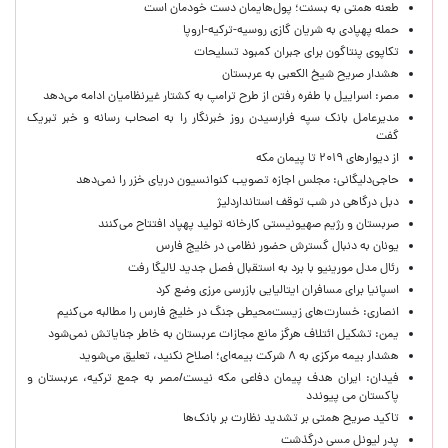
طعنه همتی به بسنت؛ پول‌هایمان دست خودمان است
حمله پهپادی به شریان گازی روسیه-ترکیه-اروپا
تکاپوی پنتاگون برای جبران کمبود تسلیحات
هشدار صریح شیخ الکعبی به عربستان
مصر: اسراییل با طفره رفتن از طرح ترامپ به کشتار غیرنظامیان ادامه می‌دهد
مدیرعامل بانک سپه فرارسیدن روز خبرنگار را به اصحاب رسانه و خبر تبریک
گفت
از دیوارهای ۲۰۱۹ تا پیمان مکه
حاجی‌دلیگانی: مجلس اجازه تصویب کنوانسیون دریای خزر را نمی‌دهد
دبل درگاهی در شب توقف استانداردلیژ
صربستان و رژیم صهیونیستی کارخانه تولید پهپاد افتتاح می‌کنند
یونان به دنبال گسترش حضور نظامی در خلیج فارس
رئال مدل مورینیو با برد به استقبال فصل جدید لالیگا رفت
اسپانیا برای مسافران ایتالیایی بازرسی مرزی وضع کرد
انصاری: خسارت‌های زیست‌محیطی جنگ در خلیج فارس را مطالبه‌ می‌کنیم
یمن: تشکیل ائتلاف هرگز مانع مجازات عربستان به خاطر جنایاتش نمی‌شود
هشدار بیمه مرکزی به ۸ شرکت بیمه‌ای؛ اصلاح نکنید، تعلیق می‌شوید
فیدان: ایران هدف پیمان دفاعی مکه نیست/مصر به جمع ترکیه، عربستان و
پاکستان می پیوندد
تاکید صریح همتی بر تشدید نظارت بر بانک‌ها
پدر لیونل مسی درگذشت