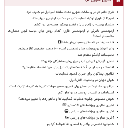
آخرین عناوین
طرح نتانیاهو برای ساخت شهری تحت سلطه اسرائیل در جنوب غزه
آمریکا از طریق ترکیه تسلیحات و مهمات به اوکراین می‌فرستد
هشدار روسیه به ژاپن درباره تغییر رویکرد هسته‌ای این کشور
ارتودنسی نامرئی یا ارتودنسی فلزی؛ کدام روش برای مرتب کردن دندان‌ها
مناسب‌تر است؟
قله دماوند در تابستان سفیدپوش شد!
وزیر آموزش‌وپرورش: سال تحصیلی آینده ۱۰۰ درصد حضوری آغاز می‌شود
تاسیسات آرامکو منفجر شد
عامل افزایش قبوض آب و برق برخی مشترکان چه بود؟
اقتصاد در میدان جنگ؛ نسخه‌های تعدیل یا راهبرد اقتصاد مقاومتی؟
تکاپوی پنتاگون برای جبران کمبود تسلیحات
هوای تهران در وضعیت قابل‌قبول
عراقچی: مذاکرات با عمان برای تعیین مسیر موقت تقریبا به نتیجه نزدیک است
اشتباهات مراقبت از پوست در روزهای گرم
هوش مصنوعی چگونه عملیات فضاپیماها و ماهواره‌ها را تغییر می‌دهد؟
آخرین عناوین روزنامه‌های اقتصادی
آخرین عناوین روزنامه‌های سیاسی
آخرین عناوین روزنامه‌های ورزشی
حضرتی: دشمن را وادار به امضای تفاهم‌نامه کردیم