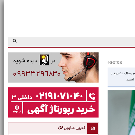
4050313083
ی برگزاری باشکوه مراسم وداع، تشییع و
ر است.
آخرین عناوین