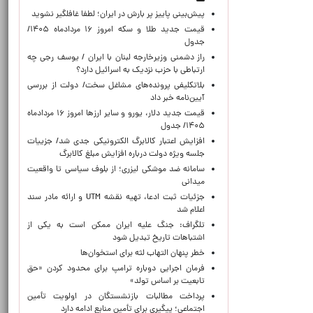
پیش‌بینی پاییز پر بارش در ایران؛ لطفا غافلگیر نشوید
قیمت جدید طلا و سکه امروز ۱۶ مردادماه ۱۴۰۵/
جدول
راز دشمنی وزیرخارجه لبنان با ایران / یوسف رجی چه
ارتباطی با حزب نزدیک به اسرائیل دارد؟
بلاتکلیفی پرونده‌های مشاغل سخت/ دولت از بررسی
آیین‌نامه خبر داد
قیمت جدید دلار، یورو و سایر ارزها امروز ۱۶ مردادماه
۱۴۰۵/ جدول
افزایش اعتبار کالابرگ الکترونیکی جدی شد/ جزییات
جلسه ویژه دولت درباره افزایش مبلغ کالابرگ
سامانه ضد موشکی لیزری؛ از بلوف سیاسی تا واقعیت
میدانی
جزئیات ثبت ادعا، تهیه نقشه UTM و ارائه مادر سند
اعلام شد
تلگراف: جنگ علیه ایران ممکن است به یکی از
اشتباهات تاریخ تبدیل شود
خطر پنهان التهاب لثه برای استخوان‌ها
فرمان اجرایی دوباره ترامپ برای محدود کردن «حق
تابعیت بر اساس تولد»
پرداخت مطالبات بازنشستگان در اولویت تأمین
اجتماعی؛ پیگیری برای تأمین منابع ادامه دارد