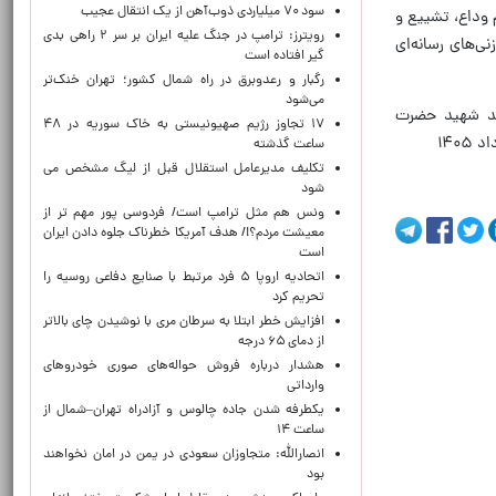
سود ۷۰ میلیاردی ذوب‌آهن از یک انتقال عجیب
م وداع، تشییع و
رویترز: ترامپ در جنگ علیه ایران بر سر ۲ راهی بدی
ی‌های رسانه‌ای
گیر افتاده است
رگبار و رعدوبرق در راه شمال کشور؛ تهران خنک‌تر
می‌شود
اهد شهید حضرت
۱۷ تجاوز رژیم صهیونیستی به خاک سوریه در ۴۸
ساعت گذشته
تکلیف مدیرعامل استقلال قبل از لیگ مشخص می
شود
ونس هم مثل ترامپ است/ فردوسی پور مهم تر از
معیشت مردم؟!/ هدف آمریکا خطرناک جلوه دادن ایران
است
اتحادیه اروپا ۵ فرد مرتبط با صنایع دفاعی روسیه را
تحریم کرد
افزایش خطر ابتلا به سرطان مری با نوشیدن چای بالاتر
از دمای ۶۵ درجه
هشدار درباره فروش حواله‌های صوری خودروهای
وارداتی
یکطرفه شدن جاده چالوس و آزادراه تهران–شمال از
ساعت ۱۴
انصارالله: متجاوزان سعودی در یمن در امان نخواهند
بود