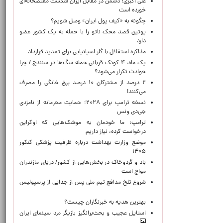
علی اکبری: دشمن در مقابل ایران شکست مفتضحانه‌ای
خورده است
چگونه به «کیف پول ایران» وصل شویم؟
پوتین قصد محک ناتو را با حمله به یک کشور عضو
دارد
مذاکره استقلال با گلر اسپانیایی برای تمدید قرارداد
یک ماه، ۴ کودک قربانی حمله سگ‌ها در سنندج / چرا
حوادث تکرار می‌شود؟
۲ درصد از مشترکان ۱۰ درصد برق خانگی را مصرف
می‌کنند!
نسخه ترامپ برای ۲۰۲۸؛ حمایت محرمانه از نامزدی
جی‌دی ونس
ترامپ: ما خودمان به موشک‌هایی که اوکراین
درخواست کرده، نیاز داریم
موضع وزارت بهداشت درباره ظرفیت پزشکی کنکور
۱۴۰۵
باد و گردوخاک در بخش‌هایی از کشور/ دریای مازندران
مواج است
شروع تلخ مدافع تیم ملی پس از جدایی از پرسپولیس
بهترین هدیه به خبرنگاران چیست؟
استایل عجیب و بحث‌برانگیز بازیگر مرد سینمای ایران