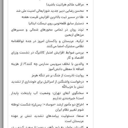
مراقب علائم هپاتیت باشید!
محسن رضایی دبیر جدید شورایعالی امنیت ملی شد
طلا در مسیر ثبت بالاترین افزایش قیمت هفته
دستیار سابق قلعه‌نویی روی نیمکت ایتالیا
تردد روان در تمامی محورهای شمالی و مسیرهای
مرزهای اربعین
ترکیه، عربستان و پاکستان امروز در جده توافقنامه
نظامی مشترک امضا می‌کنند
بررسی ضوابط افزایش اعتبار کالابرگ در نشست وزرای
اقتصاد و کار
والدین با تخلف سرویس مدارس چه کنند؟/ از هزینه
اضافه تا معطلی دانش‌آموز
روایت نادرست از جنگ بر سَر تنگه هرمز
درخواست واشنگتن از اسرائیل برای خودداری از تشدید
تنش با حزب‌الله
سخنگوی آبفای تهران: وضعیت آب پایتخت پایدار
است/ جیره‌بندی نداریم
اخراج دو مأمور ارشد «موساد»؛ پس‌لرزه شکست توطئه
شوم تغییر نظام ایران
صنعا: مسئولیت پیامدهای تشدید تنش بر عهده
عربستان است
کاپیتان ملوان به ذوب‌آهن پیوست/ سعید کریمی در