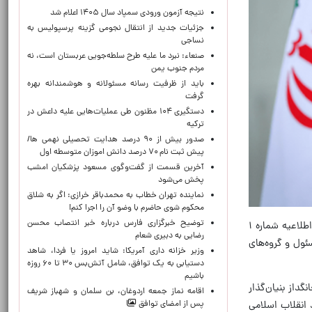
نتیجه آزمون ورودی سمپاد سال ۱۴۰۵ اعلام شد
جزئیات جدید از انتقال نجومی گزینه پرسپولیس به
نساجی
صنعاء: نبرد ما علیه طرح سلطه‌جویی عربستان است، نه
مردم جنوب یمن
باید از ظرفیت رسانه مسئولانه و هوشمندانه بهره
گرفت
دستگیری ۱۰۴ مظنون طی عملیات‌هایی علیه داعش در
ترکیه
صدور بیش از ۹۰ درصد هدایت تحصیلی نهمی ها/
پیش ثبت نام ۷۰ درصد دانش اموزان متوسطه اول
آخرین قسمت از گفت‌وگوی مسعود پزشکیان امشب
پخش می‌شود
نماینده تهران خطاب به محمدباقر خرازی: اگر به شلاق
محکوم شوی حاضرم با وضو آن را اجرا کنم!
توضیح خبرگزاری فارس درباره خبر انتصاب محسن
به گزارش فارس، ستاد بزرگداشت عروج خونین امام مجاهد شهید حضرت آیت‌الله‌العظمی خامنه‌ای‌ قدّس‌الله‌نفسه‌الزکیه در اطلاعیه شماره ۱
رضایی به دبیری شعام
ئول و گروه‌های
وزیر خزانه داری آمریکا: شاید امروز یا فردا، شاهد
دستیابی به یک توافق، شامل آتش‌بس ۳۰ تا ۶۰ روزه
باشیم
داز بنیان‌گذار
اقامه نماز جمعه اردوغان، بن ‌سلمان و شهباز شریف
پس از امضای توافق
 انقلاب اسلامی