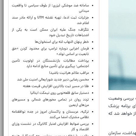
سامانه ضد موشکی لیزری؛ از بلوف سیاسی تا واقعیت
میدانی
جزئیات ثبت ادعا، تهیه نقشه UTM و ارائه مادر سند
اعلام شد
تلگراف: جنگ علیه ایران ممکن است به یکی از
اشتباهات تاریخ تبدیل شود
خطر پنهان التهاب لثه برای استخوان‌ها
فرمان اجرایی دوباره ترامپ برای محدود کردن «حق
تابعیت بر اساس تولد»
پرداخت مطالبات بازنشستگان در اولویت تأمین
اجتماعی؛ پیگیری برای تأمین منابع ادامه دارد
مراقب علائم هپاتیت باشید!
محسن رضایی دبیر جدید شورایعالی امنیت ملی شد
طلا در مسیر ثبت بالاترین افزایش قیمت هفته
دستیار سابق قلعه‌نویی روی نیمکت ایتالیا
ت بررسی وضعیت
تردد روان در تمامی محورهای شمالی و مسیرهای
مرزهای اربعین
ای برنامه پزشک
ترکیه، عربستان و پاکستان امروز در جده توافقنامه
کشور از اول تیرماه آغاز خواهد شد که
نظامی مشترک امضا می‌کنند
بررسی ضوابط افزایش اعتبار کالابرگ در نشست وزرای
اقتصاد و کار
زارت بهداشت، سازمان