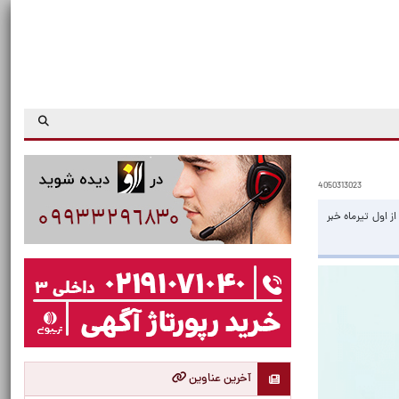
4050313023
 کشور در فاز اول احرایی از اول تیرماه خبر
آخرین عناوین