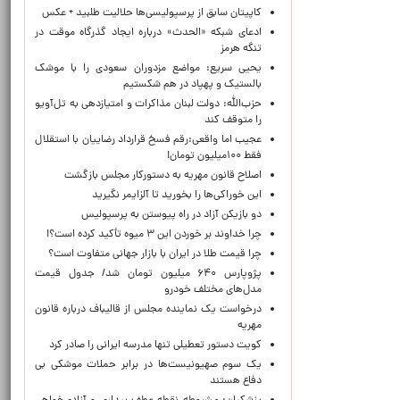
کاپیتان سابق از پرسپولیسی‌ها حلالیت طلبید + عکس
ادعای شبکه «الحدث» درباره ایجاد گذرگاه موقت در
تنگه هرمز
یحیی سریع: مواضع مزدوران سعودی را با موشک
بالستیک و پهپاد در هم شکستیم
حزب‌الله: دولت لبنان مذاکرات و امتیازدهی به تل‌آویو
را متوقف کند
عجیب اما واقعی:رقم فسخ قرارداد رضاییان با استقلال
فقط ۱۰۰میلیون تومان!
اصلاح قانون مهریه به دستورکار مجلس بازگشت
این خوراکی‌ها را بخورید تا آلزایمر نگیرید
دو بازیکن آزاد در راه پیوستن به پرسپولیس
چرا خداوند بر خوردن این ۳ میوه تأکید کرده است؟!
چرا قیمت طلا در ایران با بازار جهانی متفاوت است؟
پژوپارس ۶۴۰ میلیون تومان شد/ جدول قیمت
مدل‌های مختلف خودرو
درخواست یک نماینده مجلس از قالیباف درباره قانون
مهریه
کویت دستور تعطیلی تنها مدرسه ایرانی را صادر کرد
یک‌ سوم صهیونیست‌ها در برابر حملات موشکی بی
دفاع هستند