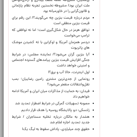
پزشکیان: مشروطه نقطه عطف بیداری و آزادی‌خواهی
ملت ایران بود/ مشروطه نخستین تجربه نظام پارلمانی
و قانون‌گرایی را در خاورمیانه بود
مردم درباره قیمت بنزین چه می‌گویند؟/ این رقم برای
قیمت بنزین منطقی است
توافق هرمز در حال شکل‌گیری است؛ اما نه توافقی که
ترامپ می‌خواست
دردسر همزمان آمریکا و اوکراین با ته کشیدن موشک
های پاتریوت
آیا بنزین گران می‌شود؟/ نماینده مجلس: در شرایط
جنگی افزایش قیمت بنزین پیامدهای گسترده اجتماعی
و امنیتی خواهد داشت
اول اینترنت، حالا آب و برق؟!
رونمایی از جدی‌ترین مشتری رامین رضاییان؛ بمب
نقل‌وانتقالات منفجر می‌شود؟
فیدان: به حمایت از مذاکرات میان ایران و آمریکا ادامه
خواهیم داد
مصوبه تسهیلات گمرکی در شرایط اضطرار تمدید شد
زلنسکی: دو پالایشگاه روسیه را هدف قرار دادیم
هشدار به مالکان درباره تخلیه مستاجران / شرایط
جدید تمدید اجاره اعلام شد
حقوق چند میلیاردی، پاداش سقوط به لیگ یک!