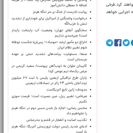
والدین با تخلف سرویس مدارس چه کنند؟/ از هزینه
واهند کرد.فرخی
اضافه تا معطلی دانش‌آموز
باقی‌مانده از اول شهریورماه اجرایی خواهد
روایت نادرست از جنگ بر سَر تنگه هرمز
درخواست واشنگتن از اسرائیل برای خودداری از تشدید
تنش با حزب‌الله
سخنگوی آبفای تهران: وضعیت آب پایتخت پایدار
است/ جیره‌بندی نداریم
اخراج دو مأمور ارشد «موساد»؛ پس‌لرزه شکست توطئه
شوم تغییر نظام ایران
صنعا: مسئولیت پیامدهای تشدید تنش بر عهده
عربستان است
کاپیتان ملوان به ذوب‌آهن پیوست/ سعید کریمی در
عرض یک‌ماه تیم عوض کرد!
پایان طرح ترافیکی اربعین پلیس با ثبت ۶۷ میلیون
تردد/جان باختن ۲۴ زائر در تصادفات اربعینی
مدودف: ژاپن تابع آمریکاست
ضرغامی: تغییر ریل، عین بصیرت است؛ فرصت سوزی
نکنیم
محسن رضایی: اجازه باز شدن مسیر دوم در تنگه هرمز
را نخواهیم داد
تکذیب اصابت و انفجار در قشم و بندرعباس
ادعای جدید رئیس دولت تروریستی آمریکا: تنگه هرمز
باز است