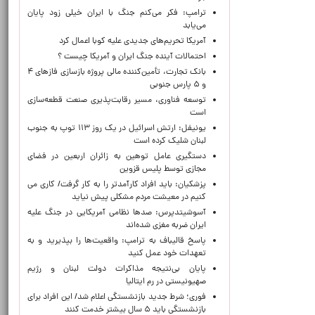
ترامپ: فکر می‌کنم جنگ با ایران خیلی زود پایان
می‌یابد
آمریکا تحریم‌های جدیدی علیه کوبا اعمال کرد
احتمالات آینده جنگ ایران و آمریکا چیست ؟
بانک تجارت، تأمین‌کننده مالی پروژه بازسازی فازهای ۴
و ۵ پارس جنوبی
توسعه فناوری، مسیر رقابت‌پذیری صنعت قطعه‌سازی
است
یونیفل: ارتش اسرائیل در یک روز ۱۱۳ توپ به جنوب
لبنان شلیک کرده است
دستگیری عامل توهین به زائران اربعین در فضای
مجازی توسط پلیس قزوین
پزشکیان: باید افراد کارآمدتر را به کار گرفت/ کاری می
کنیم در معیشت مردم مشکلی پیش نیاید
آسوشیتدپرس: صدها نظامی آمریکایی در جنگ علیه
ایران ضربه مغزی شده‌اند
پاسخ قالیباف به ترامپ: واقعیت‌ها را بپذیرید و به
تعهدات خود عمل کنید
پایان بی‌نتیجه مذاکرات دولت لبنان و رژیم
صهیونیستی در رم ایتالیا
فوری؛ شرط جدید بازنشستگی اعلام شد/ این افراد برای
بازنشستگی باید ۵ سال بیشتر خدمت کنند