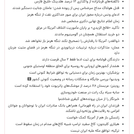
ناگفته‌های قربانزاده از واگذاری ۱۲ درصد هلدینگ خلیج فارس
قتل هولناک مداح سرشناس پس از ربوده شدن؛ عاملان جنایت دستگیر شدند
ادعای ونس درباره مجوز ایران برای عبور حداکثری نفت از تنگه هرمز
زمان اعلام نتایج نهایی دکتری مشخص شد
تأکید «فالح الزیدی» بر پایان مأموریت ائتلاف آمریکا در عراق
دو خرید استقلال همچنان در آلومینیوم ماندند
ذوالقدر: آمریکا تا رفتارش را تصحیح نکند تنگه هرمز باز نخواهد شد
عمان: مذاکرات درباره ترتیبات دریانوردی در تنگه هرمز در فضای مثبت جریان
دارد
دارندگان قولنامه برای ثبت ادعا فقط ۲ سال فرصت دارند
هشدار کشورهای اروپایی به روسیه برای الحاق منطقه اوستیای جنوبی
پزشکیان‌: بهترین زمان برای دستیابی به توافق شرایط کنونی است
ویدیو/ بررسی جایگاه و مشکلات رسانه در وضعیت کنونی کشور
رویترز: عربستان ۸۶ درصد از موشک‌های پاتریوت خود را استفاده کرده است
سایه سیاه یک رانت در صنعت خودروسازی
خبرنگار را از میان پرونده‌های کیفری شناختم!
​فرزندان ایران در راه قهرمانی/ همراهی بانک صادرات ایران با نوجوانان و جوانان
اعزامی به رقابت‌های وزنه‌برداری تاشکند
زلنسکی باز هم از آمریکا کمک خواست
هیلاری کلینتون: کاخ سفید ترامپ شبیه کاخ‌های صدام در زمان سقوط است
ترکیه: توافق مکه علیه ایران نیست