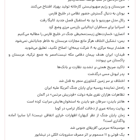
دبل درگاهی در شب توقف استانداردلیژ
صربستان و رژیم صهیونیستی کارخانه تولید پهپاد افتتاح می‌کنند
یونان به دنبال گسترش حضور نظامی در خلیج فارس
رئال مدل مورینیو با برد به استقبال فصل جدید لالیگا رفت
اسپانیا برای مسافران ایتالیایی بازرسی مرزی وضع کرد
انصاری: خسارت‌های زیست‌محیطی جنگ در خلیج فارس را مطالبه‌ می‌کنیم
یمن: تشکیل ائتلاف هرگز مانع مجازات عربستان به خاطر جنایاتش نمی‌شود
هشدار بیمه مرکزی به ۸ شرکت بیمه‌ای؛ اصلاح نکنید، تعلیق می‌شوید
فیدان: ایران هدف پیمان دفاعی مکه نیست/مصر به جمع ترکیه، عربستان و
پاکستان می پیوندد
تاکید صریح همتی بر تشدید نظارت بر بانک‌ها
پدر لیونل مسی درگذشت
اختلاف بر سر زمین کشاورزی منجر به قتل شد
راه‌حل نماینده روسیه برای پایان جنگ آمریکا علیه ایران
تظاهرات هزاران نفری علیه دولت «فردریش مرتس» در آلمان
هانتر بایدن: سرطان جو بایدن به استخوان‌هایش سرایت کرده است
روایت رسانه عبری از دخالت آشکار ترامپ در کوبا
زمان پایان جنگ از نظر کیهان/ اظهارات خرازی اتفاقی نیست/ آیا سایپا آماده
واگذاری است؟
موسیمانه سرمربی آفریقای جنوبی شد
یک فوتی و ۱۱ مسموم بر اثر مصرف مشروبات الکلی در نیشابور