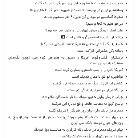
مدیرعامل بیمه ملت با صدور پیامی روز خبرنگار را تبریک گفت
رسانه‌های ایران در بن‌بست اعتماد/ از شهروندخبرنگار تا باج‌نیوزها
سقوط آسانسور در میدان آرژانتین/ ۹ نفر مصدوم شدند
می‌خواهیم به کجا برسیم؟
علت اصلی آلودگی هوای تهران در روزهای اخیر چه بود؟
پزشکیان: آمریکا استعمارگر و قاتل است
حمله به یک کشتی متعلق به شرکت نفت ابوظبی (ادنوک)
رسانه رکن حکمرانی کارآمد است
پزشکیان: گفت‌وگوها آمریکا را مجبور به همراهی کرد/ هنر، آوردن نگاه‌های
مشترک به میدان است
آمریکا لامرد را با بمب فسفری بمباران کرده است
عراقچی: توافق با عمان نزدیک است
کشتی اماراتی در تنگه هرمز مورد حمله قرار گرفت
جایگاه ایران در امید به زندگی کجاست؟
جزئیات زمان واریز حقوق مرداد ماه بازنشستگان اعلام شد
پاسخ کروز به مطالب خلاف واقع درباره این شرکت
مدیرعامل بانک ملی ایران روز خبرنگار را تبریک گفت
در چهار ماه نخست ۱۴۰۵ رقم خورد؛ پرداخت بیش از ۸ همت وام ازدواج به
زوج‌های جوان توسط بانک ملی ایران
پیام تبریک مدیرعامل بانک رفاه کارگران به مناسبت روز خبرنگار
هشدار پلیس تهران بزرگ به «کودک‌بلاگرها»