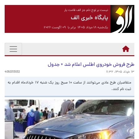
نیست بر لوح دلم جز الف قامت یار
پایگاه خبری الف
یک‌شنبه ۱۸ مرداد ۱۴۰۵ برابر با ۰۹ آگوست ۲۰۲۶
طرح فروش خودروی اطلس اعلام شد + جدول
۱۳ خرداد ۱۴۰۵، ۱۱:۳۲
4050313032
متقاضیان طرح عادی می‌توانند از ساعت ۱۰ صبح روز یک شنبه ۱۷ خردادماه اقدام به
ثبت نام کنند.