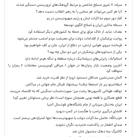
سپاه: ۸ شرور مسلح شاخص و مرتبط گروهک‌های تروریستی دستگیر شدند
آیا هر کس می‌تواند هر سخنی را به رهبر انقلاب نسبت دهد؟
آغاز دور سوم مذاکرات لبنان و رژیم صهیونیستی در رم
مسئله مانایی ایران و اصلاح الگوی توسعه
بغداد: نباید از خاک عراق برای حمله به کشورهای دیگر استفاده کرد
روایت پزشکیان از اقدامات دولت برای معیشت مردم امشب منتشر می‌شود
فرمانده نیروی هوایی ارتش: در دفاع از ایران، جان بر کف خواهیم بود
یکی از دستاوردهای پزشکیان در این دو سال چه بود؟
اسلام‌آباد: رایزنی‌های دیپلماتیک درباره منطقه و تنگه هرمز ادامه دارد
آخرین وضعیت بازار رمزارزها در جهان / صرافی کوین‌بیس معاملات ۶ رمزارز را
متوقف کرد
آلمان صدرنشین حداقل دستمزد اروپا از نظر قدرت خرید شد
اینفانتینو زیر بار استعفا نرفت/ پیشنهاد فینال جام جهانی در مراکش
توقف طولانی کامیون‌ها پشت مرز؛ صورت‌حساب سنگینی که به اقتصاد می‌رسد
قطع همکاری با قلعه نویی همچنان سوژه است/ نظر برخی مسئولان تغییر کرد!
ایران به‌دنبال میزبانی از جام باشگاه‌های فوتسال آسیا
افشای درگیری ترامپ با هگست در کمپ دیوید
حزب‌الله: حاصل مذاکرات دولت با صهیونیست‌ها تنها امتیازدهی‌ بیشتر است
صدای انفجار در پاکدشت شنیدید نگران نشوید
کالابرگ سه دهک مشمول شارز شد