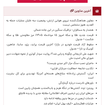
آخرین عناوین
معاون هماهنگ‌کننده نیروی هوایی ارتش: وضعیت سه خلبان عملیات حمله به
العدید هنوز مشخص نیست
هشدار به مسافران؛ ترافیک سنگین در این جاده شمالی
قیمت جدید طلا و سکه امروز ۱۵ مردادماه ۱۴۰۵/ مرز مقاومتی طلا و سکه
شکست + جدول
سقوط آزاد قیمت خودرو در بازار/ آخرین قیمت پراید، پژو، ساینا، شاهین،
کوییک و تارا + جدول
شهید علی لاریجانی چگونه ردیابی شد؟/ روایت سردار کوثری از نحوه شهادت دبیر
شورای عالی امنیت ملی
ماجرای نصب سنگ مزار اکبر عبدی چیست؟
تکذیب شایعه «معافیت سربازان فراری»
ایران: گسترش زرادخانه سلاح‌های هسته‌ای آمریکا تهدیدی برای کل بشریت
است
باورهای نادرست درباره گرمازدگی
رویترز: تردد کشتی‌ها در تنگه هرمز و باب‌المندب همچنان پایین است
مرزهای ایران زیر ذره‌بین اشراف اطلاعاتی/ مقابله جدی با پدیده قاچاق
خدمات اربعین در مرزها بدون وقفه ادامه دارد
جزئیات فعال‌سازی «کیف پول ایران» اعلام شد