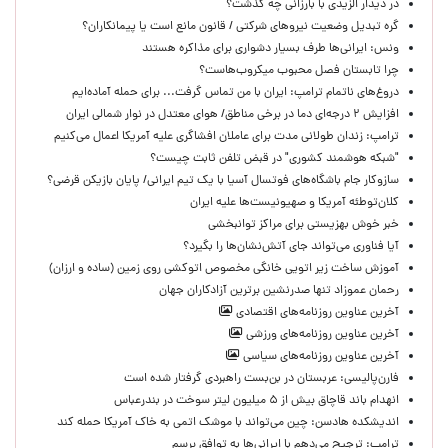
در دیدار الزیدی با بارزانی چه گذشت؟
گره تبدیل وضعیت نیروهای شرکتی / قانون مانع است یا پیمانکاران؟
ونس: ایرانی‌ها طرف بسیار دشواری برای مذاکره هستند
چرا تابستان فصل محبوب میکروب‌هاست؟
دروغ‌های ناتمام ترامپ: ایران با من تماس گرفت... برای حمله آماده‌ایم
افزایش ۲ درجه‌ای دما در برخی مناطق/ هوای معتدل در نوار شمالی ایران
ترامپ: زندان طولانی مدت برای عاملان افشاگری‌ علیه آمریکا اعمال می‌کنیم
"شبکه هوشمند کشوری" در قبض تلفن ثابت چیست؟
سازوکار جام باشگاه‌های فوتسال آسیا با یک تیم ایرانی/ پایان بازیکن قرضی؟
کلان‌توطئه آمریکا و صهیونیست‌ها علیه ایران
خبر خوش بهزیستی برای مراکز توانبخشی
آیا فناوری می‌تواند جای آتش‌نشان‌ها را بگیرد؟
آموزش ساخت زیر اتویی خانگی مخصوص اتوکشی روی زمین (ساده و ارزان)
رحمان عموزاد تنها صدرنشین برترین آزادکاران جهان
آخرین عناوین روزنامه‌های اقتصادی
آخرین عناوین روزنامه‌های ورزشی
آخرین عناوین روزنامه‌های سیاسی
فارن‌پالیسی: عربستان در بن‌بست راهبردی گرفتار شده است
انهدام باند قاچاق بیش از ۵ میلیون لیتر سوخت در بندرعباس
اندیشکده هادسن: چین می‌تواند با موشک اتمی به خاک آمریکا حمله کند
ترامپ: ترجیح می‌دهم با ایرانی‌‌ها به توافق برسم