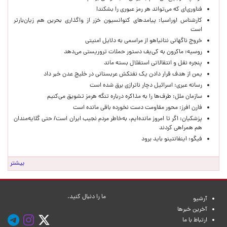
فناوری‌ای که می‌تواند هر رمز عبوری را بشکند!
کارشناس اوراسیا: پیامدهای کنوانسیون خزر از واگذاری بحرین هم زیان‌بارتر
است
خروج ناگهانی نتانیاهو از مراسمی به دلایل امنیتی
روسیه: ماکرون به کی‌یف دستور حملات تروریستی می‌دهد
پنجره‌ نقل و انتقالاتی استقلال بسته ماند
یمن از هدف قرار دادن یک نفتکش عربستانی در خلیج عدن خبر داد
رسانه عبری: اسرائیل دچار ناترازی برق شده است
سازمان ملل: طرف‌ها را به مذاکره درباره تنگه هرمز تشویق می‌کنیم
فارن افرز: محور مقاومت دست نخورده باقی مانده است
پزشکیان: اگر تا امروز مانده‌ایم، به‌خاطر مردم نجیب ایران است/ حتی گلایه‌مندان
هم همراهی کردند
فیگو: اینفانتینو باید برود
بیشتر
ما را دنبال کنید.
آرشیو
آخرین خبرها
ارتباط با ما