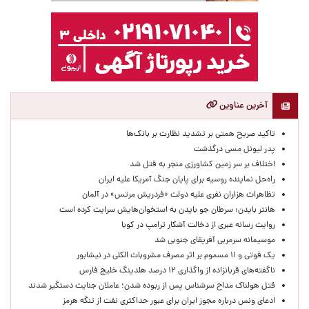
آخرین عناوین
تاکید صریح همتی بر تشدید نظارت بر بانک‌ها
پدر لیونل مسی درگذشت
اختلاف بر سر زمین کشاورزی منجر به قتل شد
راه‌حل نماینده روسیه برای پایان جنگ آمریکا علیه ایران
تظاهرات هزاران نفری علیه دولت «فردریش مرتس» در آلمان
هانتر بایدن: سرطان جو بایدن به استخوان‌هایش سرایت کرده است
روایت رسانه عبری از دخالت آشکار ترامپ در کوبا
موسیمانه سرمربی آفریقای جنوبی شد
یک فوتی و ۱۱ مسموم بر اثر مصرف مشروبات الکلی در نیشابور
ناگفته‌های قربانزاده از واگذاری ۱۲ درصد هلدینگ خلیج فارس
قتل هولناک مداح سرشناس پس از ربوده شدن؛ عاملان جنایت دستگیر شدند
ادعای ونس درباره مجوز ایران برای عبور حداکثری نفت از تنگه هرمز