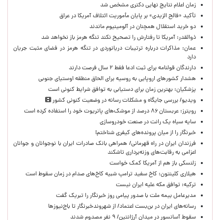
زمان اعلام نتایج نهایی دکتری مشخص شد
تأکید «فالح الزیدی» بر پایان مأموریت ائتلاف آمریکا در عراق
دو خرید استقلال همچنان در آلومینیوم ماندند
ذوالقدر: آمریکا تا رفتارش را تصحیح نکند تنگه هرمز باز نخواهد شد
عمان: مذاکرات درباره ترتیبات دریانوردی در تنگه هرمز در فضای مثبت جریان
دارد
دارندگان قولنامه برای ثبت ادعا فقط ۲ سال فرصت دارند
هشدار کشورهای اروپایی به روسیه برای الحاق منطقه اوستیای جنوبی
پزشکیان‌: بهترین زمان برای دستیابی به توافق شرایط کنونی است
ویدیو/ بررسی جایگاه و مشکلات رسانه در وضعیت کنونی کشور
رویترز: عربستان ۸۶ درصد از موشک‌های پاتریوت خود را استفاده کرده است
سایه سیاه یک رانت در صنعت خودروسازی
خبرنگار را از میان پرونده‌های کیفری شناختم!
​فرزندان ایران در راه قهرمانی/ همراهی بانک صادرات ایران با نوجوانان و جوانان
اعزامی به رقابت‌های وزنه‌برداری تاشکند
زلنسکی باز هم از آمریکا کمک خواست
هیلاری کلینتون: کاخ سفید ترامپ شبیه کاخ‌های صدام در زمان سقوط است
ترکیه: توافق مکه علیه ایران نیست
مدیرعامل بیمه ملت با صدور پیامی روز خبرنگار را تبریک گفت
رسانه‌های ایران در بن‌بست اعتماد/ از شهروندخبرنگار تا باج‌نیوزها
سقوط آسانسور در میدان آرژانتین/ ۹ نفر مصدوم شدند