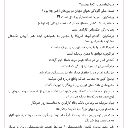
می‌خواهیم به کجا برسیم؟
علت اصلی آلودگی هوای تهران در روزهای اخیر چه بود؟
پزشکیان: آمریکا استعمارگر و قاتل است
حمله به یک کشتی متعلق به شرکت نفت ابوظبی (ادنوک)
رسانه رکن حکمرانی کارآمد است
پزشکیان: گفت‌وگوها آمریکا را مجبور به همراهی کرد/ هنر، آوردن نگاه‌های
مشترک به میدان است
آمریکا لامرد را با بمب فسفری بمباران کرده است
عراقچی: توافق با عمان نزدیک است
کشتی اماراتی در تنگه هرمز مورد حمله قرار گرفت
جایگاه ایران در امید به زندگی کجاست؟
جزئیات زمان واریز حقوق مرداد ماه بازنشستگان اعلام شد
پاسخ کروز به مطالب خلاف واقع درباره این شرکت
مدیرعامل بانک ملی ایران روز خبرنگار را تبریک گفت
در چهار ماه نخست ۱۴۰۵ رقم خورد؛ پرداخت بیش از ۸ همت وام ازدواج به
زوج‌های جوان توسط بانک ملی ایران
پیام تبریک مدیرعامل بانک رفاه کارگران به مناسبت روز خبرنگار
هشدار پلیس تهران بزرگ به «کودک‌بلاگرها»
۵۰۰ هزارتومان وجه نقد و ۲۰۰ گیگ اینترنت رایگان، هدیه دولت به خبرنگاران
به مناسبت روز خبرنگار
خبر مهم درباره قانون بازنشستگی / شرایط جدید بازنشستگی زنان و مردان