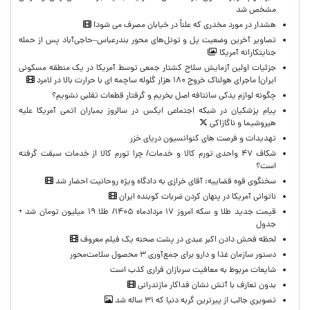
مشخص شد
هشدار در مورد مخدری که علناً در خیابان مصرف می شود!
تصاویر آخرین وضعیت پل و تونل‌های محور بندرعباس–حاجی‌آباد پس از حمله
جنایتکارانه آمریکا
جزئیات اولین آزمایش سلاح کشتار جمعی توسط آمریکا در یک منطقه مسکونی
ایران| ماجرای هولناک خروج ۱۸۰ هزار گلوله ساچمه ای با حرارت بالا در لامرد
چگونه لوازم یدکی سانتافه اصل بخریم و گرفتار قطعات تقلبی نشویم؟
پیام پزشکیان در شبکه اجتماعی ایکس در سالروز بمباران اتمی آمریکا علیه
هیروشیما و ناگازاکی
تهدیدات و فرصت های کنوانسیون دریای خزر
شکاف ۴۷ واحدی تورم کالا و خدمات/ چرا تورم کالا از خدمات سبقت گرفته
است؟
سخنگوی قوه قضاییه: آقای خرازی به دادگاه ویژه روحانیت احضار شد
ناتوانی آمریکا در پنهان کردن ضربات کوبنده ایران
قیمت جدید طلا و سکه امروز ۱۷ مردادماه ۱۴۰۵/ طلا ۱۹ میلیون تومان شد +
جدول
لحظه‌ فحش دادن اکبر عبدی در پشت صحنه یک فیلم معروف
دستور سازمان غذا و دارو برای جمع‌آوری ۳ محصول سلامت‌محور
شایعات مربوط به معافیت سربازان فراری کذب است
بدون تعارف با آتش نشان فداکار مازندرانی
تصویری جالب از پیرترین گربه دنیا که ۳۱ ساله شد