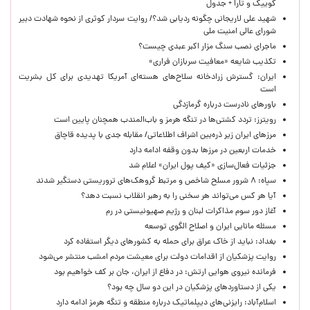
کوییک و تارا + جدول
شهید علی لاریجانی چگونه ردیابی شد؟/ روایت سردار کوثری از نحوه شهادت دبیر
شورای عالی امنیت ملی
ماجرای نصب سنگ مزار اکبر عبدی چیست؟
تکذیب شایعه «معافیت سربازان فراری»
ایران: گسترش زرادخانه سلاح‌های هسته‌ای آمریکا تهدیدی برای کل بشریت
است
باورهای نادرست درباره گرمازدگی
رویترز: تردد کشتی‌ها در تنگه هرمز و باب‌المندب همچنان پایین است
مرزهای ایران زیر ذره‌بین اشراف اطلاعاتی/ مقابله جدی با پدیده قاچاق
خدمات اربعین در مرزها بدون وقفه ادامه دارد
جزئیات فعال‌سازی «کیف پول ایران» اعلام شد
سپاه: ۸ شرور مسلح شاخص و مرتبط گروهک‌های تروریستی دستگیر شدند
آیا هر کس می‌تواند هر سخنی را به رهبر انقلاب نسبت دهد؟
آغاز دور سوم مذاکرات لبنان و رژیم صهیونیستی در رم
مسئله مانایی ایران و اصلاح الگوی توسعه
بغداد: نباید از خاک عراق برای حمله به کشورهای دیگر استفاده کرد
روایت پزشکیان از اقدامات دولت برای معیشت مردم امشب منتشر می‌شود
فرمانده نیروی هوایی ارتش: در دفاع از ایران، جان بر کف خواهیم بود
یکی از دستاوردهای پزشکیان در این دو سال چه بود؟
اسلام‌آباد: رایزنی‌های دیپلماتیک درباره منطقه و تنگه هرمز ادامه دارد