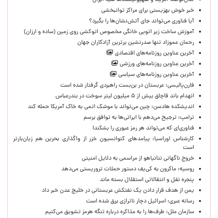
کلان‌توطئه آمریکا و صهیونیست‌ها علیه ایران
خبر خوش بهزیستی برای مراکز توانبخشی
آیا فناوری می‌تواند جای آتش‌نشان‌ها را بگیرد؟
آموزش ساخت زیر اتویی خانگی مخصوص اتوکشی روی زمین (ساده و ارزان)
رحمان عموزاد تنها صدرنشین برترین آزادکاران جهان
آخرین عناوین روزنامه‌های اقتصادی
آخرین عناوین روزنامه‌های ورزشی
آخرین عناوین روزنامه‌های سیاسی
فارن‌پالیسی: عربستان در بن‌بست راهبردی گرفتار شده است
انهدام باند قاچاق بیش از ۵ میلیون لیتر سوخت در بندرعباس
اندیشکده هادسن: چین می‌تواند با موشک اتمی به خاک آمریکا حمله کند
ترامپ: ترجیح می‌دهم با ایرانی‌‌ها به توافق برسم
فناوری‌ای که می‌تواند هر رمز عبوری را بشکند!
کارشناس اوراسیا: پیامدهای کنوانسیون خزر از واگذاری بحرین هم زیان‌بارتر
است
خروج ناگهانی نتانیاهو از مراسمی به دلایل امنیتی
روسیه: ماکرون به کی‌یف دستور حملات تروریستی می‌دهد
پنجره‌ نقل و انتقالاتی استقلال بسته ماند
یمن از هدف قرار دادن یک نفتکش عربستانی در خلیج عدن خبر داد
رسانه عبری: اسرائیل دچار ناترازی برق شده است
سازمان ملل: طرف‌ها را به مذاکره درباره تنگه هرمز تشویق می‌کنیم