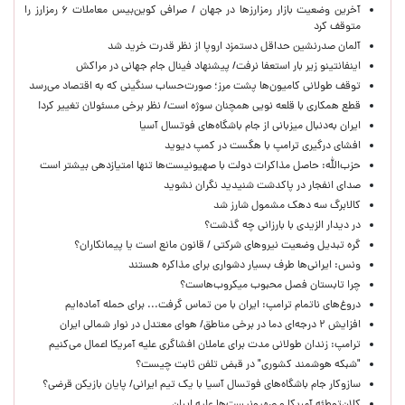
آخرین وضعیت بازار رمزارزها در جهان / صرافی کوین‌بیس معاملات ۶ رمزارز را
متوقف کرد
آلمان صدرنشین حداقل دستمزد اروپا از نظر قدرت خرید شد
اینفانتینو زیر بار استعفا نرفت/ پیشنهاد فینال جام جهانی در مراکش
توقف طولانی کامیون‌ها پشت مرز؛ صورت‌حساب سنگینی که به اقتصاد می‌رسد
قطع همکاری با قلعه نویی همچنان سوژه است/ نظر برخی مسئولان تغییر کرد!
ایران به‌دنبال میزبانی از جام باشگاه‌های فوتسال آسیا
افشای درگیری ترامپ با هگست در کمپ دیوید
حزب‌الله: حاصل مذاکرات دولت با صهیونیست‌ها تنها امتیازدهی‌ بیشتر است
صدای انفجار در پاکدشت شنیدید نگران نشوید
کالابرگ سه دهک مشمول شارز شد
در دیدار الزیدی با بارزانی چه گذشت؟
گره تبدیل وضعیت نیروهای شرکتی / قانون مانع است یا پیمانکاران؟
ونس: ایرانی‌ها طرف بسیار دشواری برای مذاکره هستند
چرا تابستان فصل محبوب میکروب‌هاست؟
دروغ‌های ناتمام ترامپ: ایران با من تماس گرفت... برای حمله آماده‌ایم
افزایش ۲ درجه‌ای دما در برخی مناطق/ هوای معتدل در نوار شمالی ایران
ترامپ: زندان طولانی مدت برای عاملان افشاگری‌ علیه آمریکا اعمال می‌کنیم
"شبکه هوشمند کشوری" در قبض تلفن ثابت چیست؟
سازوکار جام باشگاه‌های فوتسال آسیا با یک تیم ایرانی/ پایان بازیکن قرضی؟