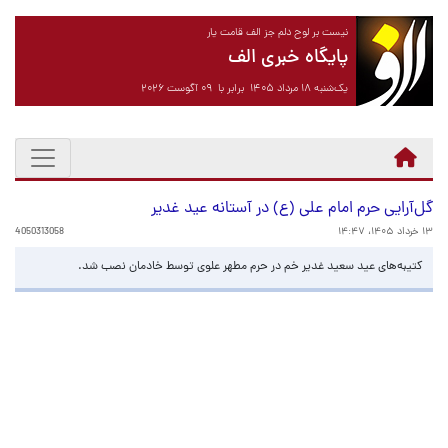
نیست بر لوح دلم جز الف قامت یار
پایگاه خبری الف
یک‌شنبه ۱۸ مرداد ۱۴۰۵ برابر با ۰۹ آگوست ۲۰۲۶
گل‌آرایی حرم امام علی (ع) در آستانه عید غدیر
۱۳ خرداد ۱۴۰۵، ۱۴:۴۷
4050313058
کتیبه‌های عید سعید غدیر خم در حرم مطهر علوی توسط خادمان نصب شد.