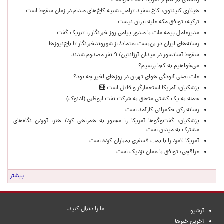
زلنسکی باز هم از آمریکا کمک خواست
هیلاری کلینتون: کاخ سفید ترامپ شبیه کاخ‌های صدام در زمان سقوط است
ترکیه: توافق مکه علیه ایران نیست
مدیرعامل بیمه ملت با صدور پیامی روز خبرنگار را تبریک گفت
رسانه‌های ایران در بن‌بست اعتماد/ از شهروندخبرنگار تا باج‌نیوزها
سقوط آسانسور در میدان آرژانتین/ ۹ نفر مصدوم شدند
می‌خواهیم به کجا برسیم؟
علت اصلی آلودگی هوای تهران در روزهای اخیر چه بود؟
پزشکیان: آمریکا استعمارگر و قاتل است
حمله به یک کشتی متعلق به شرکت نفت ابوظبی (ادنوک)
رسانه رکن حکمرانی کارآمد است
پزشکیان: گفت‌وگوها آمریکا را مجبور به همراهی کرد/ هنر، آوردن نگاه‌های
مشترک به میدان است
آمریکا لامرد را با بمب فسفری بمباران کرده است
عراقچی: توافق با عمان نزدیک است
بیشتر
ما را دنبال کنید.
آرشیو
آخرین خبرها