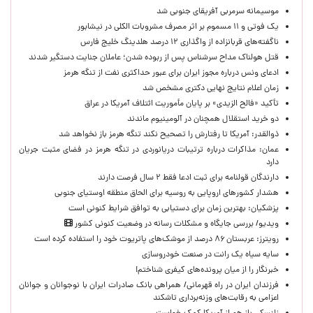
موسیمانه سرمربی آفریقای جنوبی شد
یک فوتی و ۱۱ مسموم بر اثر مصرف مشروبات الکلی در نیشابور
ناگفته‌های قربانزاده از واگذاری ۱۲ درصد هلدینگ خلیج فارس
قتل هولناک مداح سرشناس پس از ربوده شدن؛ عاملان جنایت دستگیر شدند
ادعای ونس درباره مجوز ایران برای عبور حداکثری نفت از تنگه هرمز
زمان اعلام نتایج نهایی دکتری مشخص شد
تأکید «فالح الزیدی» بر پایان مأموریت ائتلاف آمریکا در عراق
دو خرید استقلال همچنان در آلومینیوم ماندند
ذوالقدر: آمریکا تا رفتارش را تصحیح نکند تنگه هرمز باز نخواهد شد
عمان: مذاکرات درباره ترتیبات دریانوردی در تنگه هرمز در فضای مثبت جریان
دارد
دارندگان قولنامه برای ثبت ادعا فقط ۲ سال فرصت دارند
هشدار کشورهای اروپایی به روسیه برای الحاق منطقه اوستیای جنوبی
پزشکیان‌: بهترین زمان برای دستیابی به توافق شرایط کنونی است
ویدیو/ بررسی جایگاه و مشکلات رسانه در وضعیت کنونی کشور
رویترز: عربستان ۸۶ درصد از موشک‌های پاتریوت خود را استفاده کرده است
سایه سیاه یک رانت در صنعت خودروسازی
خبرنگار را از میان پرونده‌های کیفری شناختم!
​فرزندان ایران در راه قهرمانی/ همراهی بانک صادرات ایران با نوجوانان و جوانان
اعزامی به رقابت‌های وزنه‌برداری تاشکند