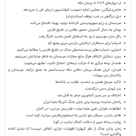
از دیوارهای ۲۰۱۹ تا پیمان مکه
حاجی‌دلیگانی: مجلس اجازه تصویب کنوانسیون دریای خزر را نمی‌دهد
دبل درگاهی در شب توقف استانداردلیژ
صربستان و رژیم صهیونیستی کارخانه تولید پهپاد افتتاح می‌کنند
یونان به دنبال گسترش حضور نظامی در خلیج فارس
رئال مدل مورینیو با برد به استقبال فصل جدید لالیگا رفت
اسپانیا برای مسافران ایتالیایی بازرسی مرزی وضع کرد
انصاری: خسارت‌های زیست‌محیطی جنگ در خلیج فارس را مطالبه‌ می‌کنیم
یمن: تشکیل ائتلاف هرگز مانع مجازات عربستان به خاطر جنایاتش نمی‌شود
هشدار بیمه مرکزی به ۸ شرکت بیمه‌ای؛ اصلاح نکنید، تعلیق می‌شوید
فیدان: ایران هدف پیمان دفاعی مکه نیست/مصر به جمع ترکیه، عربستان و
پاکستان می پیوندد
تاکید صریح همتی بر تشدید نظارت بر بانک‌ها
پدر لیونل مسی درگذشت
اختلاف بر سر زمین کشاورزی منجر به قتل شد
راه‌حل نماینده روسیه برای پایان جنگ آمریکا علیه ایران
تظاهرات هزاران نفری علیه دولت «فردریش مرتس» در آلمان
هانتر بایدن: سرطان جو بایدن به استخوان‌هایش سرایت کرده است
روایت رسانه عبری از دخالت آشکار ترامپ در کوبا
زمان پایان جنگ از نظر کیهان/ اظهارات خرازی اتفاقی نیست/ آیا سایپا آماده
واگذاری است؟