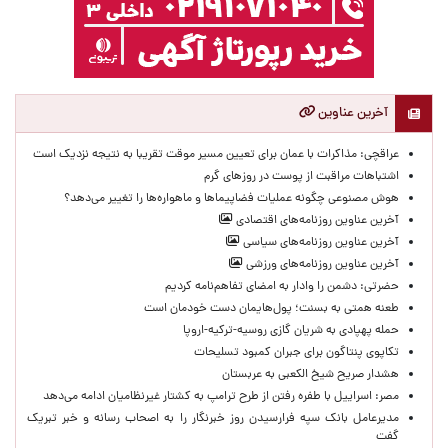
آخرین عناوین
عراقچی: مذاکرات با عمان برای تعیین مسیر موقت تقریبا به نتیجه نزدیک است
اشتباهات مراقبت از پوست در روزهای گرم
هوش مصنوعی چگونه عملیات فضاپیماها و ماهواره‌ها را تغییر می‌دهد؟
آخرین عناوین روزنامه‌های اقتصادی
آخرین عناوین روزنامه‌های سیاسی
آخرین عناوین روزنامه‌های ورزشی
حضرتی: دشمن را وادار به امضای تفاهم‌نامه کردیم
طعنه همتی به بسنت؛ پول‌هایمان دست خودمان است
حمله پهپادی به شریان گازی روسیه-ترکیه-اروپا
تکاپوی پنتاگون برای جبران کمبود تسلیحات
هشدار صریح شیخ الکعبی به عربستان
مصر: اسراییل با طفره رفتن از طرح ترامپ به کشتار غیرنظامیان ادامه می‌دهد
مدیرعامل بانک سپه فرارسیدن روز خبرنگار را به اصحاب رسانه و خبر تبریک
گفت