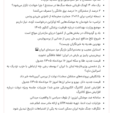
مذاکره استقلال با گلر اسپانیایی برای تمدید قرارداد
یک ماه، ۴ کودک قربانی حمله سگ‌ها در سنندج / چرا حوادث تکرار می‌شود؟
۲ درصد از مشترکان ۱۰ درصد برق خانگی را مصرف می‌کنند!
نسخه ترامپ برای ۲۰۲۸؛ حمایت محرمانه از نامزدی جی‌دی ونس
ترامپ: ما خودمان به موشک‌هایی که اوکراین درخواست کرده، نیاز داریم
موضع وزارت بهداشت درباره ظرفیت پزشکی کنکور ۱۴۰۵
باد و گردوخاک در بخش‌هایی از کشور/ دریای مازندران مواج است
شروع تلخ مدافع تیم ملی پس از جدایی از پرسپولیس
بهترین هدیه به خبرنگاران چیست؟
استایل عجیب و بحث‌برانگیز بازیگر مرد سینمای ایران
پیش‌بینی پاییز پر بارش در ایران؛ لطفا غافلگیر نشوید
قیمت جدید طلا و سکه امروز ۱۶ مردادماه ۱۴۰۵/ جدول
راز دشمنی وزیرخارجه لبنان با ایران / یوسف رجی چه ارتباطی با حزب نزدیک به
اسرائیل دارد؟
بلاتکلیفی پرونده‌های مشاغل سخت/ دولت از بررسی آیین‌نامه خبر داد
قیمت جدید دلار، یورو و سایر ارزها امروز ۱۶ مردادماه ۱۴۰۵/ جدول
افزایش اعتبار کالابرگ الکترونیکی جدی شد/ جزییات جلسه ویژه دولت درباره
افزایش مبلغ کالابرگ
سامانه ضد موشکی لیزری؛ از بلوف سیاسی تا واقعیت میدانی
جزئیات ثبت ادعا، تهیه نقشه UTM و ارائه مادر سند اعلام شد
تلگراف: جنگ علیه ایران ممکن است به یکی از اشتباهات تاریخ تبدیل شود