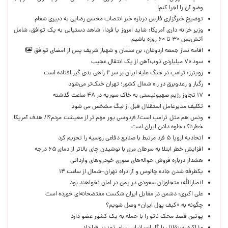
وضو آن را اجرا کنم!
توضیح خبرگزاری فارس درباره خبر انتصاب محسن رضایی به دبیری شعام
وزیر خزانه داری آمریکا: شاید امروز یا فردا، شاهد دستیابی به یک توافق، شامل
آتش‌بس ۳۰ تا ۶۰ روزه باشیم
اقامه نماز جمعه اردوغان، بن ‌سلمان و شهباز شریف پس از امضای توافق
سود ۷۰ میلیاردی ذوب‌آهن از یک انتقال عجیب
رویترز: ترامپ در جنگ علیه ایران بر سر ۲ راهی بدی گیر افتاده است
رگبار و رعدوبرق در راه شمال کشور؛ تهران خنک‌تر می‌شود
۱۷ تجاوز رژیم صهیونیستی به خاک سوریه در ۴۸ ساعت گذشته
تکلیف مدیرعامل استقلال قبل از لیگ مشخص می شود
ونس هم مثل ترامپ است/ فردوسی پور مهم تر از معیشت مردم؟!/ هدف آمریکا
خطرناک جلوه دادن ایران است
اتحادیه اروپا ۵ فرد مرتبط با صنایع دفاعی روسیه را تحریم کرد
افزایش خطر ابتلا به سرطان مری با نوشیدن چای بالاتر از دمای ۶۵ درجه
هشدار درباره فروش حواله‌های صوری خودروهای وارداتی
یکطرفه شدن جاده چالوس و آزادراه تهران–شمال از ساعت ۱۴
انصارالله: متجاوزان سعودی در یمن در امان نخواهند بود
علی اکبری: دشمن در مقابل ایران شکست مفتضحانه‌ای خورده است
چگونه به «کیف پول ایران» وصل شویم؟
پوتین قصد محک ناتو را با حمله به یک کشور عضو دارد