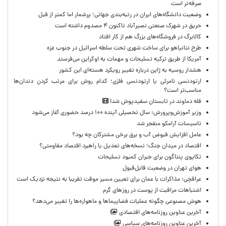
صرفه‌تر است
وضعیت دانشگاه‌های ایران در رتبه‌بندی جهانی؛ پرشمار اما کمتر از قبل
حریق در شهرک صنعتی نصیرآباد تاکنون ۴ مصدوم داشته است
کالابرگ در فروشگاه‌های بزرگ هم از کار افتاد
طرح نتانیاهو برای ساخت شهری تحت سلطه اسرائیل در جنوب غزه
آمریکا از طریق ترکیه تسلیحات و مهمات به اوکراین می‌فرستد
هشدار روسیه به ژاپن درباره تغییر رویکرد هسته‌ای این کشور
ارتودنسی نامرئی یا ارتودنسی فلزی؛ کدام روش برای مرتب کردن دندان‌ها
مناسب‌تر است؟
قله دماوند در تابستان سفیدپوش شد!
وزیر آموزش‌وپرورش: سال تحصیلی آینده ۱۰۰ درصد حضوری آغاز می‌شود
تاسیسات آرامکو منفجر شد
عامل افزایش قبوض آب و برق برخی مشترکان چه بود؟
اقتصاد در میدان جنگ؛ نسخه‌های تعدیل یا راهبرد اقتصاد مقاومتی؟
تکاپوی پنتاگون برای جبران کمبود تسلیحات
هوای تهران در وضعیت قابل‌قبول
عراقچی: مذاکرات با عمان برای تعیین مسیر موقت تقریبا به نتیجه نزدیک است
اشتباهات مراقبت از پوست در روزهای گرم
هوش مصنوعی چگونه عملیات فضاپیماها و ماهواره‌ها را تغییر می‌دهد؟
آخرین عناوین روزنامه‌های اقتصادی
آخرین عناوین روزنامه‌های سیاسی