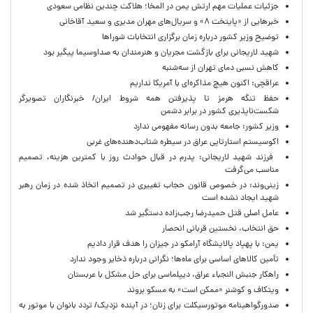
جزئیات عملیات مهم ارتش یمن در المخا؛ هلاکت چندین نظامی سعودی
خبرهایی از «پایتخت ۸» و سریال‌های مهران مدیری و سعید آقاخانی
توضیح وزیر کشور درباره زمان برگزاری انتخابات شوراها
شهید لاریجانی برای بازگشت مجریان و هنرمندان به صداوسیما پیگیر بود
کاهش نسبی دمای تهران از سه‌شنبه
عراقچی: اکنون هیچ مذاکره‌ای با آمریکا نداریم
حفظ تنگه هرمز تا پذیرفتن همه شروط ایران/ خبرنگاران تصویرگر
شکست‌ناپذیری کشور در برابر دشمن
وزیر کشور: جامعه بدون رسانه مفهومی ندارد
اکوسیستم استارتاپی عراق در سیطره شتاب‌دهنده‌‌های غربی
فرزند شهید لاریجانی: پدرم در قبال حوادث روز با کمترین هزینه، تصمیم
مناسب می‌گرفت
زینی‌وند: در خصوص قانون حجاب تغییری در تصمیم اتخاذ شده در زمان رهبر
شهید ایجاد نشده است
عامل اصلی قتل حمیدرضا رجب‌زاده دستگیر شد
حق انتخاب، نخستین قربانی انحصار
یمن: با پهپاد پالایشگاه آرامکو در جیزان را هدف قرار دادیم
تأمین کالاهای اساسی برای ماه‌ها؛ نگرانی درباره ذخایر وجود ندارد
راهکار جنبش النجباء عراق، دیپلماسی برای حل مشکل با عربستان
ویتکاف و کوشنر «ممکن است» به مسکو بروند
صدورگواهینامه موتورسیکلت برای زنان؛ در آینده نزدیک/ تردد بانوان با موتور به‌