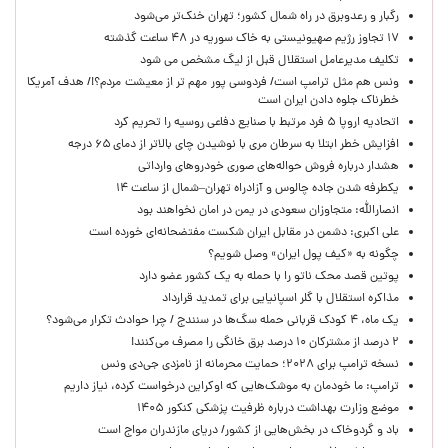
رگبار و رعدوبرق در راه شمال کشور؛ تهران خنک‌تر می‌شود
۱۷ تجاوز رژیم صهیونیستی به خاک سوریه در ۴۸ ساعت گذشته
تکلیف مدیرعامل استقلال قبل از لیگ مشخص می شود
ونس هم مثل ترامپ است/ فردوسی پور مهم تر از معیشت مردم؟!/ هدف آمریکا
خطرناک جلوه دادن ایران است
اتحادیه اروپا ۵ فرد مرتبط با صنایع دفاعی روسیه را تحریم کرد
افزایش خطر ابتلا به سرطان مری با نوشیدن چای بالاتر از دمای ۶۵ درجه
هشدار درباره فروش حواله‌های صوری خودروهای وارداتی
یکطرفه شدن جاده چالوس و آزادراه تهران–شمال از ساعت ۱۴
انصارالله: متجاوزان سعودی در یمن در امان نخواهند بود
علی اکبری: دشمن در مقابل ایران شکست مفتضحانه‌ای خورده است
چگونه به «کیف پول ایران» وصل شویم؟
پوتین قصد محک ناتو را با حمله به یک کشور عضو دارد
مذاکره استقلال با گلر اسپانیایی برای تمدید قرارداد
یک ماه، ۴ کودک قربانی حمله سگ‌ها در سنندج / چرا حوادث تکرار می‌شود؟
۲ درصد از مشترکان ۱۰ درصد برق خانگی را مصرف می‌کنند!
نسخه ترامپ برای ۲۰۲۸؛ حمایت محرمانه از نامزدی جی‌دی ونس
ترامپ: ما خودمان به موشک‌هایی که اوکراین درخواست کرده، نیاز داریم
موضع وزارت بهداشت درباره ظرفیت پزشکی کنکور ۱۴۰۵
باد و گردوخاک در بخش‌هایی از کشور/ دریای مازندران مواج است