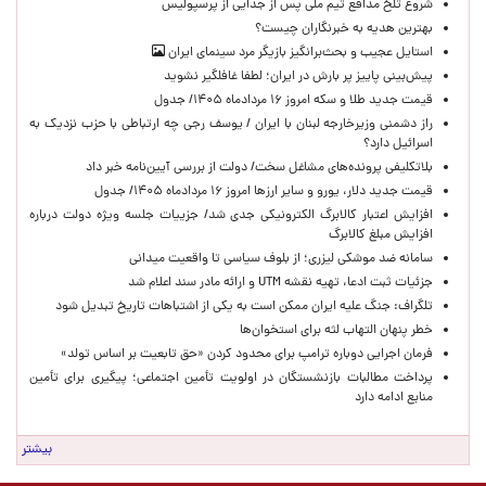
شروع تلخ مدافع تیم ملی پس از جدایی از پرسپولیس
بهترین هدیه به خبرنگاران چیست؟
استایل عجیب و بحث‌برانگیز بازیگر مرد سینمای ایران
پیش‌بینی پاییز پر بارش در ایران؛ لطفا غافلگیر نشوید
قیمت جدید طلا و سکه امروز ۱۶ مردادماه ۱۴۰۵/ جدول
راز دشمنی وزیرخارجه لبنان با ایران / یوسف رجی چه ارتباطی با حزب نزدیک به
اسرائیل دارد؟
بلاتکلیفی پرونده‌های مشاغل سخت/ دولت از بررسی آیین‌نامه خبر داد
قیمت جدید دلار، یورو و سایر ارزها امروز ۱۶ مردادماه ۱۴۰۵/ جدول
افزایش اعتبار کالابرگ الکترونیکی جدی شد/ جزییات جلسه ویژه دولت درباره
افزایش مبلغ کالابرگ
سامانه ضد موشکی لیزری؛ از بلوف سیاسی تا واقعیت میدانی
جزئیات ثبت ادعا، تهیه نقشه UTM و ارائه مادر سند اعلام شد
تلگراف: جنگ علیه ایران ممکن است به یکی از اشتباهات تاریخ تبدیل شود
خطر پنهان التهاب لثه برای استخوان‌ها
فرمان اجرایی دوباره ترامپ برای محدود کردن «حق تابعیت بر اساس تولد»
پرداخت مطالبات بازنشستگان در اولویت تأمین اجتماعی؛ پیگیری برای تأمین
منابع ادامه دارد
بیشتر