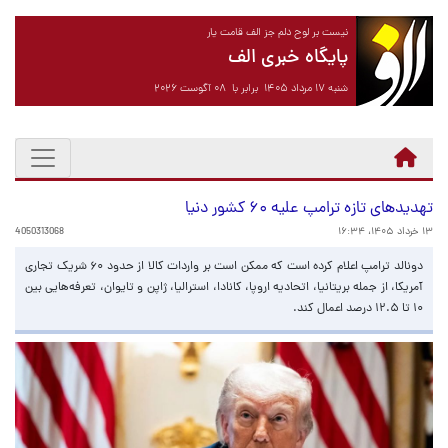
نیست بر لوح دلم جز الف قامت یار
پایگاه خبری الف
شنبه ۱۷ مرداد ۱۴۰۵ برابر با ۰۸ آگوست ۲۰۲۶
تهدیدهای تازه ترامپ علیه ۶۰ کشور دنیا
۱۳ خرداد ۱۴۰۵، ۱۶:۳۴
4050313068
دونالد ترامپ اعلام کرده است که ممکن است بر واردات کالا از حدود ۶۰ شریک تجاری
آمریکا، از جمله بریتانیا، اتحادیه اروپا، کانادا، استرالیا، ژاپن و تایوان، تعرفه‌هایی بین
۱۰ تا ۱۲.۵ درصد اعمال کند.