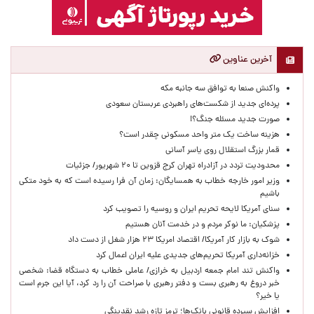
آخرین عناوین
واکنش صنعا به توافق سه جانبه مکه
پرده‌ای جدید از شکست‌های راهبردی عربستان سعودی
صورت جدید مسئله جنگ؟!
هزینه ساخت یک متر واحد مسکونی چقدر است؟
قمار بزرگ استقلال روی یاسر آسانی
محدودیت تردد در آزادراه تهران کرج قزوین تا ۲۰ شهریور/ جزئیات
وزیر امور خارجه خطاب به همسایگان: زمان آن فرا رسیده است که به خود متکی
باشیم
سنای آمریکا لایحه تحریم ایران و روسیه را تصویب کرد
پزشکیان: ما نوکر مردم و در خدمت آنان هستیم
شوک به بازار کار آمریکا/ اقتصاد امریکا ۲۳ هزار شغل از دست داد
خزانه‌داری آمریکا تحریم‌های جدیدی علیه ایران اعمال کرد
واکنش تند امام جمعه اردبیل به خرازی/ عاملی خطاب به دستگاه قضا: شخصی
خبر دروغ به رهبری بست و دفتر رهبری با صراحت آن را رد کرد، آیا این جرم است
یا خیر؟
افزایش سپرده قانونی بانک‌ها؛ ترمز تازه رشد نقدینگی