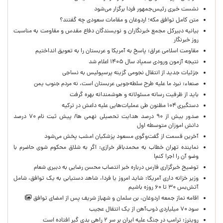
نشست خبری رئیس‌جمهور فردا برگزار می‌شود
متن کامل توافق مکه؛ اردوغان و مقامات سعودی چه گفتند؟
بیانیه دبیرکل مجمع خبرنگاران و نویسندگان دفاع مقدس و مقاومت به مناسبت
روز خبرنگار
مقاومت اسلامی عراق: پاسخ به آمریکا و عربستان را به تعویق انداختیم
نتیجه آزمون ورودی سمپاد سال ۱۴۰۵ اعلام شد
جزئیات جدید از انتقال نجومی گزینه پرسپولیس به نساجی
صنعاء: نبرد ما علیه طرح سلطه‌جویی عربستان است، نه مردم جنوب یمن
باید از ظرفیت رسانه مسئولانه و هوشمندانه بهره گرفت
دستگیری ۱۰۴ مظنون طی عملیات‌هایی علیه داعش در ترکیه
صدور بیش از ۹۰ درصد هدایت تحصیلی نهمی ها/ پیش ثبت نام ۷۰ درصد
دانش اموزان متوسطه اول
آخرین قسمت از گفت‌وگوی مسعود پزشکیان امشب پخش می‌شود
نماینده تهران خطاب به محمدباقر خرازی: اگر به شلاق محکوم شوی حاضرم با
وضو آن را اجرا کنم!
توضیح خبرگزاری فارس درباره خبر انتصاب محسن رضایی به دبیری شعام
وزیر خزانه داری آمریکا: شاید امروز یا فردا، شاهد دستیابی به یک توافق، شامل
آتش‌بس ۳۰ تا ۶۰ روزه باشیم
اقامه نماز جمعه اردوغان، بن ‌سلمان و شهباز شریف پس از امضای توافق
سود ۷۰ میلیاردی ذوب‌آهن از یک انتقال عجیب
رویترز: ترامپ در جنگ علیه ایران بر سر ۲ راهی بدی گیر افتاده است