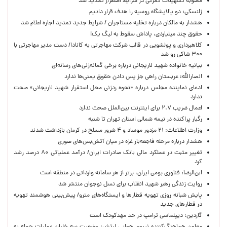
مصوبه تسهیلات گمرکی در شرایط اضطرار تمدید شد
زلنسکی: دو پالایشگاه روسیه را هدف قرار دادیم
هشدار به مالکان درباره تخلیه مستاجران / شرایط جدید تمدید اجاره اعلام شد
حقوق چند میلیاردی، پاداش سقوط به لیگ یک!
کلاهبرداری و پولشویی در قالب شرکت مهاجرتی به کانادا/ دست مدیر مهاجرتی با
۳۰۰ شاکی رو شد
بیانیه خانواده شهید لاریجانی درباره برخی گمانه‌زنی‌های رسانه‌ای
انصارالله: عربستان راهی جز پس دادن حقوق یمنی‌ها ندارد
ادعای نماینده مجلس درباره «نحوه ردزنی محل استقرار شهید لاریجانی» صحت
ندارد
اعمال ضریب ۲.۷ برای اینترنت بین‌الملل صحت ندارد
رگبار پراکنده در نیمه شمالی استان تهران تا شنبه
وزارت اطلاعات: ۲۱ مزدور موساد و ۴ شرور مسلح در کرمان بازداشت شدند
هشدار درباره مرحله فاجعه‌بار غزه در میان آتش‌بس‌های صوری
تغییر مثبت در عملکرد مالی بانک صادرات ایران/ درآمد عملیاتی ۸۰ درصد رشد
کرد
ابن‌الرضا: فناوری بومی ایران، برتر از هر سامانه وارداتی در منطقه است
روایت زندگی رهبر شهید انقلاب برای نسل نوجوان منتشر شد
پایش شبانه روزی تهویه قطارها و ایستگاه‌های مترو/ پیش‌بینی هوشمند تهویه
در قطارهای جدید
گاردین: دیپلماسی ترامپ در حد مهدکودک است