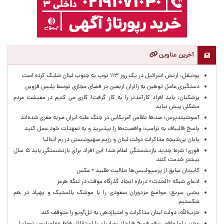
آخرین عناوین
یونیفل: ارتش اسرائیل در یک روز ۱۱۳ توپ به جنوب لبنان شلیک کرده است
دستگیری عامل توهین به زائران اربعین در فضای مجازی توسط پلیس قزوین
پزشکیان: باید افراد کارآمدتر را به کار گرفت/ کاری می کنیم در معیشت مردم
مشکلی پیش نیاید
آسوشیتدپرس: صدها نظامی آمریکایی در جنگ علیه ایران ضربه مغزی شده‌اند
پاسخ قالیباف به ترامپ: واقعیت‌ها را بپذیرید و به تعهدات خود عمل کنید
پایان بی‌نتیجه مذاکرات دولت لبنان و رژیم صهیونیستی در رم ایتالیا
فوری؛ شرط جدید بازنشستگی اعلام شد/ این افراد برای بازنشستگی باید ۵ سال
بیشتر خدمت کنند
کاپیتان سابق از پرسپولیسی‌ها حلالیت طلبید + عکس
ادعای شبکه «الحدث» درباره ایجاد گذرگاه موقت در تنگه هرمز
یحیی سریع: مواضع مزدوران سعودی را با موشک بالستیک و پهپاد در هم
شکستیم
حزب‌الله: دولت لبنان مذاکرات و امتیازدهی به تل‌آویو را متوقف کند