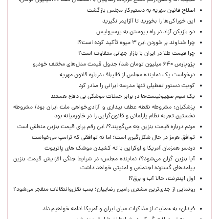
عجیب اما واقعی:رقم فسخ قرارداد رضاییان با استقلال فقط ۱۰۰میلیون تومان!
اصلاح قانون مهریه به دستورکار مجلس بازگشت
این خوراکی‌ها را بخورید تا آلزایمر نگیرید
دو بازیکن آزاد در راه پیوستن به پرسپولیس
چرا خداوند بر خوردن این ۳ میوه تأکید کرده است؟!
چرا قیمت طلا در ایران با بازار جهانی متفاوت است؟
پژوپارس ۶۴۰ میلیون تومان شد/ جدول قیمت مدل‌های مختلف خودرو
درخواست یک نماینده مجلس از قالیباف درباره قانون مهریه
کویت دستور تعطیلی تنها مدرسه ایرانی را صادر کرد
یک‌ سوم صهیونیست‌ها در برابر حملات موشکی بی دفاع هستند
پزشکیان: مشروطه نقطه عطف بیداری و آزادی‌خواهی ملت ایران بود/ مشروطه
نخستین تجربه نظام پارلمانی و قانون‌گرایی را در خاورمیانه بود
مردم درباره قیمت بنزین چه می‌گویند؟/ این رقم برای قیمت بنزین منطقی است
توافق هرمز در حال شکل‌گیری است؛ اما نه توافقی که ترامپ می‌خواست
دردسر همزمان آمریکا و اوکراین با ته کشیدن موشک های پاتریوت
آیا بنزین گران می‌شود؟/ نماینده مجلس: در شرایط جنگی افزایش قیمت بنزین
پیامدهای گسترده اجتماعی و امنیتی خواهد داشت
اول اینترنت، حالا آب و برق؟!
رونمایی از جدی‌ترین مشتری رامین رضاییان؛ بمب نقل‌وانتقالات منفجر می‌شود؟
فیدان: به حمایت از مذاکرات میان ایران و آمریکا ادامه خواهیم داد