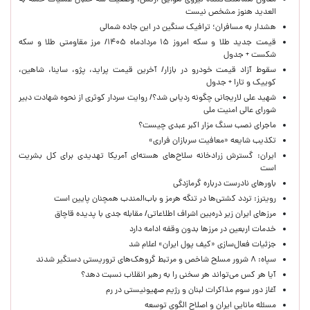
معاون هماهنگ‌کننده نیروی هوایی ارتش: وضعیت سه خلبان عملیات حمله به
العدید هنوز مشخص نیست
هشدار به مسافران؛ ترافیک سنگین در این جاده شمالی
قیمت جدید طلا و سکه امروز ۱۵ مردادماه ۱۴۰۵/ مرز مقاومتی طلا و سکه
شکست + جدول
سقوط آزاد قیمت خودرو در بازار/ آخرین قیمت پراید، پژو، ساینا، شاهین،
کوییک و تارا + جدول
شهید علی لاریجانی چگونه ردیابی شد؟/ روایت سردار کوثری از نحوه شهادت دبیر
شورای عالی امنیت ملی
ماجرای نصب سنگ مزار اکبر عبدی چیست؟
تکذیب شایعه «معافیت سربازان فراری»
ایران: گسترش زرادخانه سلاح‌های هسته‌ای آمریکا تهدیدی برای کل بشریت
است
باورهای نادرست درباره گرمازدگی
رویترز: تردد کشتی‌ها در تنگه هرمز و باب‌المندب همچنان پایین است
مرزهای ایران زیر ذره‌بین اشراف اطلاعاتی/ مقابله جدی با پدیده قاچاق
خدمات اربعین در مرزها بدون وقفه ادامه دارد
جزئیات فعال‌سازی «کیف پول ایران» اعلام شد
سپاه: ۸ شرور مسلح شاخص و مرتبط گروهک‌های تروریستی دستگیر شدند
آیا هر کس می‌تواند هر سخنی را به رهبر انقلاب نسبت دهد؟
آغاز دور سوم مذاکرات لبنان و رژیم صهیونیستی در رم
مسئله مانایی ایران و اصلاح الگوی توسعه