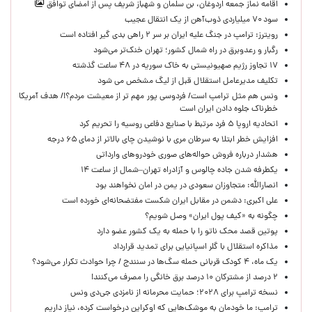
اقامه نماز جمعه اردوغان، بن ‌سلمان و شهباز شریف پس از امضای توافق
سود ۷۰ میلیاردی ذوب‌آهن از یک انتقال عجیب
رویترز: ترامپ در جنگ علیه ایران بر سر ۲ راهی بدی گیر افتاده است
رگبار و رعدوبرق در راه شمال کشور؛ تهران خنک‌تر می‌شود
۱۷ تجاوز رژیم صهیونیستی به خاک سوریه در ۴۸ ساعت گذشته
تکلیف مدیرعامل استقلال قبل از لیگ مشخص می شود
ونس هم مثل ترامپ است/ فردوسی پور مهم تر از معیشت مردم؟!/ هدف آمریکا
خطرناک جلوه دادن ایران است
اتحادیه اروپا ۵ فرد مرتبط با صنایع دفاعی روسیه را تحریم کرد
افزایش خطر ابتلا به سرطان مری با نوشیدن چای بالاتر از دمای ۶۵ درجه
هشدار درباره فروش حواله‌های صوری خودروهای وارداتی
یکطرفه شدن جاده چالوس و آزادراه تهران–شمال از ساعت ۱۴
انصارالله: متجاوزان سعودی در یمن در امان نخواهند بود
علی اکبری: دشمن در مقابل ایران شکست مفتضحانه‌ای خورده است
چگونه به «کیف پول ایران» وصل شویم؟
پوتین قصد محک ناتو را با حمله به یک کشور عضو دارد
مذاکره استقلال با گلر اسپانیایی برای تمدید قرارداد
یک ماه، ۴ کودک قربانی حمله سگ‌ها در سنندج / چرا حوادث تکرار می‌شود؟
۲ درصد از مشترکان ۱۰ درصد برق خانگی را مصرف می‌کنند!
نسخه ترامپ برای ۲۰۲۸؛ حمایت محرمانه از نامزدی جی‌دی ونس
ترامپ: ما خودمان به موشک‌هایی که اوکراین درخواست کرده، نیاز داریم