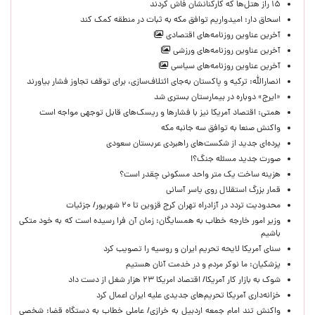
۱۵ راز هتل‌ها که کارکنانشان فاش کردند
اسحاق دار: امیدواریم توافق مکه به ثبات در منطقه کمک کند
آخرین عناوین روزنامه‌های اقتصادی
آخرین عناوین روزنامه‌های ورزشی
آخرین عناوین روزنامه‌های سیاسی
انصارالله: ترکیه و پاکستان به‌جای ائتلاف‌سازی، برای توقف تجاوز فشار بیاورند
«ایرج» دوباره در بیمارستان بستری شد
همتی: اقتصاد آمریکا نیز با فشارها و ریسک‌های قابل توجهی مواجه است
واکنش صنعا به توافق سه جانبه مکه
پرده‌ای جدید از شکست‌های راهبردی عربستان سعودی
صورت جدید مسئله جنگ؟!
هزینه ساخت یک متر واحد مسکونی چقدر است؟
قمار بزرگ استقلال روی یاسر آسانی
محدودیت تردد در آزادراه تهران کرج قزوین تا ۲۰ شهریور/ جزئیات
وزیر امور خارجه خطاب به همسایگان: زمان آن فرا رسیده است که به خود متکی
باشیم
سنای آمریکا لایحه تحریم ایران و روسیه را تصویب کرد
پزشکیان: ما نوکر مردم و در خدمت آنان هستیم
شوک به بازار کار آمریکا/ اقتصاد امریکا ۲۳ هزار شغل از دست داد
خزانه‌داری آمریکا تحریم‌های جدیدی علیه ایران اعمال کرد
واکنش تند امام جمعه اردبیل به خرازی/ عاملی خطاب به دستگاه قضا: شخصی