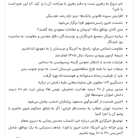
خبر دروغ به رهبری بست و دفتر رهبری با صراحت آن را رد کرد، آیا این جرم است
یا خیر؟
افزایش سپرده قانونی بانک‌ها؛ ترمز تازه رشد نقدینگی
نشست خبری رئیس‌جمهور فردا برگزار می‌شود
متن کامل توافق مکه؛ اردوغان و مقامات سعودی چه گفتند؟
بیانیه دبیرکل مجمع خبرنگاران و نویسندگان دفاع مقدس و مقاومت به مناسبت
روز خبرنگار
مقاومت اسلامی عراق: پاسخ به آمریکا و عربستان را به تعویق انداختیم
نتیجه آزمون ورودی سمپاد سال ۱۴۰۵ اعلام شد
جزئیات جدید از انتقال نجومی گزینه پرسپولیس به نساجی
صنعاء: نبرد ما علیه طرح سلطه‌جویی عربستان است، نه مردم جنوب یمن
باید از ظرفیت رسانه مسئولانه و هوشمندانه بهره گرفت
دستگیری ۱۰۴ مظنون طی عملیات‌هایی علیه داعش در ترکیه
صدور بیش از ۹۰ درصد هدایت تحصیلی نهمی ها/ پیش ثبت نام ۷۰ درصد
دانش اموزان متوسطه اول
آخرین قسمت از گفت‌وگوی مسعود پزشکیان امشب پخش می‌شود
نماینده تهران خطاب به محمدباقر خرازی: اگر به شلاق محکوم شوی حاضرم با
وضو آن را اجرا کنم!
توضیح خبرگزاری فارس درباره خبر انتصاب محسن رضایی به دبیری شعام
وزیر خزانه داری آمریکا: شاید امروز یا فردا، شاهد دستیابی به یک توافق، شامل
آتش‌بس ۳۰ تا ۶۰ روزه باشیم