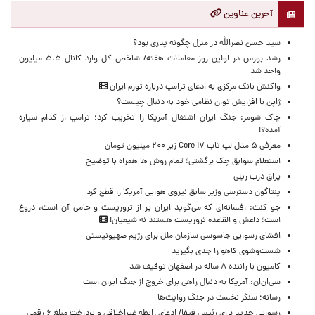
آخرین عناوین
سید حسن نصرالله در منزل چگونه پدری بود؟
رشد بورس در اولین روز معاملات هفته/ شاخص کل وارد کانال ۵.۵ میلیون
واحد شد
واکنش بانک مرکزی به ادعای ترامپ درباره تورم ایران
ژاپن با افزایش توان نظامی خود به دنبال چیست؟
چاک شومر: جنگ ایران اشتغال آمریکا را تخریب کرد؛ ترامپ از کدام سیاره
آمده؟!
معرفی ۵ مدل لپ تاپ Core i۷ زیر ۲۰۰ میلیون تومان
استعلام سوابق چک برگشتی؛ تمام روش ها همراه با توضیح
یراق درب ریلی
پنتاگون دسترسی وزیر سابق نیروی هوایی آمریکا را قطع کرد
جو کنت: افسانه‌ای که می‌گوید ایران پر از تروریست و حامی آن است، دروغ
است؛ داعش و القاعده تروریست هستند نه شیعیان!
افشای رسوایی جاسوسی سازمان ملل برای رژیم صهیونیستی
شست‌وشوی کاهو را جدی بگیرید
کامیون با راننده ۸ ساله در اصفهان توقیف شد
سی‌ان‌ان: آمریکا به دنبال راهی برای خروج از جنگ ایران است
رسانه؛ سنگر نخست در جنگ روایت‌ها
رسوایی جدید برای رئیس فیفا/ ادعای رابطه غیراخلاقی و پرداخت مبلغ ۶ رقمی