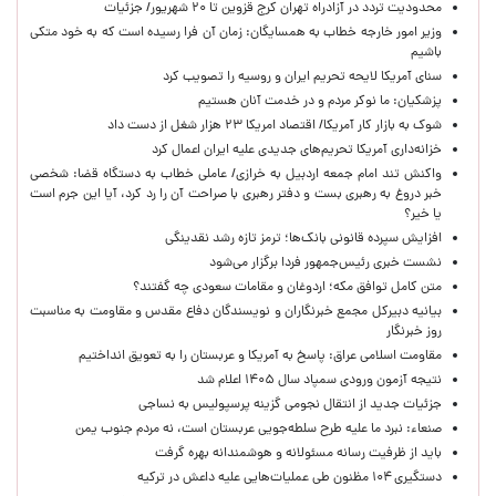
محدودیت تردد در آزادراه تهران کرج قزوین تا ۲۰ شهریور/ جزئیات
وزیر امور خارجه خطاب به همسایگان: زمان آن فرا رسیده است که به خود متکی
باشیم
سنای آمریکا لایحه تحریم ایران و روسیه را تصویب کرد
پزشکیان: ما نوکر مردم و در خدمت آنان هستیم
شوک به بازار کار آمریکا/ اقتصاد امریکا ۲۳ هزار شغل از دست داد
خزانه‌داری آمریکا تحریم‌های جدیدی علیه ایران اعمال کرد
واکنش تند امام جمعه اردبیل به خرازی/ عاملی خطاب به دستگاه قضا: شخصی
خبر دروغ به رهبری بست و دفتر رهبری با صراحت آن را رد کرد، آیا این جرم است
یا خیر؟
افزایش سپرده قانونی بانک‌ها؛ ترمز تازه رشد نقدینگی
نشست خبری رئیس‌جمهور فردا برگزار می‌شود
متن کامل توافق مکه؛ اردوغان و مقامات سعودی چه گفتند؟
بیانیه دبیرکل مجمع خبرنگاران و نویسندگان دفاع مقدس و مقاومت به مناسبت
روز خبرنگار
مقاومت اسلامی عراق: پاسخ به آمریکا و عربستان را به تعویق انداختیم
نتیجه آزمون ورودی سمپاد سال ۱۴۰۵ اعلام شد
جزئیات جدید از انتقال نجومی گزینه پرسپولیس به نساجی
صنعاء: نبرد ما علیه طرح سلطه‌جویی عربستان است، نه مردم جنوب یمن
باید از ظرفیت رسانه مسئولانه و هوشمندانه بهره گرفت
دستگیری ۱۰۴ مظنون طی عملیات‌هایی علیه داعش در ترکیه