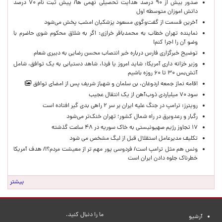
صدور بیش از ۹۰ درصد هدایت تحصیلی نهمی ها/ پیش ثبت نام ۷۰ درصد
دانش اموزان متوسطه اول
آخرین قسمت از گفت‌وگوی مسعود پزشکیان امشب پخش می‌شود
نماینده تهران خطاب به محمدباقر خرازی: اگر به شلاق محکوم شوی حاضرم با
وضو آن را اجرا کنم!
توضیح خبرگزاری فارس درباره خبر انتصاب محسن رضایی به دبیری شعام
وزیر خزانه داری آمریکا: شاید امروز یا فردا، شاهد دستیابی به یک توافق، شامل
آتش‌بس ۳۰ تا ۶۰ روزه باشیم
اقامه نماز جمعه اردوغان، بن ‌سلمان و شهباز شریف پس از امضای توافق
سود ۷۰ میلیاردی ذوب‌آهن از یک انتقال عجیب
رویترز: ترامپ در جنگ علیه ایران بر سر ۲ راهی بدی گیر افتاده است
رگبار و رعدوبرق در راه شمال کشور؛ تهران خنک‌تر می‌شود
۱۷ تجاوز رژیم صهیونیستی به خاک سوریه در ۴۸ ساعت گذشته
تکلیف مدیرعامل استقلال قبل از لیگ مشخص می شود
ونس هم مثل ترامپ است/ فردوسی پور مهم تر از معیشت مردم؟!/ هدف آمریکا
خطرناک جلوه دادن ایران است
بیشتر
ما را دنبال کنید.
آرشیو