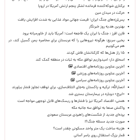
برکناری شوکه‌کننده فرمانده لشکر پنجم ارتش آمریکا در اروپا
حركت در ميدان مين
پس‌لرزه‌های جنگ ایران؛ قیمت جهانی مواد غذایی به شدت افزایش یافت
بهترین هدیه روز خبرنگار
فارن افرز : جنگ با ایران یک فاجعه است؛ آمریکا باید از خاورمیانه برود
یحیی سریع: هرگونه نیروهایی را که عربستان برای محاصره یمن گسیل کند، در
هم می‌کوبیم
۱۵ راز هتل‌ها که کارکنانشان فاش کردند
اسحاق دار: امیدواریم توافق مکه به ثبات در منطقه کمک کند
آخرین عناوین روزنامه‌های اقتصادی
آخرین عناوین روزنامه‌های ورزشی
آخرین عناوین روزنامه‌های سیاسی
انصارالله: ترکیه و پاکستان به‌جای ائتلاف‌سازی، برای توقف تجاوز فشار بیاورند
«ایرج» دوباره در بیمارستان بستری شد
همتی: اقتصاد آمریکا نیز با فشارها و ریسک‌های قابل توجهی مواجه است
واکنش صنعا به توافق سه جانبه مکه
پرده‌ای جدید از شکست‌های راهبردی عربستان سعودی
صورت جدید مسئله جنگ؟!
هزینه ساخت یک متر واحد مسکونی چقدر است؟
قمار بزرگ استقلال روی یاسر آسانی