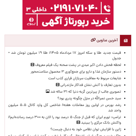
آخرین عناوین
قیمت جدید طلا و سکه امروز ۱۷ مردادماه ۱۴۰۵/ طلا ۱۹ میلیون تومان شد +
جدول
لحظه‌ فحش دادن اکبر عبدی در پشت صحنه یک فیلم معروف
دستور سازمان غذا و دارو برای جمع‌آوری ۳ محصول سلامت‌محور
شایعات مربوط به معافیت سربازان فراری کذب است
بدون تعارف با آتش نشان فداکار مازندرانی
تصویری جالب از پیرترین گربه دنیا که ۳۱ ساله شد
سید حسن نصرالله در منزل چگونه پدری بود؟
رشد بورس در اولین روز معاملات هفته/ شاخص کل وارد کانال ۵.۵ میلیون
واحد شد
ترامپ: تورم ایران که قبل از جنگ ۵ درصد بود را الان به ۳۰۰ درصد رسانده‌ایم!/
واکنش بانک مرکزی را ببینید
ژاپن با افزایش توان نظامی خود به دنبال چیست؟