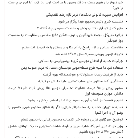
خبر دروغ به رهبری بست و دفتر رهبری با صراحت آن را رد کرد، آیا این جرم است
یا خیر؟
افزایش سپرده قانونی بانک‌ها؛ ترمز تازه رشد نقدینگی
نشست خبری رئیس‌جمهور فردا برگزار می‌شود
متن کامل توافق مکه؛ اردوغان و مقامات سعودی چه گفتند؟
بیانیه دبیرکل مجمع خبرنگاران و نویسندگان دفاع مقدس و مقاومت به مناسبت
روز خبرنگار
مقاومت اسلامی عراق: پاسخ به آمریکا و عربستان را به تعویق انداختیم
نتیجه آزمون ورودی سمپاد سال ۱۴۰۵ اعلام شد
جزئیات جدید از انتقال نجومی گزینه پرسپولیس به نساجی
صنعاء: نبرد ما علیه طرح سلطه‌جویی عربستان است، نه مردم جنوب یمن
باید از ظرفیت رسانه مسئولانه و هوشمندانه بهره گرفت
دستگیری ۱۰۴ مظنون طی عملیات‌هایی علیه داعش در ترکیه
صدور بیش از ۹۰ درصد هدایت تحصیلی نهمی ها/ پیش ثبت نام ۷۰ درصد
دانش اموزان متوسطه اول
آخرین قسمت از گفت‌وگوی مسعود پزشکیان امشب پخش می‌شود
نماینده تهران خطاب به محمدباقر خرازی: اگر به شلاق محکوم شوی حاضرم با
وضو آن را اجرا کنم!
توضیح خبرگزاری فارس درباره خبر انتصاب محسن رضایی به دبیری شعام
وزیر خزانه داری آمریکا: شاید امروز یا فردا، شاهد دستیابی به یک توافق، شامل
آتش‌بس ۳۰ تا ۶۰ روزه باشیم