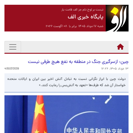
نیست بر لوح دلم جز الف قامت یار
پایگاه خبری الف
شنبه ۱۷ مرداد ۱۴۰۵ برابر با ۰۸ آگوست ۲۰۲۶
چین: ازسرگیری جنگ در منطقه به نفع هیچ طرفی نیست
۱۳ خرداد ۱۴۰۵، ۱۲:۲۶
4050313038
دولت چین با ابراز نگرانی نسبت به تبادل آتش اخیر بین ایران و ایالات متحده
خواستار آن شد که طرف‌ها «تعهد به آتش‌بس را رعایت کنند.»