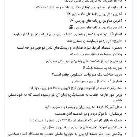
۱۵ راز هتل‌ها که کارکنانشان فاش کردند
اسحاق دار: امیدواریم توافق مکه به ثبات در منطقه کمک کند
آخرین عناوین روزنامه‌های اقتصادی
آخرین عناوین روزنامه‌های ورزشی
آخرین عناوین روزنامه‌های سیاسی
انصارالله: ترکیه و پاکستان به‌جای ائتلاف‌سازی، برای توقف تجاوز فشار بیاورند
«ایرج» دوباره در بیمارستان بستری شد
همتی: اقتصاد آمریکا نیز با فشارها و ریسک‌های قابل توجهی مواجه است
واکنش صنعا به توافق سه جانبه مکه
پرده‌ای جدید از شکست‌های راهبردی عربستان سعودی
صورت جدید مسئله جنگ؟!
هزینه ساخت یک متر واحد مسکونی چقدر است؟
قمار بزرگ استقلال روی یاسر آسانی
محدودیت تردد در آزادراه تهران کرج قزوین تا ۲۰ شهریور/ جزئیات
وزیر امور خارجه خطاب به همسایگان: زمان آن فرا رسیده است که به خود متکی
باشیم
سنای آمریکا لایحه تحریم ایران و روسیه را تصویب کرد
پزشکیان: ما نوکر مردم و در خدمت آنان هستیم
شوک به بازار کار آمریکا/ اقتصاد امریکا ۲۳ هزار شغل از دست داد
خزانه‌داری آمریکا تحریم‌های جدیدی علیه ایران اعمال کرد
واکنش تند امام جمعه اردبیل به خرازی/ عاملی خطاب به دستگاه قضا: شخصی