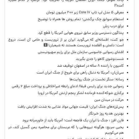
چاک شومر: جنگ ایران اشتغال آمریکا را تخریب کرد؛ ترامپ از کدام سیاره
آمده؟!
معرفی ۵ مدل لپ تاپ Core i۷ زیر ۲۰۰ میلیون تومان
استعلام سوابق چک برگشتی؛ تمام روش ها همراه با توضیح
یراق درب ریلی
پنتاگون دسترسی وزیر سابق نیروی هوایی آمریکا را قطع کرد
جو کنت: افسانه‌ای که می‌گوید ایران پر از تروریست و حامی آن است، دروغ
است؛ داعش و القاعده تروریست هستند نه شیعیان!
افشای رسوایی جاسوسی سازمان ملل برای رژیم صهیونیستی
شست‌وشوی کاهو را جدی بگیرید
کامیون با راننده ۸ ساله در اصفهان توقیف شد
سی‌ان‌ان: آمریکا به دنبال راهی برای خروج از جنگ ایران است
رسانه؛ سنگر نخست در جنگ روایت‌ها
رسوایی جدید برای رئیس فیفا/ ادعای رابطه غیراخلاقی و پرداخت مبلغ ۶ رقمی
برکناری شوکه‌کننده فرمانده لشکر پنجم ارتش آمریکا در اروپا
حركت در ميدان مين
پس‌لرزه‌های جنگ ایران؛ قیمت جهانی مواد غذایی به شدت افزایش یافت
بهترین هدیه روز خبرنگار
فارن افرز : جنگ با ایران یک فاجعه است؛ آمریکا باید از خاورمیانه برود
یحیی سریع: هرگونه نیروهایی را که عربستان برای محاصره یمن گسیل کند، در
هم می‌کوبیم