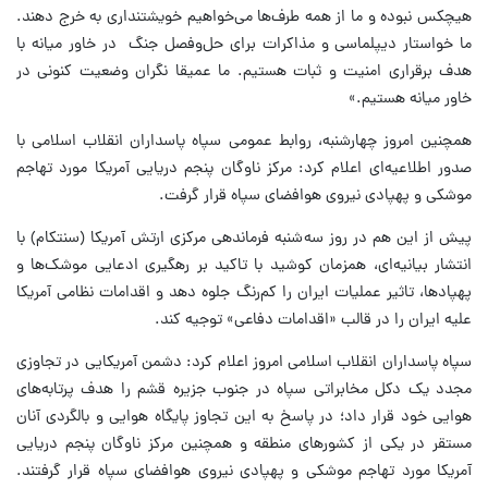
هیچکس نبوده و ما از همه طرف‌ها می‌خواهیم خویشتنداری به خرج دهند.
ما خواستار دیپلماسی و مذاکرات برای حل‌وفصل جنگ در خاور میانه با
هدف برقراری امنیت و ثبات هستیم. ما عمیقا نگران وضعیت کنونی در
خاور میانه هستیم.»
همچنین امروز چهارشنبه، روابط عمومی سپاه پاسداران انقلاب اسلامی با
صدور اطلاعیه‌ای اعلام کرد: مرکز ناوگان پنجم دریایی آمریکا مورد تهاجم
موشکی و پهپادی نیروی هوافضای سپاه قرار گرفت.
پیش از این هم در روز سه‌شنبه فرماندهی مرکزی ارتش آمریکا (سنتکام) با
انتشار بیانیه‌ای، همزمان کوشید با تاکید بر رهگیری ادعایی موشک‌ها و
پهپادها، تاثیر عملیات ایران را کم‌رنگ جلوه دهد و اقدامات نظامی آمریکا
علیه ایران را در قالب «اقدامات دفاعی» توجیه کند.
سپاه پاسداران انقلاب اسلامی امروز اعلام کرد: دشمن آمریکایی در تجاوزی
مجدد یک دکل مخابراتی سپاه در جنوب جزیره قشم را هدف پرتابه‌های
هوایی خود قرار داد؛ در پاسخ به این تجاوز پایگاه هوایی و بالگردی آنان
مستقر در یکی از کشورهای منطقه و همچنین مرکز ناوگان پنجم دریایی
آمریکا مورد تهاجم موشکی و پهپادی نیروی هوافضای سپاه قرار گرفتند.