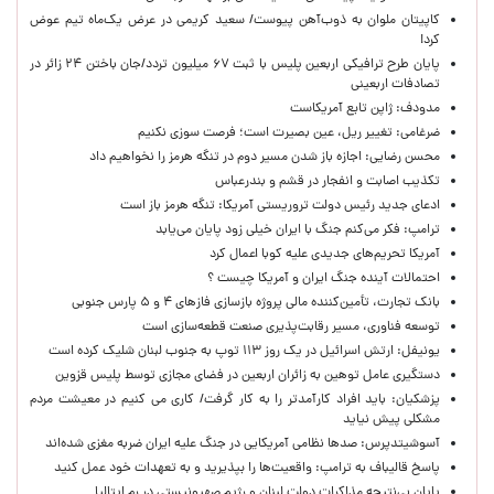
کاپیتان ملوان به ذوب‌آهن پیوست/ سعید کریمی در عرض یک‌ماه تیم عوض
کرد!
پایان طرح ترافیکی اربعین پلیس با ثبت ۶۷ میلیون تردد/جان باختن ۲۴ زائر در
تصادفات اربعینی
مدودف: ژاپن تابع آمریکاست
ضرغامی: تغییر ریل، عین بصیرت است؛ فرصت سوزی نکنیم
محسن رضایی: اجازه باز شدن مسیر دوم در تنگه هرمز را نخواهیم داد
تکذیب اصابت و انفجار در قشم و بندرعباس
ادعای جدید رئیس دولت تروریستی آمریکا: تنگه هرمز باز است
ترامپ: فکر می‌کنم جنگ با ایران خیلی زود پایان می‌یابد
آمریکا تحریم‌های جدیدی علیه کوبا اعمال کرد
احتمالات آینده جنگ ایران و آمریکا چیست ؟
بانک تجارت، تأمین‌کننده مالی پروژه بازسازی فازهای ۴ و ۵ پارس جنوبی
توسعه فناوری، مسیر رقابت‌پذیری صنعت قطعه‌سازی است
یونیفل: ارتش اسرائیل در یک روز ۱۱۳ توپ به جنوب لبنان شلیک کرده است
دستگیری عامل توهین به زائران اربعین در فضای مجازی توسط پلیس قزوین
پزشکیان: باید افراد کارآمدتر را به کار گرفت/ کاری می کنیم در معیشت مردم
مشکلی پیش نیاید
آسوشیتدپرس: صدها نظامی آمریکایی در جنگ علیه ایران ضربه مغزی شده‌اند
پاسخ قالیباف به ترامپ: واقعیت‌ها را بپذیرید و به تعهدات خود عمل کنید
پایان بی‌نتیجه مذاکرات دولت لبنان و رژیم صهیونیستی در رم ایتالیا