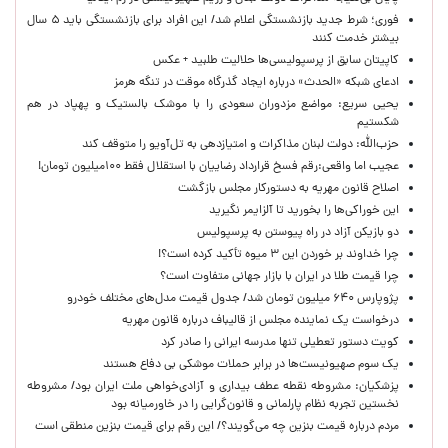
فوری؛ شرط جدید بازنشستگی اعلام شد/ این افراد برای بازنشستگی باید ۵ سال
بیشتر خدمت کنند
کاپیتان سابق از پرسپولیسی‌ها حلالیت طلبید + عکس
ادعای شبکه «الحدث» درباره ایجاد گذرگاه موقت در تنگه هرمز
یحیی سریع: مواضع مزدوران سعودی را با موشک بالستیک و پهپاد در هم
شکستیم
حزب‌الله: دولت لبنان مذاکرات و امتیازدهی به تل‌آویو را متوقف کند
عجیب اما واقعی:رقم فسخ قرارداد رضاییان با استقلال فقط ۱۰۰میلیون تومان!
اصلاح قانون مهریه به دستورکار مجلس بازگشت
این خوراکی‌ها را بخورید تا آلزایمر نگیرید
دو بازیکن آزاد در راه پیوستن به پرسپولیس
چرا خداوند بر خوردن این ۳ میوه تأکید کرده است؟!
چرا قیمت طلا در ایران با بازار جهانی متفاوت است؟
پژوپارس ۶۴۰ میلیون تومان شد/ جدول قیمت مدل‌های مختلف خودرو
درخواست یک نماینده مجلس از قالیباف درباره قانون مهریه
کویت دستور تعطیلی تنها مدرسه ایرانی را صادر کرد
یک‌ سوم صهیونیست‌ها در برابر حملات موشکی بی دفاع هستند
پزشکیان: مشروطه نقطه عطف بیداری و آزادی‌خواهی ملت ایران بود/ مشروطه
نخستین تجربه نظام پارلمانی و قانون‌گرایی را در خاورمیانه بود
مردم درباره قیمت بنزین چه می‌گویند؟/ این رقم برای قیمت بنزین منطقی است