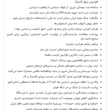
افزایش مبلغ کالابرگ
سامانه ضد موشکی لیزری؛ از بلوف سیاسی تا واقعیت میدانی
جزئیات ثبت ادعا، تهیه نقشه UTM و ارائه مادر سند اعلام شد
تلگراف: جنگ علیه ایران ممکن است به یکی از اشتباهات تاریخ تبدیل شود
خطر پنهان التهاب لثه برای استخوان‌ها
فرمان اجرایی دوباره ترامپ برای محدود کردن «حق تابعیت بر اساس تولد»
پرداخت مطالبات بازنشستگان در اولویت تأمین اجتماعی؛ پیگیری برای تأمین
منابع ادامه دارد
مراقب علائم هپاتیت باشید!
محسن رضایی دبیر جدید شورایعالی امنیت ملی شد
طلا در مسیر ثبت بالاترین افزایش قیمت هفته
دستیار سابق قلعه‌نویی روی نیمکت ایتالیا
تردد روان در تمامی محورهای شمالی و مسیرهای مرزهای اربعین
ترکیه، عربستان و پاکستان امروز در جده توافقنامه نظامی مشترک امضا می‌کنند
بررسی ضوابط افزایش اعتبار کالابرگ در نشست وزرای اقتصاد و کار
والدین با تخلف سرویس مدارس چه کنند؟/ از هزینه اضافه تا معطلی دانش‌آموز
روایت نادرست از جنگ بر سَر تنگه هرمز
درخواست واشنگتن از اسرائیل برای خودداری از تشدید تنش با حزب‌الله
سخنگوی آبفای تهران: وضعیت آب پایتخت پایدار است/ جیره‌بندی نداریم
اخراج دو مأمور ارشد «موساد»؛ پس‌لرزه شکست توطئه شوم تغییر نظام ایران
صنعا: مسئولیت پیامدهای تشدید تنش بر عهده عربستان است