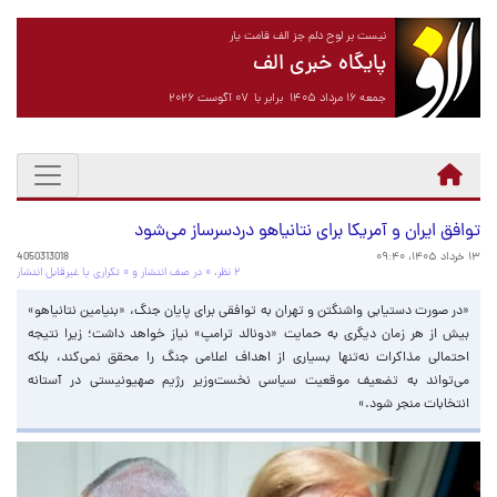
نیست بر لوح دلم جز الف قامت یار
پایگاه خبری الف
جمعه ۱۶ مرداد ۱۴۰۵ برابر با ۰۷ آگوست ۲۰۲۶
توافق ایران و آمریکا برای نتانیاهو دردسرساز می‌شود
۱۳ خرداد ۱۴۰۵، ۰۹:۴۰
4050313018
۲ نظر، ۰ در صف انتشار و ۰ تکراری یا غیرقابل انتشار
«در صورت دستیابی واشنگتن و تهران به توافقی برای پایان جنگ، «بنیامین نتانیاهو»
بیش از هر زمان دیگری به حمایت «دونالد ترامپ» نیاز خواهد داشت؛ زیرا نتیجه
احتمالی مذاکرات نه‌تنها بسیاری از اهداف اعلامی جنگ را محقق نمی‌کند، بلکه
می‌تواند به تضعیف موقعیت سیاسی نخست‌وزیر رژیم صهیونیستی در آستانه
انتخابات منجر شود.»