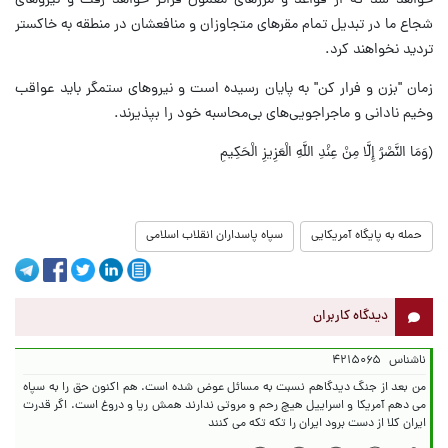
خواهد شد که از قواعد و مرزهای معمول فراتر خواهد رفت و نیروهای
شجاع ما در تبدیل تمام مقرهای متجاوزان و منافعشان در منطقه به خاکستر
تردید نخواهند کرد.
زمان "بزن و فرار کن" به پایان رسیده است و نیروهای ستمگر باید عواقب
وخیم نادانی و ماجراجویی‌های بی‌محاسبه خود را بپذیرند.
﴿وَمَا النَّصْرُ إِلَّا مِنْ عِنْدِ اللَّهِ الْعَزِيزِ الْحَكِيمِ
حمله به پایگاه آمریکایی
سپاه پاسداران انقلاب اسلامی
دیدگاه کاربران
ناشناس
۴۲۱۵۰۶۵
من بعد از جنگ دیدگاهم نسبت به مسائل عوض شده است. هم اکنون حق را به سپاه
می دهم آمریکا و اسراییل هیچ رحم و مروتی ندارند همش ریا و دروغ است. اگر قدرت
ایران کلا از دست برود ایران را تکه تکه می کنند