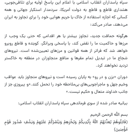
سپاه پاسداران انقلاب اسلامی با اعلام این پاسخ اولیه برای تلافی‌جویی،
هشداری قاطع و قاطع به دولت آمریکا، سردمدار استکبار جهانی و همه
کسانی که اجازه استفاده از خاک یا حریم هوایی خود را برای تجاوز به ایران
می‌دهند، صادر می‌کند:
هرگونه حماقت جدید، تجاوز بیشتر یا هر اقدامی که حتی یک وجب از
مرزها و حاکمیت ما را نقض کند، با پاسخی ویرانگر، کوبنده و قاطع روبرو
خواهد شد که فراتر از همه قوانین و مرزهای تعیین‌شده است. نیروهای
شجاع ما در تبدیل تمام مقرها و منافع متجاوزان در منطقه به خاکستر
تردید نخواهند کرد.
دوران «بزن و در رو» به پایان رسیده است و نیروهای متجاوز باید عواقب
وخیم جهل و ماجراجویی‌های بی‌ملاحظه خود را تحمل کنند.«و پیروزی جز از
جانب خداوند متعال و حکیم نیست.»
بیانیه صادر شده از سوی فرماندهی سپاه پاسداران انقلاب اسلامی:
بسم الله الرحمن الرحیم
﴿قَاتِلُوهُمْ يُعَذِّبْهُمُ اللَّهُ بِأَيْدِيكُمْ وَيُخْزِهِمْ وَيَنْصُرْكُمْ عَلَيْهِمْ وَيَشْفِ صُدُورَ قَوْمٍ
مُؤْمِنِينَ﴾