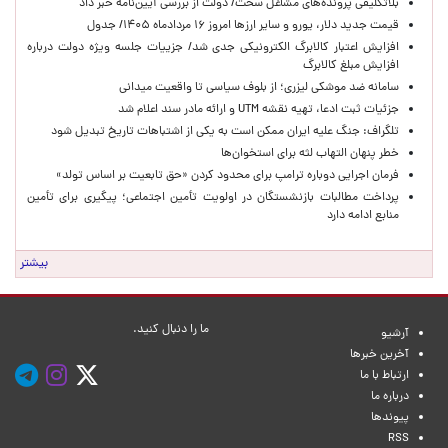
بلاتکلیفی پرونده‌های مشاغل سخت/ دولت از بررسی آیین‌نامه خبر داد
قیمت جدید دلار، یورو و سایر ارزها امروز ۱۶ مردادماه ۱۴۰۵/ جدول
افزایش اعتبار کالابرگ الکترونیکی جدی شد/ جزییات جلسه ویژه دولت درباره
افزایش مبلغ کالابرگ
سامانه ضد موشکی لیزری؛ از بلوف سیاسی تا واقعیت میدانی
جزئیات ثبت ادعا، تهیه نقشه UTM و ارائه مادر سند اعلام شد
تلگراف: جنگ علیه ایران ممکن است به یکی از اشتباهات تاریخ تبدیل شود
خطر پنهان التهاب لثه برای استخوان‌ها
فرمان اجرایی دوباره ترامپ برای محدود کردن «حق تابعیت بر اساس تولد»
پرداخت مطالبات بازنشستگان در اولویت تأمین اجتماعی؛ پیگیری برای تأمین
منابع ادامه دارد
بیشتر
ما را دنبال کنید.
آرشیو
آخرین خبرها
ارتباط با ما
درباره ما
پیوندها
RSS