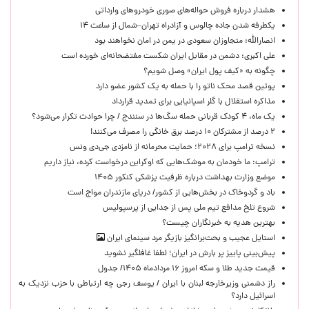
هشدار درباره فروش حواله‌های صوری خودروهای وارداتی
یکطرفه شدن جاده چالوس و آزادراه تهران–شمال از ساعت ۱۴
انصارالله: متجاوزان سعودی در یمن در امان نخواهند بود
علی اکبری: دشمن در مقابل ایران شکست مفتضحانه‌ای خورده است
چگونه به «کیف پول ایران» وصل شویم؟
پوتین قصد محک ناتو را با حمله به یک کشور عضو دارد
مذاکره استقلال با گلر اسپانیایی برای تمدید قرارداد
یک ماه، ۴ کودک قربانی حمله سگ‌ها در سنندج / چرا حوادث تکرار می‌شود؟
۲ درصد از مشترکان ۱۰ درصد برق خانگی را مصرف می‌کنند!
نسخه ترامپ برای ۲۰۲۸؛ حمایت محرمانه از نامزدی جی‌دی ونس
ترامپ: ما خودمان به موشک‌هایی که اوکراین درخواست کرده، نیاز داریم
موضع وزارت بهداشت درباره ظرفیت پزشکی کنکور ۱۴۰۵
باد و گردوخاک در بخش‌هایی از کشور/ دریای مازندران مواج است
شروع تلخ مدافع تیم ملی پس از جدایی از پرسپولیس
بهترین هدیه به خبرنگاران چیست؟
استایل عجیب و بحث‌برانگیز بازیگر مرد سینمای ایران
پیش‌بینی پاییز پر بارش در ایران؛ لطفا غافلگیر نشوید
قیمت جدید طلا و سکه امروز ۱۶ مردادماه ۱۴۰۵/ جدول
راز دشمنی وزیرخارجه لبنان با ایران / یوسف رجی چه ارتباطی با حزب نزدیک به
اسرائیل دارد؟