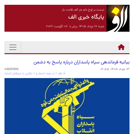
نیست بر لوح دلم جز الف قامت یار
پایگاه خبری الف
شنبه ۱۷ مرداد ۱۴۰۵ برابر با ۰۸ آگوست ۲۰۲۶
بیانیه فرماندهی سپاه پاسداران درباره پاسخ به دشمن
۱۳ خرداد ۱۴۰۵، ۰۲:۵۵
4050313012
۵ نظر، ۰ در صف انتشار و ۰ تکراری یا غیرقابل انتشار