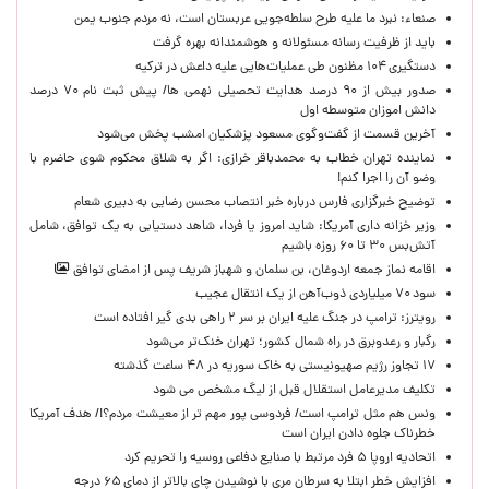
صنعاء: نبرد ما علیه طرح سلطه‌جویی عربستان است، نه مردم جنوب یمن
باید از ظرفیت رسانه مسئولانه و هوشمندانه بهره گرفت
دستگیری ۱۰۴ مظنون طی عملیات‌هایی علیه داعش در ترکیه
صدور بیش از ۹۰ درصد هدایت تحصیلی نهمی ها/ پیش ثبت نام ۷۰ درصد
دانش اموزان متوسطه اول
آخرین قسمت از گفت‌وگوی مسعود پزشکیان امشب پخش می‌شود
نماینده تهران خطاب به محمدباقر خرازی: اگر به شلاق محکوم شوی حاضرم با
وضو آن را اجرا کنم!
توضیح خبرگزاری فارس درباره خبر انتصاب محسن رضایی به دبیری شعام
وزیر خزانه داری آمریکا: شاید امروز یا فردا، شاهد دستیابی به یک توافق، شامل
آتش‌بس ۳۰ تا ۶۰ روزه باشیم
اقامه نماز جمعه اردوغان، بن ‌سلمان و شهباز شریف پس از امضای توافق
سود ۷۰ میلیاردی ذوب‌آهن از یک انتقال عجیب
رویترز: ترامپ در جنگ علیه ایران بر سر ۲ راهی بدی گیر افتاده است
رگبار و رعدوبرق در راه شمال کشور؛ تهران خنک‌تر می‌شود
۱۷ تجاوز رژیم صهیونیستی به خاک سوریه در ۴۸ ساعت گذشته
تکلیف مدیرعامل استقلال قبل از لیگ مشخص می شود
ونس هم مثل ترامپ است/ فردوسی پور مهم تر از معیشت مردم؟!/ هدف آمریکا
خطرناک جلوه دادن ایران است
اتحادیه اروپا ۵ فرد مرتبط با صنایع دفاعی روسیه را تحریم کرد
افزایش خطر ابتلا به سرطان مری با نوشیدن چای بالاتر از دمای ۶۵ درجه