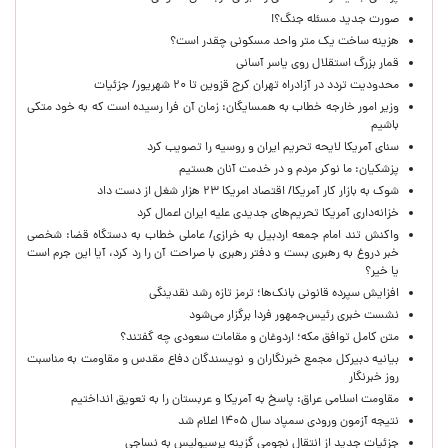
صورت جدید مسئله جنگ؟!
هزینه ساخت یک متر واحد مسکونی چقدر است؟
قمار بزرگ استقلال روی یاسر آسانی
محدودیت تردد در آزادراه تهران کرج قزوین تا ۲۰ شهریور/ جزئیات
وزیر امور خارجه خطاب به همسایگان: زمان آن فرا رسیده است که به خود متکی
باشیم
سنای آمریکا لایحه تحریم ایران و روسیه را تصویب کرد
پزشکیان: ما نوکر مردم و در خدمت آنان هستیم
شوک به بازار کار آمریکا/ اقتصاد امریکا ۲۳ هزار شغل از دست داد
خزانه‌داری آمریکا تحریم‌های جدیدی علیه ایران اعمال کرد
واکنش تند امام جمعه اردبیل به خرازی/ عاملی خطاب به دستگاه قضا: شخصی
خبر دروغ به رهبری بست و دفتر رهبری با صراحت آن را رد کرد، آیا این جرم است
یا خیر؟
افزایش سپرده قانونی بانک‌ها؛ ترمز تازه رشد نقدینگی
نشست خبری رئیس‌جمهور فردا برگزار می‌شود
متن کامل توافق مکه؛ اردوغان و مقامات سعودی چه گفتند؟
بیانیه دبیرکل مجمع خبرنگاران و نویسندگان دفاع مقدس و مقاومت به مناسبت
روز خبرنگار
مقاومت اسلامی عراق: پاسخ به آمریکا و عربستان را به تعویق انداختیم
نتیجه آزمون ورودی سمپاد سال ۱۴۰۵ اعلام شد
جزئیات جدید از انتقال نجومی گزینه پرسپولیس به نساجی